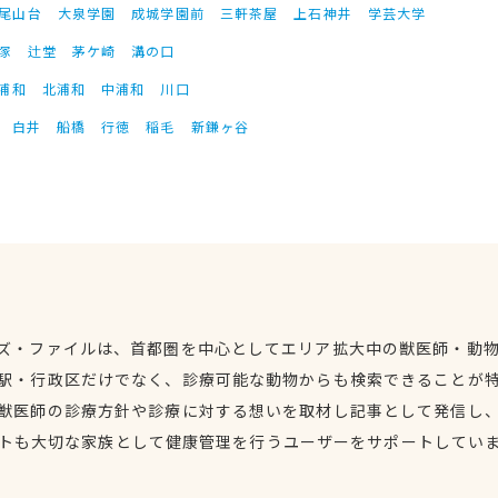
尾山台
大泉学園
成城学園前
三軒茶屋
上石神井
学芸大学
塚
辻堂
茅ケ崎
溝の口
浦和
北浦和
中浦和
川口
白井
船橋
行徳
稲毛
新鎌ヶ谷
ズ・ファイルは、首都圏を中心としてエリア拡大中の獣医師・動
駅・行政区だけでなく、診療可能な動物からも検索できることが
獣医師の診療方針や診療に対する想いを取材し記事として発信し
トも大切な家族として健康管理を行うユーザーをサポートしてい