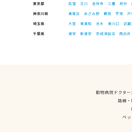
東京都
荻窪
立川
吉祥寺
三鷹
府中
神奈川県
青葉台
あざみ野
鶴見
平塚
戸
埼玉県
大宮
東浦和
志木
東川口
武蔵
千葉県
浦安
新浦安
京成津田沼
西白井
動物病院ドクター
路線・
ペッ