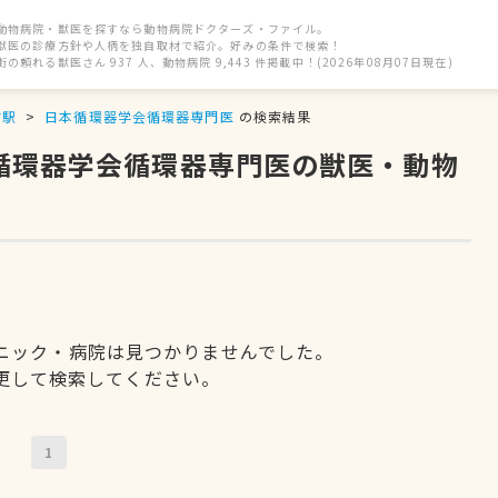
動物病院・獣医を探すなら動物病院ドクターズ・ファイル。
獣医の診療方針や人柄を独自取材で紹介。好みの条件で検索！
街の頼れる獣医さん 937 人、動物病院 9,443 件掲載中！(2026年08月07日現在)
前駅
日本循環器学会循環器専門医
の検索結果
本循環器学会循環器専門医の獣医・動物
ニック・病院は見つかりませんでした。
更して検索してください。
1