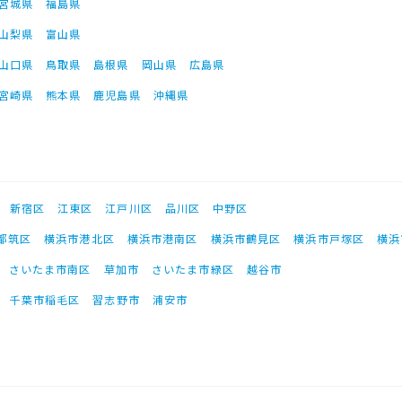
宮城県
福島県
山梨県
富山県
山口県
鳥取県
島根県
岡山県
広島県
宮崎県
熊本県
鹿児島県
沖縄県
新宿区
江東区
江戸川区
品川区
中野区
都筑区
横浜市港北区
横浜市港南区
横浜市鶴見区
横浜市戸塚区
横浜
さいたま市南区
草加市
さいたま市緑区
越谷市
千葉市稲毛区
習志野市
浦安市