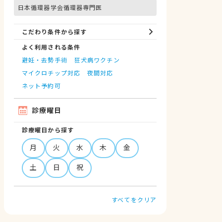
日本循環器学会循環器専門医
こだわり条件から探す
よく利用される条件
避妊・去勢手術
狂犬病ワクチン
マイクロチップ対応
夜間対応
ネット予約可
診療曜日
診療曜日から探す
月
火
水
木
金
土
日
祝
すべてをクリア