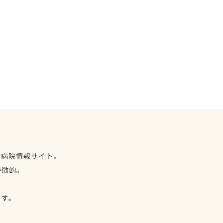
物病院情報サイト。
特徴的。
、
ます。