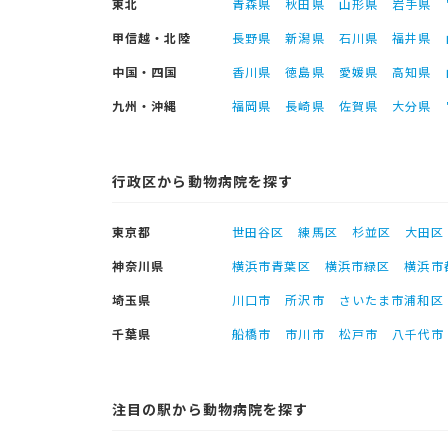
東北
青森県
秋田県
山形県
岩手県
甲信越・北陸
長野県
新潟県
石川県
福井県
中国・四国
香川県
徳島県
愛媛県
高知県
九州・沖縄
福岡県
長崎県
佐賀県
大分県
行政区から動物病院を探す
東京都
世田谷区
練馬区
杉並区
大田区
神奈川県
横浜市青葉区
横浜市緑区
横浜市
埼玉県
川口市
所沢市
さいたま市浦和区
千葉県
船橋市
市川市
松戸市
八千代市
注目の駅から動物病院を探す