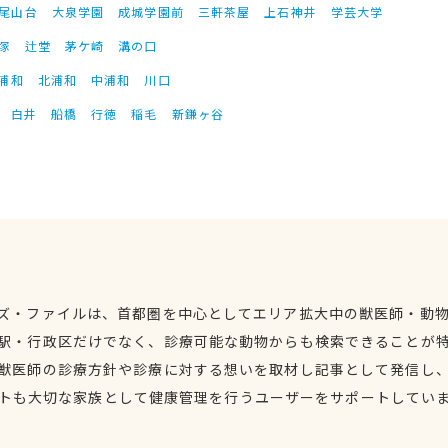
尾山台
大泉学園
成城学園前
三軒茶屋
上石神井
学芸大学
塚
辻堂
茅ケ崎
溝の口
浦和
北浦和
中浦和
川口
白井
船橋
行徳
稲毛
新鎌ヶ谷
ズ・ファイルは、首都圏を中心としてエリア拡大中の獣医師・動
駅・行政区だけでなく、診療可能な動物からも検索できることが
獣医師の診療方針や診療に対する想いを取材し記事として発信し
トも大切な家族として健康管理を行うユーザーをサポートしてい