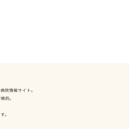
物病院情報サイト。
特徴的。
、
ます。