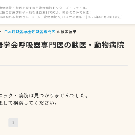
動物病院・獣医を探すなら動物病院ドクターズ・ファイル。
獣医の診療方針や人柄を独自取材で紹介。好みの条件で検索！
街の頼れる獣医さん 937 人、動物病院 9,443 件掲載中！(2026年08月08日現在)
日本呼吸器学会呼吸器専門医
の検索結果
吸器学会呼吸器専門医の獣医・動物病院
ニック・病院は見つかりませんでした。
更して検索してください。
1