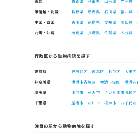
東北
青森県
秋田県
山形県
岩手県
甲信越・北陸
長野県
新潟県
石川県
福井県
中国・四国
香川県
徳島県
愛媛県
高知県
九州・沖縄
福岡県
長崎県
佐賀県
大分県
行政区から動物病院を探す
東京都
世田谷区
練馬区
杉並区
大田区
神奈川県
横浜市青葉区
横浜市緑区
横浜市
埼玉県
川口市
所沢市
さいたま市浦和区
千葉県
船橋市
市川市
松戸市
八千代市
注目の駅から動物病院を探す