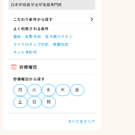
日本呼吸器学会呼吸器専門医
こだわり条件から探す
よく利用される条件
避妊・去勢手術
狂犬病ワクチン
マイクロチップ対応
夜間対応
ネット予約可
診療曜日
診療曜日から探す
月
火
水
木
金
土
日
祝
すべてをクリア