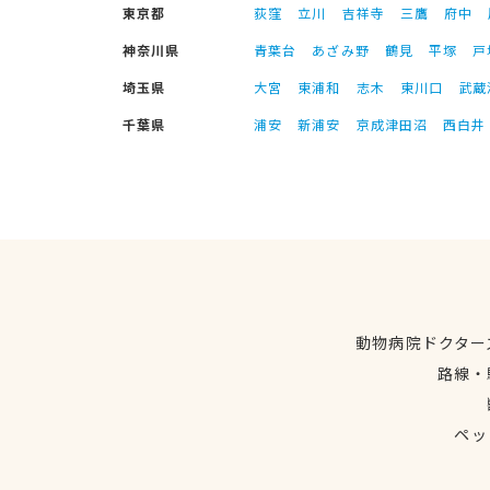
東京都
荻窪
立川
吉祥寺
三鷹
府中
神奈川県
青葉台
あざみ野
鶴見
平塚
戸
埼玉県
大宮
東浦和
志木
東川口
武蔵
千葉県
浦安
新浦安
京成津田沼
西白井
動物病院ドクター
路線・
ペッ