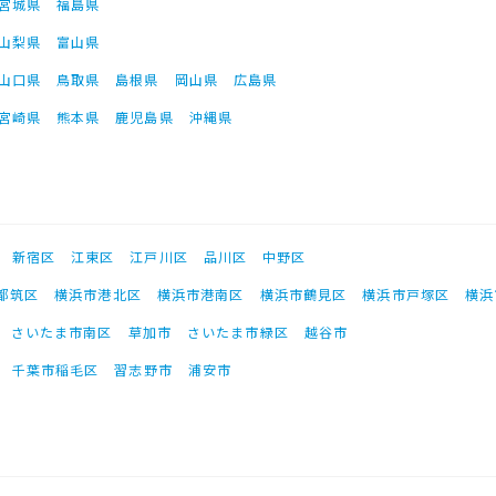
宮城県
福島県
山梨県
富山県
山口県
鳥取県
島根県
岡山県
広島県
宮崎県
熊本県
鹿児島県
沖縄県
新宿区
江東区
江戸川区
品川区
中野区
都筑区
横浜市港北区
横浜市港南区
横浜市鶴見区
横浜市戸塚区
横浜
さいたま市南区
草加市
さいたま市緑区
越谷市
千葉市稲毛区
習志野市
浦安市