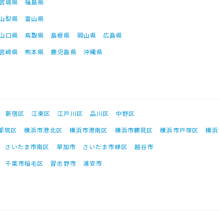
宮城県
福島県
山梨県
富山県
山口県
鳥取県
島根県
岡山県
広島県
宮崎県
熊本県
鹿児島県
沖縄県
新宿区
江東区
江戸川区
品川区
中野区
都筑区
横浜市港北区
横浜市港南区
横浜市鶴見区
横浜市戸塚区
横浜
さいたま市南区
草加市
さいたま市緑区
越谷市
千葉市稲毛区
習志野市
浦安市