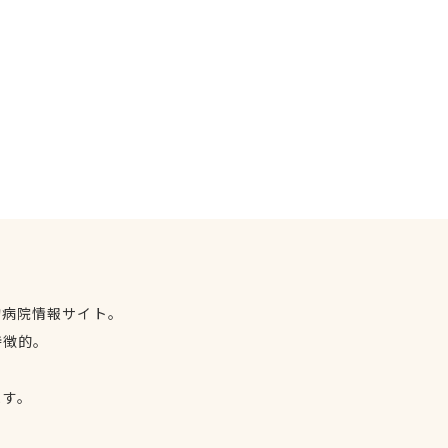
物病院情報サイト。
特徴的。
、
ます。