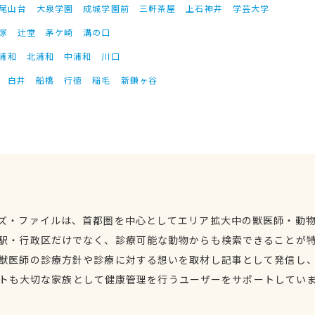
尾山台
大泉学園
成城学園前
三軒茶屋
上石神井
学芸大学
塚
辻堂
茅ケ崎
溝の口
浦和
北浦和
中浦和
川口
白井
船橋
行徳
稲毛
新鎌ヶ谷
ズ・ファイルは、首都圏を中心としてエリア拡大中の獣医師・動
駅・行政区だけでなく、診療可能な動物からも検索できることが
獣医師の診療方針や診療に対する想いを取材し記事として発信し
トも大切な家族として健康管理を行うユーザーをサポートしてい