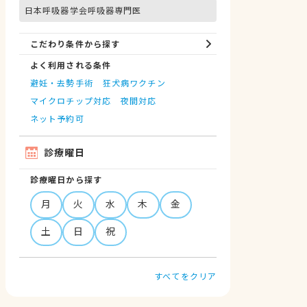
日本呼吸器学会呼吸器専門医
こだわり条件から探す
よく利用される条件
避妊・去勢手術
狂犬病ワクチン
マイクロチップ対応
夜間対応
ネット予約可
診療曜日
診療曜日から探す
月
火
水
木
金
土
日
祝
すべてをクリア