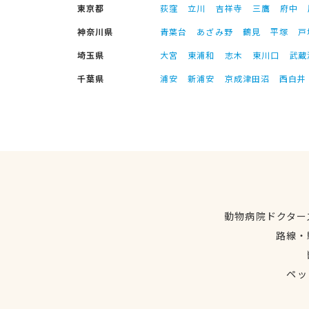
東京都
荻窪
立川
吉祥寺
三鷹
府中
神奈川県
青葉台
あざみ野
鶴見
平塚
戸
埼玉県
大宮
東浦和
志木
東川口
武蔵
千葉県
浦安
新浦安
京成津田沼
西白井
動物病院ドクター
路線・
ペッ