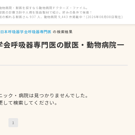
動物病院・獣医を探すなら動物病院ドクターズ・ファイル。
獣医の診療方針や人柄を独自取材で紹介。好みの条件で検索！
街の頼れる獣医さん 937 人、動物病院 9,443 件掲載中！(2026年08月08日現在)
日本呼吸器学会呼吸器専門医
の検索結果
器学会呼吸器専門医の獣医・動物病院一
ニック・病院は見つかりませんでした。
更して検索してください。
1