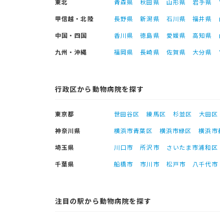
東北
青森県
秋田県
山形県
岩手県
甲信越・北陸
長野県
新潟県
石川県
福井県
中国・四国
香川県
徳島県
愛媛県
高知県
九州・沖縄
福岡県
長崎県
佐賀県
大分県
行政区から動物病院を探す
東京都
世田谷区
練馬区
杉並区
大田区
神奈川県
横浜市青葉区
横浜市緑区
横浜市
埼玉県
川口市
所沢市
さいたま市浦和区
千葉県
船橋市
市川市
松戸市
八千代市
注目の駅から動物病院を探す