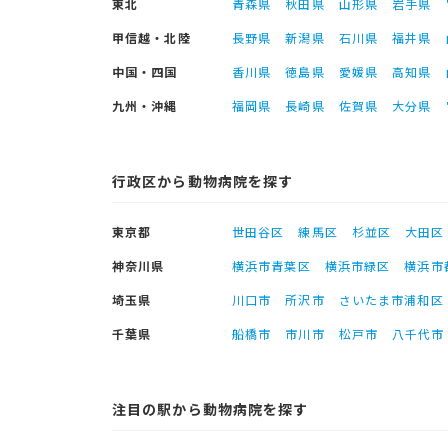
東北
青森県
秋田県
山形県
岩手県
甲信越・北陸
長野県
新潟県
石川県
福井県
中国・四国
香川県
徳島県
愛媛県
高知県
九州・沖縄
福岡県
長崎県
佐賀県
大分県
行政区から動物病院を探す
東京都
世田谷区
練馬区
杉並区
大田区
神奈川県
横浜市青葉区
横浜市緑区
横浜市
埼玉県
川口市
所沢市
さいたま市浦和区
千葉県
船橋市
市川市
松戸市
八千代市
注目の駅から動物病院を探す