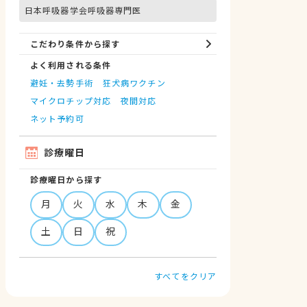
日本呼吸器学会呼吸器専門医
こだわり条件から探す
よく利用される条件
避妊・去勢手術
狂犬病ワクチン
マイクロチップ対応
夜間対応
ネット予約可
診療曜日
診療曜日から探す
月
火
水
木
金
土
日
祝
すべてをクリア