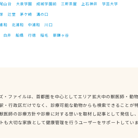
尾山台
大泉学園
成城学園前
三軒茶屋
上石神井
学芸大学
塚
辻堂
茅ケ崎
溝の口
浦和
北浦和
中浦和
川口
白井
船橋
行徳
稲毛
新鎌ヶ谷
ズ・ファイルは、首都圏を中心としてエリア拡大中の獣医師・動
駅・行政区だけでなく、診療可能な動物からも検索できることが
獣医師の診療方針や診療に対する想いを取材し記事として発信し
トも大切な家族として健康管理を行うユーザーをサポートしてい