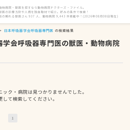
動物病院・獣医を探すなら動物病院ドクターズ・ファイル。
獣医の診療方針や人柄を独自取材で紹介。好みの条件で検索！
街の頼れる獣医さん 937 人、動物病院 9,443 件掲載中！(2026年08月08日現在)
日本呼吸器学会呼吸器専門医
の検索結果
吸器学会呼吸器専門医の獣医・動物病院
ニック・病院は見つかりませんでした。
更して検索してください。
1