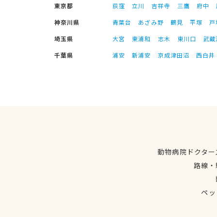
東京都
荻窪
立川
吉祥寺
三鷹
府中
神奈川県
青葉台
あざみ野
鶴見
平塚
戸
埼玉県
大宮
東浦和
志木
東川口
武蔵
千葉県
浦安
新浦安
京成津田沼
西白井
動物病院ドクター
路線・
ペッ