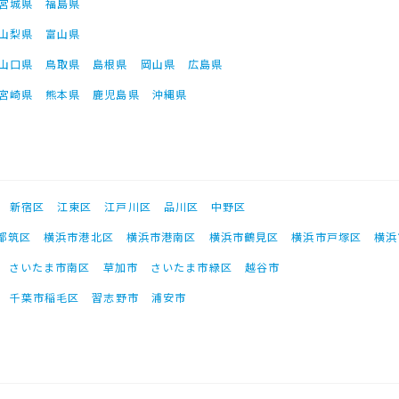
宮城県
福島県
山梨県
富山県
山口県
鳥取県
島根県
岡山県
広島県
宮崎県
熊本県
鹿児島県
沖縄県
新宿区
江東区
江戸川区
品川区
中野区
都筑区
横浜市港北区
横浜市港南区
横浜市鶴見区
横浜市戸塚区
横浜
さいたま市南区
草加市
さいたま市緑区
越谷市
千葉市稲毛区
習志野市
浦安市