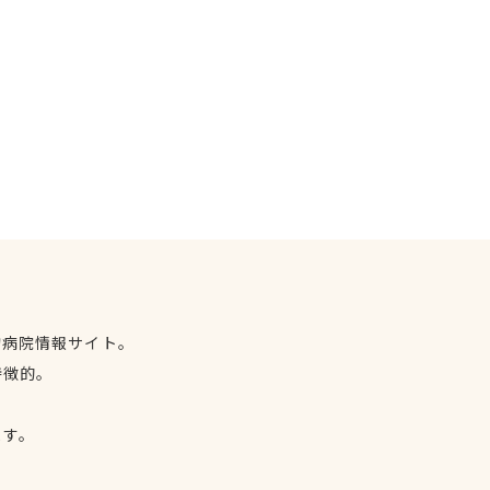
物病院情報サイト。
特徴的。
、
ます。