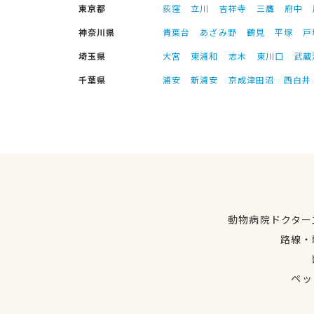
東京都
荻窪
立川
吉祥寺
三鷹
府中
神奈川県
青葉台
あざみ野
鶴見
平塚
戸
埼玉県
大宮
東浦和
志木
東川口
武蔵
千葉県
浦安
新浦安
京成津田沼
西白井
動物病院ドクター
路線・
ペッ