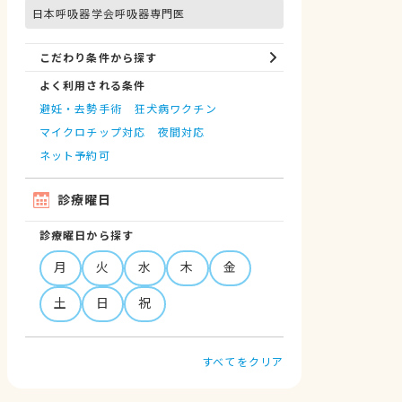
日本呼吸器学会呼吸器専門医
こだわり条件から探す
よく利用される条件
避妊・去勢手術
狂犬病ワクチン
マイクロチップ対応
夜間対応
ネット予約可
診療曜日
診療曜日から探す
月
火
水
木
金
土
日
祝
すべてをクリア