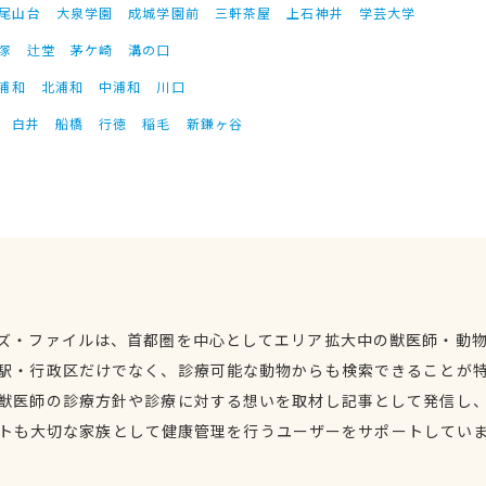
尾山台
大泉学園
成城学園前
三軒茶屋
上石神井
学芸大学
塚
辻堂
茅ケ崎
溝の口
浦和
北浦和
中浦和
川口
白井
船橋
行徳
稲毛
新鎌ヶ谷
ズ・ファイルは、首都圏を中心としてエリア拡大中の獣医師・動
駅・行政区だけでなく、診療可能な動物からも検索できることが
獣医師の診療方針や診療に対する想いを取材し記事として発信し
トも大切な家族として健康管理を行うユーザーをサポートしてい