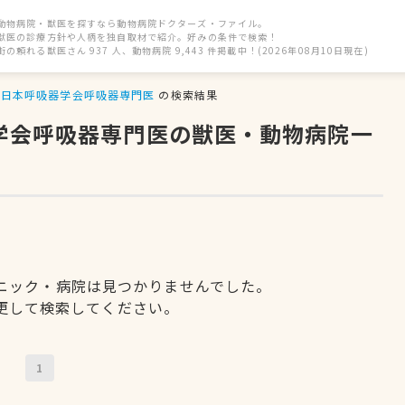
動物病院・獣医を探すなら動物病院ドクターズ・ファイル。
獣医の診療方針や人柄を独自取材で紹介。好みの条件で検索！
街の頼れる獣医さん 937 人、動物病院 9,443 件掲載中！(2026年08月10日現在)
日本呼吸器学会呼吸器専門医
の検索結果
器学会呼吸器専門医の獣医・動物病院一
ニック・病院は見つかりませんでした。
更して検索してください。
1