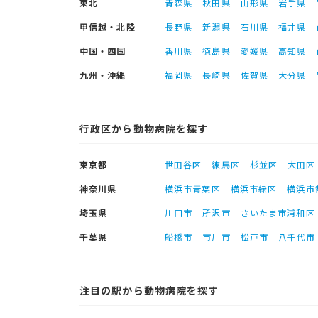
東北
青森県
秋田県
山形県
岩手県
甲信越・北陸
長野県
新潟県
石川県
福井県
中国・四国
香川県
徳島県
愛媛県
高知県
九州・沖縄
福岡県
長崎県
佐賀県
大分県
行政区から動物病院を探す
東京都
世田谷区
練馬区
杉並区
大田区
神奈川県
横浜市青葉区
横浜市緑区
横浜市
埼玉県
川口市
所沢市
さいたま市浦和区
千葉県
船橋市
市川市
松戸市
八千代市
注目の駅から動物病院を探す