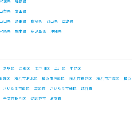
宮城県
福島県
山梨県
富山県
山口県
鳥取県
島根県
岡山県
広島県
宮崎県
熊本県
鹿児島県
沖縄県
新宿区
江東区
江戸川区
品川区
中野区
都筑区
横浜市港北区
横浜市港南区
横浜市鶴見区
横浜市戸塚区
横浜
さいたま市南区
草加市
さいたま市緑区
越谷市
千葉市稲毛区
習志野市
浦安市