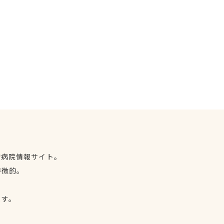
物病院情報サイト。
特徴的。
、
ます。