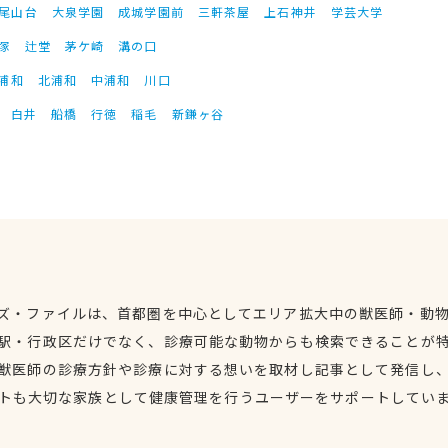
尾山台
大泉学園
成城学園前
三軒茶屋
上石神井
学芸大学
塚
辻堂
茅ケ崎
溝の口
浦和
北浦和
中浦和
川口
白井
船橋
行徳
稲毛
新鎌ヶ谷
ズ・ファイルは、首都圏を中心としてエリア拡大中の獣医師・動
駅・行政区だけでなく、診療可能な動物からも検索できることが
獣医師の診療方針や診療に対する想いを取材し記事として発信し
トも大切な家族として健康管理を行うユーザーをサポートしてい