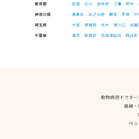
東京都
荻窪
立川
吉祥寺
三鷹
府中
神奈川県
青葉台
あざみ野
鶴見
平塚
戸
埼玉県
大宮
東浦和
志木
東川口
武蔵
千葉県
浦安
新浦安
京成津田沼
西白井
動物病院ドクター
路線・
ペッ