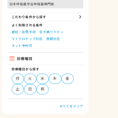
日本呼吸器学会呼吸器専門医
こだわり条件から探す
よく利用される条件
避妊・去勢手術
狂犬病ワクチン
マイクロチップ対応
夜間対応
ネット予約可
診療曜日
診療曜日から探す
月
火
水
木
金
土
日
祝
すべてをクリア