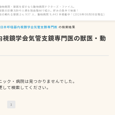
動物病院・獣医を探すなら動物病院ドクターズ・ファイル。
獣医の診療方針や人柄を独自取材で紹介。好みの条件で検索！
街の頼れる獣医さん 937 人、動物病院 9,443 件掲載中！(2026年08月08日現在)
日本呼吸器内視鏡学会気管支鏡専門医
の検索結果
器内視鏡学会気管支鏡専門医の獣医・動
ニック・病院は見つかりませんでした。
更して検索してください。
1