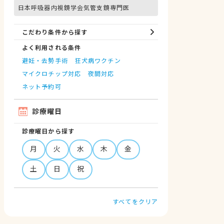
日本呼吸器内視鏡学会気管支鏡専門医
こだわり条件から探す
よく利用される条件
避妊・去勢手術
狂犬病ワクチン
マイクロチップ対応
夜間対応
ネット予約可
診療曜日
診療曜日から探す
月
火
水
木
金
土
日
祝
すべてをクリア