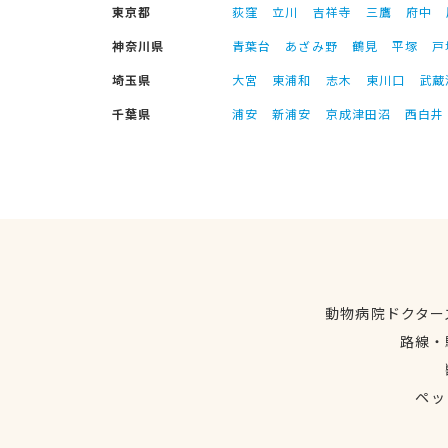
東京都
荻窪
立川
吉祥寺
三鷹
府中
神奈川県
青葉台
あざみ野
鶴見
平塚
戸
埼玉県
大宮
東浦和
志木
東川口
武蔵
千葉県
浦安
新浦安
京成津田沼
西白井
動物病院ドクター
路線・
ペッ