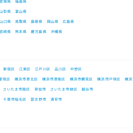
宮城県
福島県
山梨県
富山県
山口県
鳥取県
島根県
岡山県
広島県
宮崎県
熊本県
鹿児島県
沖縄県
新宿区
江東区
江戸川区
品川区
中野区
都筑区
横浜市港北区
横浜市港南区
横浜市鶴見区
横浜市戸塚区
横浜
さいたま市南区
草加市
さいたま市緑区
越谷市
千葉市稲毛区
習志野市
浦安市