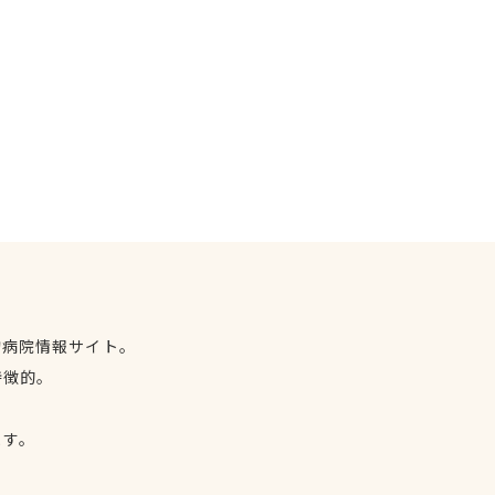
物病院情報サイト。
特徴的。
、
ます。