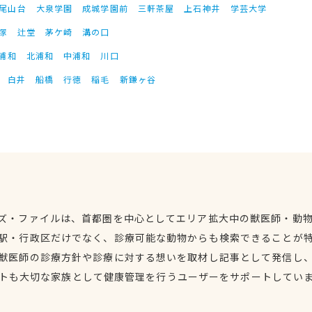
尾山台
大泉学園
成城学園前
三軒茶屋
上石神井
学芸大学
塚
辻堂
茅ケ崎
溝の口
浦和
北浦和
中浦和
川口
白井
船橋
行徳
稲毛
新鎌ヶ谷
ズ・ファイルは、首都圏を中心としてエリア拡大中の獣医師・動
駅・行政区だけでなく、診療可能な動物からも検索できることが
獣医師の診療方針や診療に対する想いを取材し記事として発信し
トも大切な家族として健康管理を行うユーザーをサポートしてい