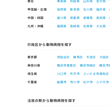
東北
青森県
秋田県
山形県
岩手県
甲信越・北陸
長野県
新潟県
石川県
福井県
中国・四国
香川県
徳島県
愛媛県
高知県
九州・沖縄
福岡県
長崎県
佐賀県
大分県
行政区から動物病院を探す
東京都
世田谷区
練馬区
杉並区
大田区
神奈川県
横浜市青葉区
横浜市緑区
横浜市
埼玉県
川口市
所沢市
さいたま市浦和区
千葉県
船橋市
市川市
松戸市
八千代市
注目の駅から動物病院を探す