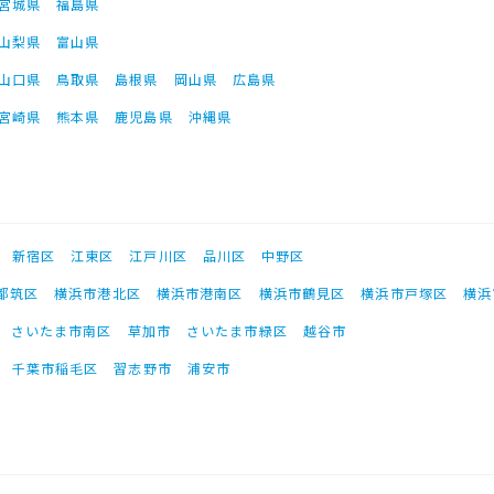
宮城県
福島県
山梨県
富山県
山口県
鳥取県
島根県
岡山県
広島県
宮崎県
熊本県
鹿児島県
沖縄県
新宿区
江東区
江戸川区
品川区
中野区
都筑区
横浜市港北区
横浜市港南区
横浜市鶴見区
横浜市戸塚区
横浜
さいたま市南区
草加市
さいたま市緑区
越谷市
千葉市稲毛区
習志野市
浦安市