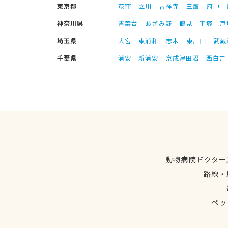
東京都
荻窪
立川
吉祥寺
三鷹
府中
神奈川県
青葉台
あざみ野
鶴見
平塚
戸
埼玉県
大宮
東浦和
志木
東川口
武蔵
千葉県
浦安
新浦安
京成津田沼
西白井
動物病院ドクター
路線・
ペッ