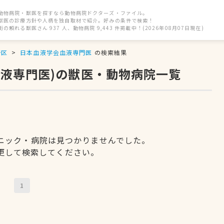
動物病院・獣医を探すなら動物病院ドクターズ・ファイル。
獣医の診療方針や人柄を独自取材で紹介。好みの条件で検索！
街の頼れる獣医さん 937 人、動物病院 9,443 件掲載中！(2026年08月07日現在)
野区
日本血液学会血液専門医
の検索結果
血液専門医)の獣医・動物病院一覧
ニック・病院は見つかりませんでした。
更して検索してください。
1