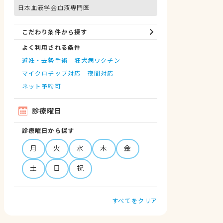
日本血液学会血液専門医
こだわり条件から探す
よく利用される条件
避妊・去勢手術
狂犬病ワクチン
マイクロチップ対応
夜間対応
ネット予約可
診療曜日
診療曜日から探す
月
火
水
木
金
土
日
祝
すべてをクリア