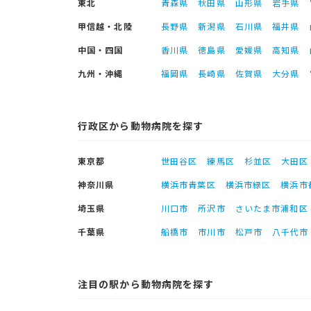
東北
青森県
秋田県
山形県
岩手県
甲信越・北陸
長野県
新潟県
石川県
福井県
中国・四国
香川県
徳島県
愛媛県
高知県
九州・沖縄
福岡県
長崎県
佐賀県
大分県
行政区から動物病院を探す
東京都
世田谷区
練馬区
杉並区
大田区
神奈川県
横浜市青葉区
横浜市緑区
横浜市
埼玉県
川口市
所沢市
さいたま市浦和区
千葉県
船橋市
市川市
松戸市
八千代市
注目の駅から動物病院を探す