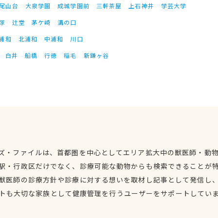
尾山台
大泉学園
成城学園前
三軒茶屋
上石神井
学芸大学
塚
辻堂
茅ケ崎
溝の口
浦和
北浦和
中浦和
川口
白井
船橋
行徳
稲毛
新鎌ヶ谷
ズ・ファイルは、首都圏を中心としてエリア拡大中の獣医師・動
駅・行政区だけでなく、診療可能な動物からも検索できることが
獣医師の診療方針や診療に対する想いを取材し記事として発信し
トも大切な家族として健康管理を行うユーザーをサポートしてい