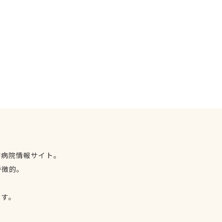
物病院情報サイト。
特徴的。
、
ます。