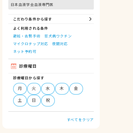
日本血液学会血液専門医
こだわり条件から探す
よく利用される条件
避妊・去勢手術
狂犬病ワクチン
マイクロチップ対応
夜間対応
ネット予約可
診療曜日
診療曜日から探す
月
火
水
木
金
土
日
祝
すべてをクリア