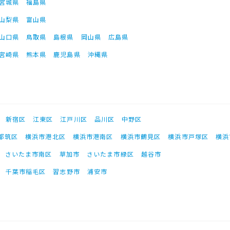
宮城県
福島県
山梨県
富山県
山口県
鳥取県
島根県
岡山県
広島県
宮崎県
熊本県
鹿児島県
沖縄県
新宿区
江東区
江戸川区
品川区
中野区
都筑区
横浜市港北区
横浜市港南区
横浜市鶴見区
横浜市戸塚区
横浜
さいたま市南区
草加市
さいたま市緑区
越谷市
千葉市稲毛区
習志野市
浦安市