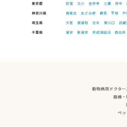
東京都
荻窪
立川
吉祥寺
三鷹
府中
神奈川県
青葉台
あざみ野
鶴見
平塚
戸
埼玉県
大宮
東浦和
志木
東川口
武蔵
千葉県
浦安
新浦安
京成津田沼
西白井
動物病院ドクター
路線・
ペッ