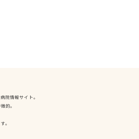
物病院情報サイト。
特徴的。
、
ます。