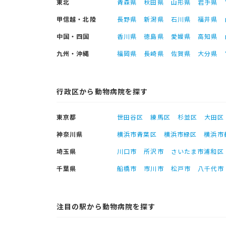
東北
青森県
秋田県
山形県
岩手県
甲信越・北陸
長野県
新潟県
石川県
福井県
中国・四国
香川県
徳島県
愛媛県
高知県
九州・沖縄
福岡県
長崎県
佐賀県
大分県
行政区から動物病院を探す
東京都
世田谷区
練馬区
杉並区
大田区
神奈川県
横浜市青葉区
横浜市緑区
横浜市
埼玉県
川口市
所沢市
さいたま市浦和区
千葉県
船橋市
市川市
松戸市
八千代市
注目の駅から動物病院を探す