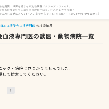
動物病院・獣医を探すなら動物病院ドクターズ・ファイル。
獣医の診療方針や人柄を独自取材で紹介。好みの条件で検索！
街の頼れる獣医さん 937 人、動物病院 9,443 件掲載中！(2026年08月08日現在)
日本血液学会血液専門医
の検索結果
学会血液専門医の獣医・動物病院一覧
ニック・病院は見つかりませんでした。
更して検索してください。
1