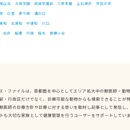
尾山台
大泉学園
成城学園前
三軒茶屋
上石神井
学芸大学
塚
辻堂
茅ケ崎
溝の口
浦和
北浦和
中浦和
川口
白井
船橋
行徳
稲毛
新鎌ヶ谷
ズ・ファイルは、首都圏を中心としてエリア拡大中の獣医師・動
駅・行政区だけでなく、診療可能な動物からも検索できることが
獣医師の診療方針や診療に対する想いを取材し記事として発信し
トも大切な家族として健康管理を行うユーザーをサポートしてい