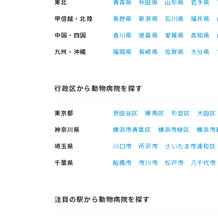
東北
青森県
秋田県
山形県
岩手県
甲信越・北陸
長野県
新潟県
石川県
福井県
中国・四国
香川県
徳島県
愛媛県
高知県
九州・沖縄
福岡県
長崎県
佐賀県
大分県
行政区から動物病院を探す
東京都
世田谷区
練馬区
杉並区
大田区
神奈川県
横浜市青葉区
横浜市緑区
横浜市
埼玉県
川口市
所沢市
さいたま市浦和区
千葉県
船橋市
市川市
松戸市
八千代市
注目の駅から動物病院を探す