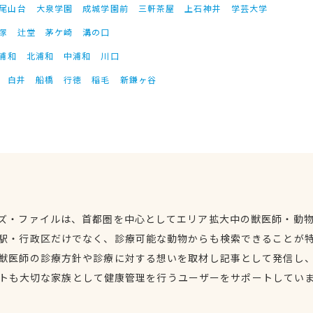
尾山台
大泉学園
成城学園前
三軒茶屋
上石神井
学芸大学
塚
辻堂
茅ケ崎
溝の口
浦和
北浦和
中浦和
川口
白井
船橋
行徳
稲毛
新鎌ヶ谷
ズ・ファイルは、首都圏を中心としてエリア拡大中の獣医師・動
駅・行政区だけでなく、診療可能な動物からも検索できることが
獣医師の診療方針や診療に対する想いを取材し記事として発信し
トも大切な家族として健康管理を行うユーザーをサポートしてい