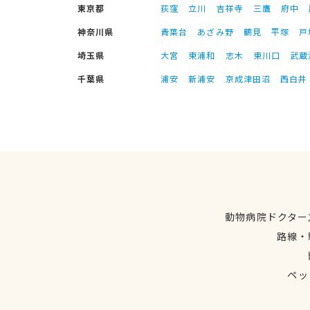
東京都
荻窪
立川
吉祥寺
三鷹
府中
神奈川県
青葉台
あざみ野
鶴見
平塚
戸
埼玉県
大宮
東浦和
志木
東川口
武蔵
千葉県
浦安
新浦安
京成津田沼
西白井
動物病院ドクター
路線・
ペッ