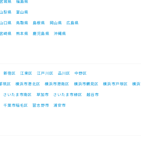
宮城県
福島県
山梨県
富山県
山口県
鳥取県
島根県
岡山県
広島県
宮崎県
熊本県
鹿児島県
沖縄県
新宿区
江東区
江戸川区
品川区
中野区
都筑区
横浜市港北区
横浜市港南区
横浜市鶴見区
横浜市戸塚区
横浜
さいたま市南区
草加市
さいたま市緑区
越谷市
千葉市稲毛区
習志野市
浦安市