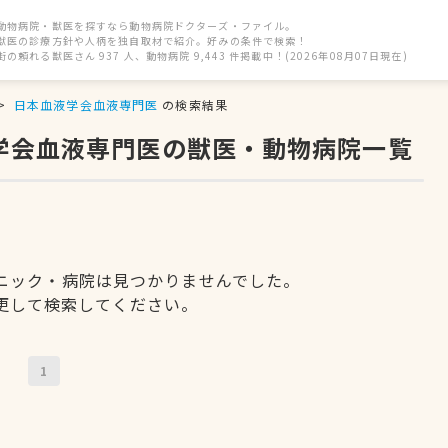
動物病院・獣医を探すなら動物病院ドクターズ・ファイル。
獣医の診療方針や人柄を独自取材で紹介。好みの条件で検索！
街の頼れる獣医さん 937 人、動物病院 9,443 件掲載中！(2026年08月07日現在)
日本血液学会血液専門医
の検索結果
液学会血液専門医の獣医・動物病院一覧
ニック・病院は見つかりませんでした。
更して検索してください。
1