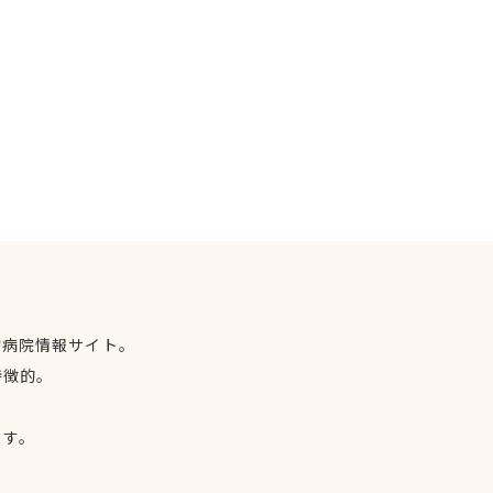
物病院情報サイト。
特徴的。
、
ます。