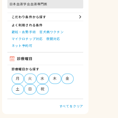
日本血液学会血液専門医
こだわり条件から探す
よく利用される条件
避妊・去勢手術
狂犬病ワクチン
マイクロチップ対応
夜間対応
ネット予約可
診療曜日
診療曜日から探す
月
火
水
木
金
土
日
祝
すべてをクリア