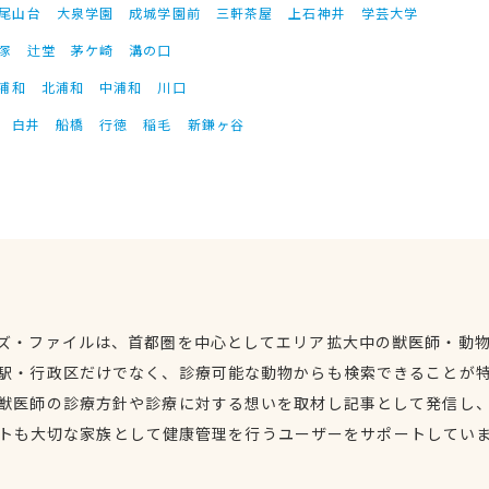
尾山台
大泉学園
成城学園前
三軒茶屋
上石神井
学芸大学
塚
辻堂
茅ケ崎
溝の口
浦和
北浦和
中浦和
川口
白井
船橋
行徳
稲毛
新鎌ヶ谷
ズ・ファイルは、首都圏を中心としてエリア拡大中の獣医師・動
駅・行政区だけでなく、診療可能な動物からも検索できることが
獣医師の診療方針や診療に対する想いを取材し記事として発信し
トも大切な家族として健康管理を行うユーザーをサポートしてい