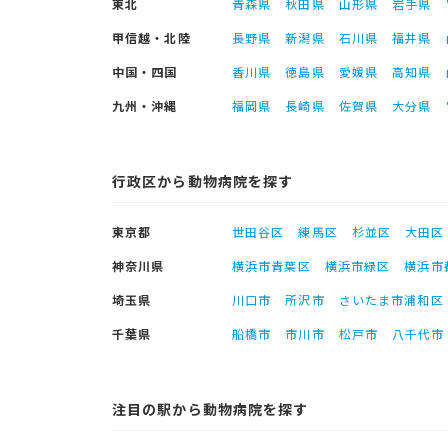
東北
青森県
秋田県
山形県
岩手県
甲信越・北陸
長野県
新潟県
石川県
福井県
中国・四国
香川県
徳島県
愛媛県
高知県
九州・沖縄
福岡県
長崎県
佐賀県
大分県
行政区から動物病院を探す
東京都
世田谷区
練馬区
杉並区
大田区
神奈川県
横浜市青葉区
横浜市緑区
横浜市
埼玉県
川口市
所沢市
さいたま市浦和区
千葉県
船橋市
市川市
松戸市
八千代市
注目の駅から動物病院を探す