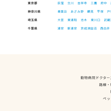
東京都
荻窪
立川
吉祥寺
三鷹
府中
神奈川県
青葉台
あざみ野
鶴見
平塚
戸
埼玉県
大宮
東浦和
志木
東川口
武蔵
千葉県
浦安
新浦安
京成津田沼
西白井
動物病院ドクター
路線・
ペッ