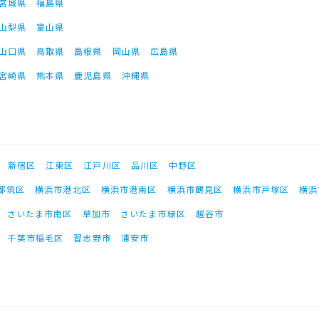
宮城県
福島県
山梨県
富山県
山口県
鳥取県
島根県
岡山県
広島県
宮崎県
熊本県
鹿児島県
沖縄県
新宿区
江東区
江戸川区
品川区
中野区
都筑区
横浜市港北区
横浜市港南区
横浜市鶴見区
横浜市戸塚区
横浜
さいたま市南区
草加市
さいたま市緑区
越谷市
千葉市稲毛区
習志野市
浦安市