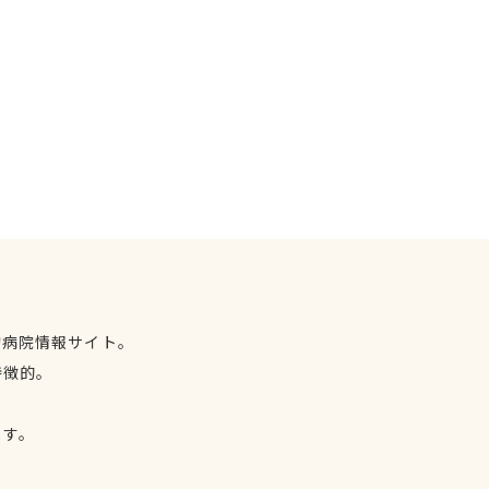
物病院情報サイト。
特徴的。
、
ます。