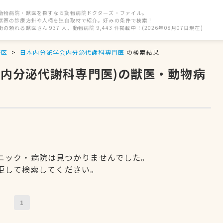
動物病院・獣医を探すなら動物病院ドクターズ・ファイル。
獣医の診療方針や人柄を独自取材で紹介。好みの条件で検索！
街の頼れる獣医さん 937 人、動物病院 9,443 件掲載中！(2026年08月07日現在)
野区
日本内分泌学会内分泌代謝科専門医
の検索結果
会内分泌代謝科専門医)の獣医・動物病
ニック・病院は見つかりませんでした。
更して検索してください。
1