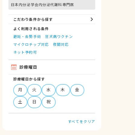
日本内分泌学会内分泌代謝科専門医
こだわり条件から探す
よく利用される条件
避妊・去勢手術
狂犬病ワクチン
マイクロチップ対応
夜間対応
ネット予約可
診療曜日
診療曜日から探す
月
火
水
木
金
土
日
祝
すべてをクリア