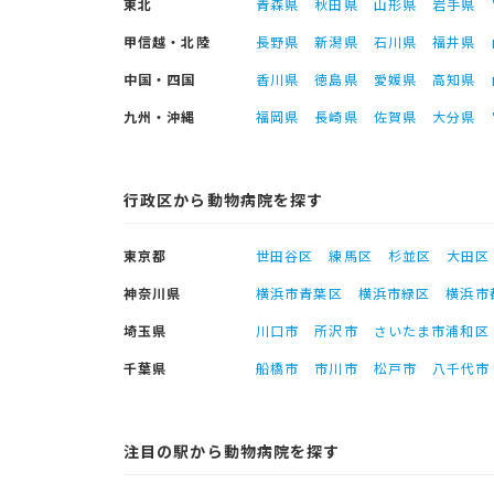
東北
青森県
秋田県
山形県
岩手県
甲信越・北陸
長野県
新潟県
石川県
福井県
中国・四国
香川県
徳島県
愛媛県
高知県
九州・沖縄
福岡県
長崎県
佐賀県
大分県
行政区から動物病院を探す
東京都
世田谷区
練馬区
杉並区
大田区
神奈川県
横浜市青葉区
横浜市緑区
横浜市
埼玉県
川口市
所沢市
さいたま市浦和区
千葉県
船橋市
市川市
松戸市
八千代市
注目の駅から動物病院を探す