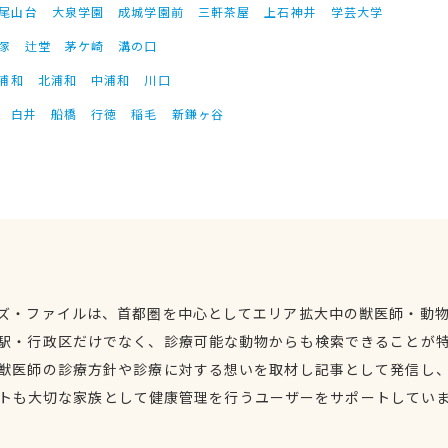
尾山台
大泉学園
成城学園前
三軒茶屋
上石神井
学芸大学
塚
辻堂
茅ケ崎
溝の口
浦和
北浦和
中浦和
川口
白井
船橋
行徳
稲毛
新鎌ヶ谷
ズ・ファイルは、首都圏を中心としてエリア拡大中の獣医師・動
駅・行政区だけでなく、診療可能な動物からも検索できることが
獣医師の診療方針や診療に対する想いを取材し記事として発信し
トも大切な家族として健康管理を行うユーザーをサポートしてい