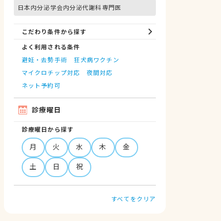
日本内分泌学会内分泌代謝科専門医
こだわり条件から探す
よく利用される条件
避妊・去勢手術
狂犬病ワクチン
マイクロチップ対応
夜間対応
ネット予約可
診療曜日
診療曜日から探す
月
火
水
木
金
土
日
祝
すべてをクリア