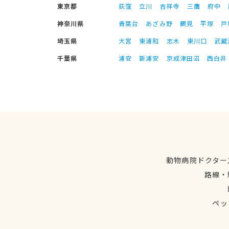
東京都
荻窪
立川
吉祥寺
三鷹
府中
神奈川県
青葉台
あざみ野
鶴見
平塚
戸
埼玉県
大宮
東浦和
志木
東川口
武蔵
千葉県
浦安
新浦安
京成津田沼
西白井
動物病院ドクター
路線・
ペッ