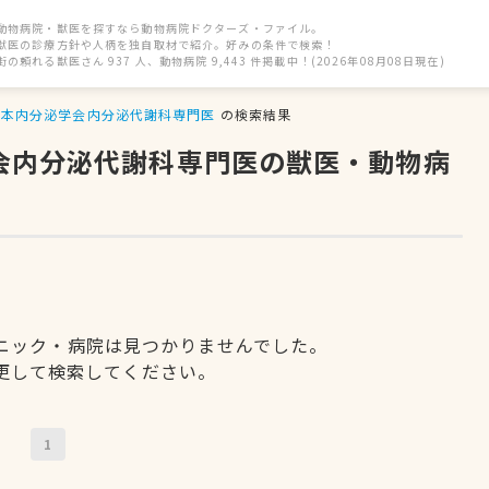
動物病院・獣医を探すなら動物病院ドクターズ・ファイル。
獣医の診療方針や人柄を独自取材で紹介。好みの条件で検索！
街の頼れる獣医さん 937 人、動物病院 9,443 件掲載中！(2026年08月08日現在)
日本内分泌学会内分泌代謝科専門医
の検索結果
学会内分泌代謝科専門医の獣医・動物病
ニック・病院は見つかりませんでした。
更して検索してください。
1