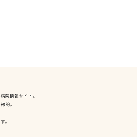
物病院情報サイト。
特徴的。
、
ます。