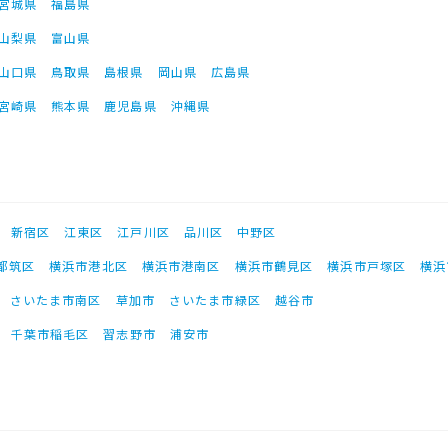
宮城県
福島県
山梨県
富山県
山口県
鳥取県
島根県
岡山県
広島県
宮崎県
熊本県
鹿児島県
沖縄県
新宿区
江東区
江戸川区
品川区
中野区
都筑区
横浜市港北区
横浜市港南区
横浜市鶴見区
横浜市戸塚区
横浜
さいたま市南区
草加市
さいたま市緑区
越谷市
千葉市稲毛区
習志野市
浦安市