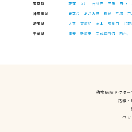
東京都
荻窪
立川
吉祥寺
三鷹
府中
神奈川県
青葉台
あざみ野
鶴見
平塚
戸
埼玉県
大宮
東浦和
志木
東川口
武蔵
千葉県
浦安
新浦安
京成津田沼
西白井
動物病院ドクター
路線・
ペッ