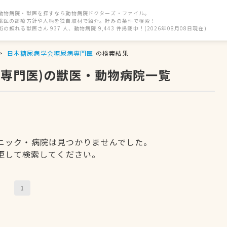
動物病院・獣医を探すなら動物病院ドクターズ・ファイル。
獣医の診療方針や人柄を独自取材で紹介。好みの条件で検索！
街の頼れる獣医さん 937 人、動物病院 9,443 件掲載中！(2026年08月08日現在)
日本糖尿病学会糖尿病専門医
の検索結果
病専門医)の獣医・動物病院一覧
ニック・病院は見つかりませんでした。
更して検索してください。
1