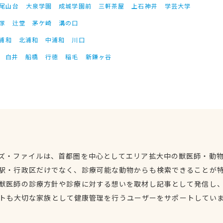
尾山台
大泉学園
成城学園前
三軒茶屋
上石神井
学芸大学
塚
辻堂
茅ケ崎
溝の口
浦和
北浦和
中浦和
川口
白井
船橋
行徳
稲毛
新鎌ヶ谷
ズ・ファイルは、首都圏を中心としてエリア拡大中の獣医師・動
駅・行政区だけでなく、診療可能な動物からも検索できることが
獣医師の診療方針や診療に対する想いを取材し記事として発信し
トも大切な家族として健康管理を行うユーザーをサポートしてい