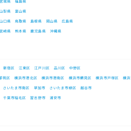
宮城県
福島県
山梨県
富山県
山口県
鳥取県
島根県
岡山県
広島県
宮崎県
熊本県
鹿児島県
沖縄県
新宿区
江東区
江戸川区
品川区
中野区
都筑区
横浜市港北区
横浜市港南区
横浜市鶴見区
横浜市戸塚区
横浜
さいたま市南区
草加市
さいたま市緑区
越谷市
千葉市稲毛区
習志野市
浦安市