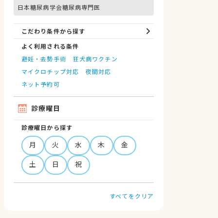
日本糖尿病学会糖尿病専門医
こだわり条件から探す
よく利用される条件
避妊・去勢手術
狂犬病ワクチン
マイクロチップ対応
夜間対応
ネット予約可
診療曜日
診療曜日から探す
月
火
水
木
金
土
日
祝
すべてをクリア