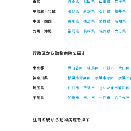
東北
青森県
秋田県
山形県
岩手県
甲信越・北陸
長野県
新潟県
石川県
福井県
中国・四国
香川県
徳島県
愛媛県
高知県
九州・沖縄
福岡県
長崎県
佐賀県
大分県
行政区から動物病院を探す
東京都
世田谷区
練馬区
杉並区
大田区
神奈川県
横浜市青葉区
横浜市緑区
横浜市
埼玉県
川口市
所沢市
さいたま市浦和区
千葉県
船橋市
市川市
松戸市
八千代市
注目の駅から動物病院を探す