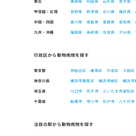
東北
青森県
秋田県
山形県
岩手県
甲信越・北陸
長野県
新潟県
石川県
福井県
中国・四国
香川県
徳島県
愛媛県
高知県
九州・沖縄
福岡県
長崎県
佐賀県
大分県
行政区から動物病院を探す
東京都
世田谷区
練馬区
杉並区
大田区
神奈川県
横浜市青葉区
横浜市緑区
横浜市
埼玉県
川口市
所沢市
さいたま市浦和区
千葉県
船橋市
市川市
松戸市
八千代市
注目の駅から動物病院を探す