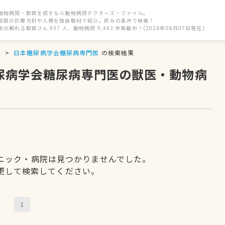
動物病院・獣医を探すなら動物病院ドクターズ・ファイル。
獣医の診療方針や人柄を独自取材で紹介。好みの条件で検索！
街の頼れる獣医さん 937 人、動物病院 9,443 件掲載中！(2026年08月07日現在)
駅
日本糖尿病学会糖尿病専門医
の検索結果
糖尿病学会糖尿病専門医の獣医・動物病
ニック・病院は見つかりませんでした。
更して検索してください。
1