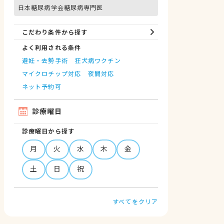
日本糖尿病学会糖尿病専門医
こだわり条件から探す
よく利用される条件
避妊・去勢手術
狂犬病ワクチン
マイクロチップ対応
夜間対応
ネット予約可
診療曜日
診療曜日から探す
月
火
水
木
金
土
日
祝
すべてをクリア