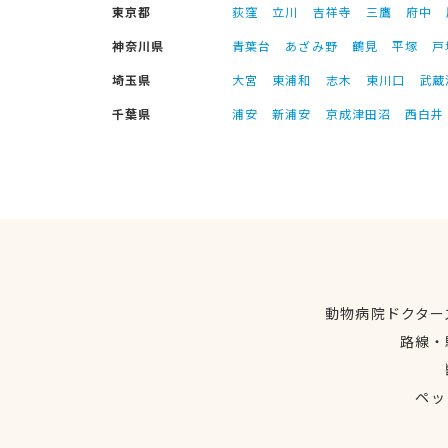
東京都
荻窪
立川
吉祥寺
三鷹
府中
神奈川県
青葉台
あざみ野
鶴見
平塚
戸
埼玉県
大宮
東浦和
志木
東川口
武蔵
千葉県
浦安
新浦安
京成津田沼
西白井
動物病院ドクター
路線・
ペッ