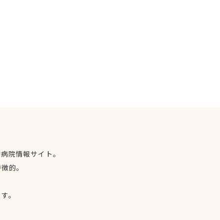
物病院情報サイト。
特徴的。
、
ます。