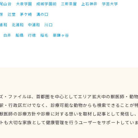
尾山台
大泉学園
成城学園前
三軒茶屋
上石神井
学芸大学
塚
辻堂
茅ケ崎
溝の口
浦和
北浦和
中浦和
川口
白井
船橋
行徳
稲毛
新鎌ヶ谷
ズ・ファイルは、首都圏を中心としてエリア拡大中の獣医師・動
駅・行政区だけでなく、診療可能な動物からも検索できることが
獣医師の診療方針や診療に対する想いを取材し記事として発信し
トも大切な家族として健康管理を行うユーザーをサポートしてい