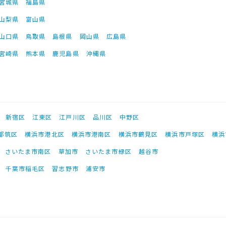
宮城県
福島県
山梨県
富山県
山口県
鳥取県
島根県
岡山県
広島県
宮崎県
熊本県
鹿児島県
沖縄県
新宿区
江東区
江戸川区
品川区
中野区
都筑区
横浜市港北区
横浜市港南区
横浜市鶴見区
横浜市戸塚区
横浜
さいたま市南区
草加市
さいたま市緑区
越谷市
千葉市稲毛区
習志野市
浦安市