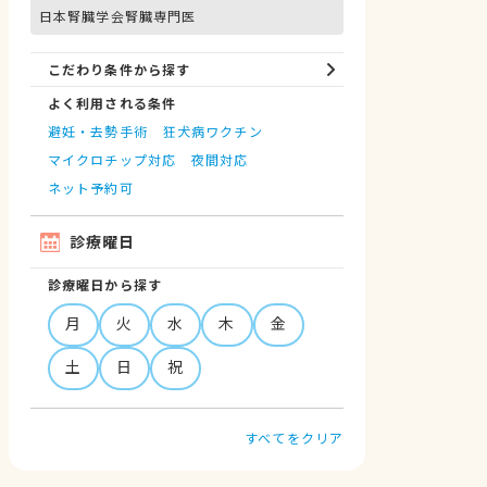
日本腎臓学会腎臓専門医
こだわり条件から探す
よく利用される条件
避妊・去勢手術
狂犬病ワクチン
マイクロチップ対応
夜間対応
ネット予約可
診療曜日
診療曜日から探す
月
火
水
木
金
土
日
祝
すべてをクリア