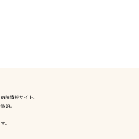
物病院情報サイト。
特徴的。
、
ます。