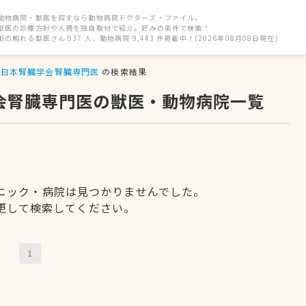
動物病院・獣医を探すなら動物病院ドクターズ・ファイル。
獣医の診療方針や人柄を独自取材で紹介。好みの条件で検索！
街の頼れる獣医さん 937 人、動物病院 9,443 件掲載中！(2026年08月08日現在)
日本腎臓学会腎臓専門医
の検索結果
学会腎臓専門医の獣医・動物病院一覧
ニック・病院は見つかりませんでした。
更して検索してください。
1