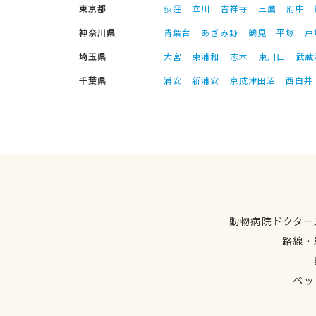
東京都
荻窪
立川
吉祥寺
三鷹
府中
神奈川県
青葉台
あざみ野
鶴見
平塚
戸
埼玉県
大宮
東浦和
志木
東川口
武蔵
千葉県
浦安
新浦安
京成津田沼
西白井
動物病院ドクター
路線・
ペッ