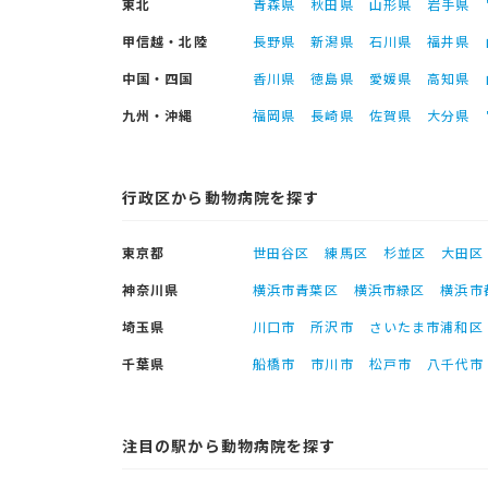
東北
青森県
秋田県
山形県
岩手県
甲信越・北陸
長野県
新潟県
石川県
福井県
中国・四国
香川県
徳島県
愛媛県
高知県
九州・沖縄
福岡県
長崎県
佐賀県
大分県
行政区から動物病院を探す
東京都
世田谷区
練馬区
杉並区
大田区
神奈川県
横浜市青葉区
横浜市緑区
横浜市
埼玉県
川口市
所沢市
さいたま市浦和区
千葉県
船橋市
市川市
松戸市
八千代市
注目の駅から動物病院を探す