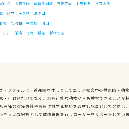
尾山台
大泉学園
成城学園前
三軒茶屋
上石神井
学芸大学
塚
辻堂
茅ケ崎
溝の口
浦和
北浦和
中浦和
川口
白井
船橋
行徳
稲毛
新鎌ヶ谷
ズ・ファイルは、首都圏を中心としてエリア拡大中の獣医師・動
駅・行政区だけでなく、診療可能な動物からも検索できることが
獣医師の診療方針や診療に対する想いを取材し記事として発信し
トも大切な家族として健康管理を行うユーザーをサポートしてい