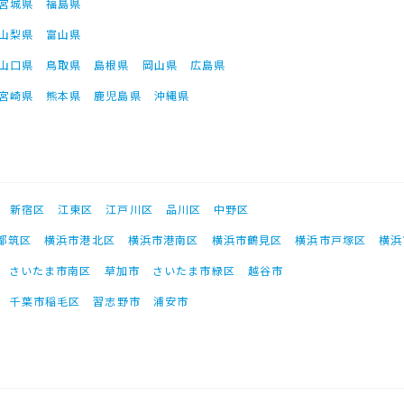
宮城県
福島県
山梨県
富山県
山口県
鳥取県
島根県
岡山県
広島県
宮崎県
熊本県
鹿児島県
沖縄県
新宿区
江東区
江戸川区
品川区
中野区
都筑区
横浜市港北区
横浜市港南区
横浜市鶴見区
横浜市戸塚区
横浜
さいたま市南区
草加市
さいたま市緑区
越谷市
千葉市稲毛区
習志野市
浦安市