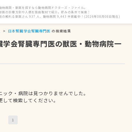
動物病院・獣医を探すなら動物病院ドクターズ・ファイル。
獣医の診療方針や人柄を独自取材で紹介。好みの条件で検索！
街の頼れる獣医さん 937 人、動物病院 9,443 件掲載中！(2026年08月08日現在)
駅
日本腎臓学会腎臓専門医
の検索結果
腎臓学会腎臓専門医の獣医・動物病院一
ニック・病院は見つかりませんでした。
更して検索してください。
1