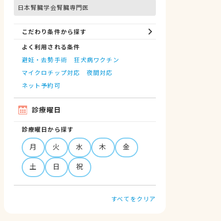
日本腎臓学会腎臓専門医
こだわり条件から探す
よく利用される条件
避妊・去勢手術
狂犬病ワクチン
マイクロチップ対応
夜間対応
ネット予約可
診療曜日
診療曜日から探す
月
火
水
木
金
土
日
祝
すべてをクリア