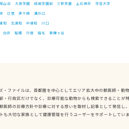
尾山台
大泉学園
成城学園前
三軒茶屋
上石神井
学芸大学
塚
辻堂
茅ケ崎
溝の口
浦和
北浦和
中浦和
川口
白井
船橋
行徳
稲毛
新鎌ヶ谷
ズ・ファイルは、首都圏を中心としてエリア拡大中の獣医師・動
駅・行政区だけでなく、診療可能な動物からも検索できることが
獣医師の診療方針や診療に対する想いを取材し記事として発信し
トも大切な家族として健康管理を行うユーザーをサポートしてい