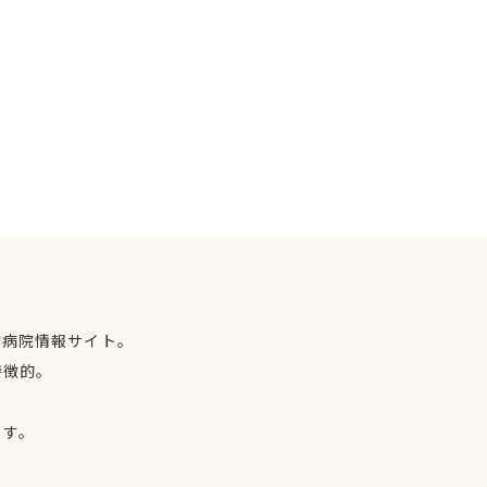
物病院情報サイト。
特徴的。
、
ます。