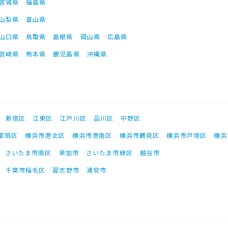
宮城県
福島県
山梨県
富山県
山口県
鳥取県
島根県
岡山県
広島県
宮崎県
熊本県
鹿児島県
沖縄県
新宿区
江東区
江戸川区
品川区
中野区
都筑区
横浜市港北区
横浜市港南区
横浜市鶴見区
横浜市戸塚区
横浜
さいたま市南区
草加市
さいたま市緑区
越谷市
千葉市稲毛区
習志野市
浦安市