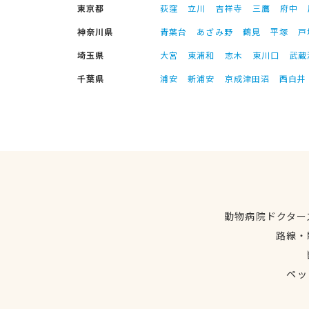
東京都
荻窪
立川
吉祥寺
三鷹
府中
神奈川県
青葉台
あざみ野
鶴見
平塚
戸
埼玉県
大宮
東浦和
志木
東川口
武蔵
千葉県
浦安
新浦安
京成津田沼
西白井
動物病院ドクター
路線・
ペッ