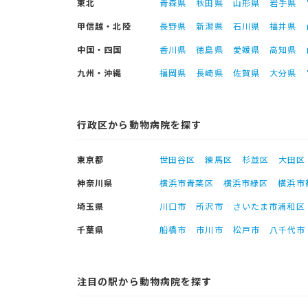
東北
青森県
秋田県
山形県
岩手県
甲信越・北陸
長野県
新潟県
石川県
福井県
中国・四国
香川県
徳島県
愛媛県
高知県
九州・沖縄
福岡県
長崎県
佐賀県
大分県
行政区から動物病院を探す
東京都
世田谷区
練馬区
杉並区
大田区
神奈川県
横浜市青葉区
横浜市緑区
横浜市
埼玉県
川口市
所沢市
さいたま市浦和区
千葉県
船橋市
市川市
松戸市
八千代市
注目の駅から動物病院を探す