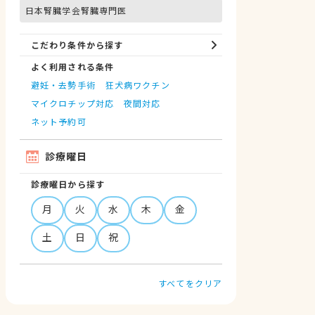
日本腎臓学会腎臓専門医
こだわり条件から探す
よく利用される条件
避妊・去勢手術
狂犬病ワクチン
マイクロチップ対応
夜間対応
ネット予約可
診療曜日
診療曜日から探す
月
火
水
木
金
土
日
祝
すべてをクリア