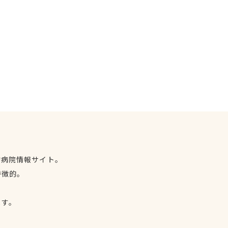
物病院情報サイト。
特徴的。
、
ます。