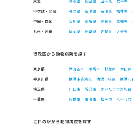
東北
青森県
秋田県
山形県
岩手県
甲信越・北陸
長野県
新潟県
石川県
福井県
中国・四国
香川県
徳島県
愛媛県
高知県
九州・沖縄
福岡県
長崎県
佐賀県
大分県
行政区から動物病院を探す
東京都
世田谷区
練馬区
杉並区
大田区
神奈川県
横浜市青葉区
横浜市緑区
横浜市
埼玉県
川口市
所沢市
さいたま市浦和区
千葉県
船橋市
市川市
松戸市
八千代市
注目の駅から動物病院を探す