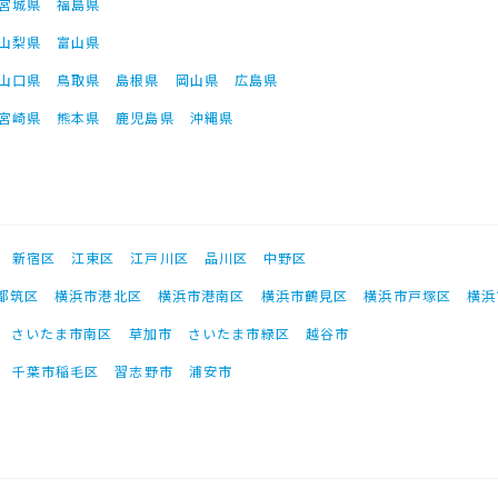
宮城県
福島県
山梨県
富山県
山口県
鳥取県
島根県
岡山県
広島県
宮崎県
熊本県
鹿児島県
沖縄県
新宿区
江東区
江戸川区
品川区
中野区
都筑区
横浜市港北区
横浜市港南区
横浜市鶴見区
横浜市戸塚区
横浜
さいたま市南区
草加市
さいたま市緑区
越谷市
千葉市稲毛区
習志野市
浦安市