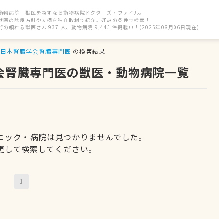
動物病院・獣医を探すなら動物病院ドクターズ・ファイル。
獣医の診療方針や人柄を独自取材で紹介。好みの条件で検索！
街の頼れる獣医さん 937 人、動物病院 9,443 件掲載中！(2026年08月06日現在)
日本腎臓学会腎臓専門医
の検索結果
学会腎臓専門医の獣医・動物病院一覧
ニック・病院は見つかりませんでした。
更して検索してください。
1