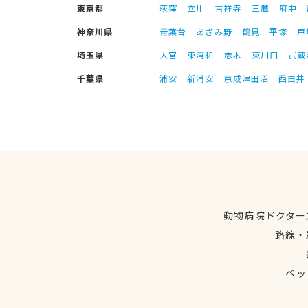
東京都
荻窪
立川
吉祥寺
三鷹
府中
神奈川県
青葉台
あざみ野
鶴見
平塚
戸
埼玉県
大宮
東浦和
志木
東川口
武蔵
千葉県
浦安
新浦安
京成津田沼
西白井
動物病院ドクター
路線・
ペッ