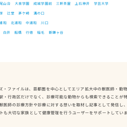
尾山台
大泉学園
成城学園前
三軒茶屋
上石神井
学芸大学
塚
辻堂
茅ケ崎
溝の口
浦和
北浦和
中浦和
川口
白井
船橋
行徳
稲毛
新鎌ヶ谷
ズ・ファイルは、首都圏を中心としてエリア拡大中の獣医師・動
駅・行政区だけでなく、診療可能な動物からも検索できることが
獣医師の診療方針や診療に対する想いを取材し記事として発信し
トも大切な家族として健康管理を行うユーザーをサポートしてい