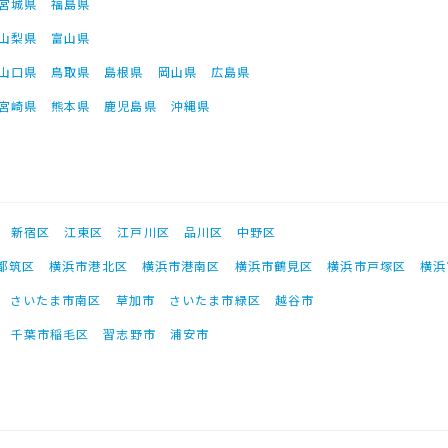
宮城県
福島県
山梨県
富山県
山口県
鳥取県
島根県
岡山県
広島県
宮崎県
熊本県
鹿児島県
沖縄県
新宿区
江東区
江戸川区
品川区
中野区
都筑区
横浜市港北区
横浜市港南区
横浜市鶴見区
横浜市戸塚区
横浜
さいたま市南区
草加市
さいたま市緑区
越谷市
千葉市稲毛区
習志野市
浦安市