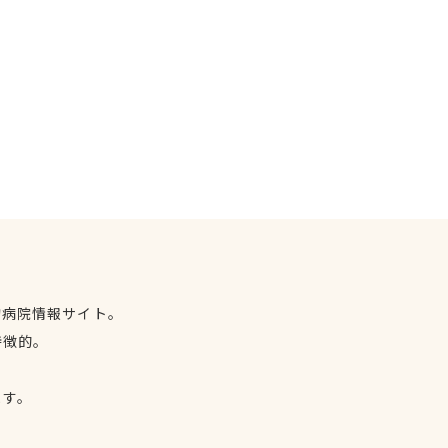
物病院情報サイト。
特徴的。
、
ます。