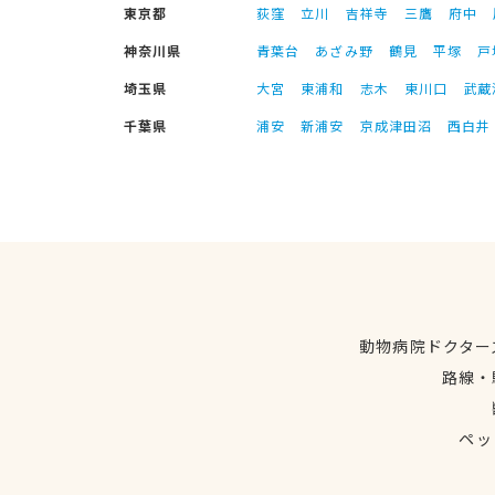
東京都
荻窪
立川
吉祥寺
三鷹
府中
神奈川県
青葉台
あざみ野
鶴見
平塚
戸
埼玉県
大宮
東浦和
志木
東川口
武蔵
千葉県
浦安
新浦安
京成津田沼
西白井
動物病院ドクター
路線・
ペッ