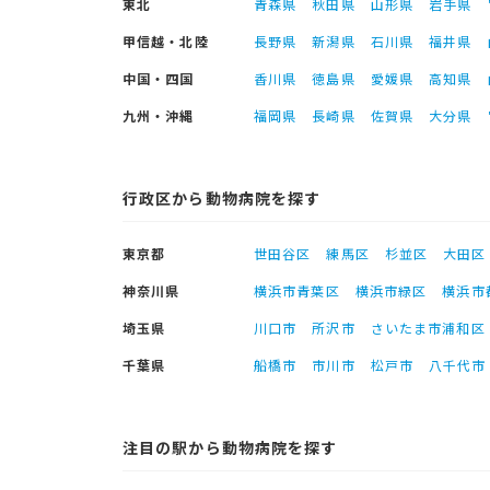
東北
青森県
秋田県
山形県
岩手県
甲信越・北陸
長野県
新潟県
石川県
福井県
中国・四国
香川県
徳島県
愛媛県
高知県
九州・沖縄
福岡県
長崎県
佐賀県
大分県
行政区から動物病院を探す
東京都
世田谷区
練馬区
杉並区
大田区
神奈川県
横浜市青葉区
横浜市緑区
横浜市
埼玉県
川口市
所沢市
さいたま市浦和区
千葉県
船橋市
市川市
松戸市
八千代市
注目の駅から動物病院を探す