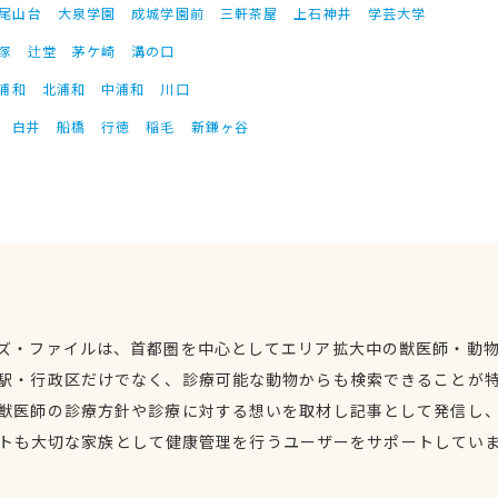
尾山台
大泉学園
成城学園前
三軒茶屋
上石神井
学芸大学
塚
辻堂
茅ケ崎
溝の口
浦和
北浦和
中浦和
川口
白井
船橋
行徳
稲毛
新鎌ヶ谷
ズ・ファイルは、首都圏を中心としてエリア拡大中の獣医師・動
駅・行政区だけでなく、診療可能な動物からも検索できることが
獣医師の診療方針や診療に対する想いを取材し記事として発信し
トも大切な家族として健康管理を行うユーザーをサポートしてい