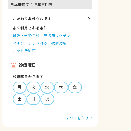
日本肝臓学会肝臓専門医
こだわり条件から探す
よく利用される条件
避妊・去勢手術
狂犬病ワクチン
マイクロチップ対応
夜間対応
ネット予約可
診療曜日
診療曜日から探す
月
火
水
木
金
土
日
祝
すべてをクリア