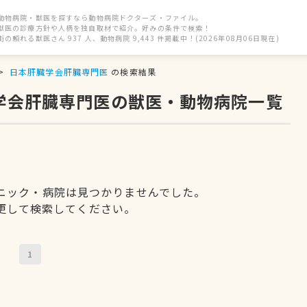
動物病院・獣医を探すなら動物病院ドクターズ・ファイル。
獣医の診療方針や人柄を独自取材で紹介。好みの条件で検索！
街の頼れる獣医さん 937 人、動物病院 9,443 件掲載中！(2026年08月06日現在)
日本肝臓学会肝臓専門医
の検索結果
臓学会肝臓専門医の獣医・動物病院一覧
ニック・病院は見つかりませんでした。
更して検索してください。
1