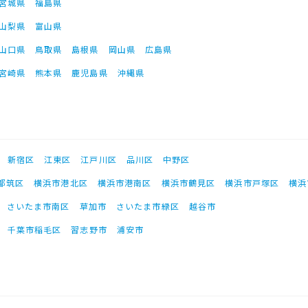
宮城県
福島県
山梨県
富山県
山口県
鳥取県
島根県
岡山県
広島県
宮崎県
熊本県
鹿児島県
沖縄県
新宿区
江東区
江戸川区
品川区
中野区
都筑区
横浜市港北区
横浜市港南区
横浜市鶴見区
横浜市戸塚区
横浜
さいたま市南区
草加市
さいたま市緑区
越谷市
千葉市稲毛区
習志野市
浦安市