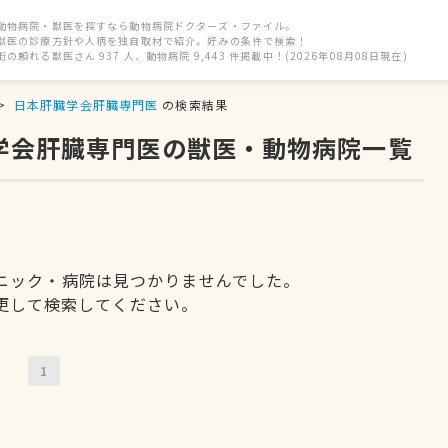
動物病院・獣医を探すなら動物病院ドクターズ・ファイル。
獣医の診療方針や人柄を独自取材で紹介。好みの条件で検索！
街の頼れる獣医さん 937 人、動物病院 9,443 件掲載中！(2026年08月08日現在)
日本肝臓学会肝臓専門医
の検索結果
臓学会肝臓専門医の獣医・動物病院一覧
ニック・病院は見つかりませんでした。
更して検索してください。
1