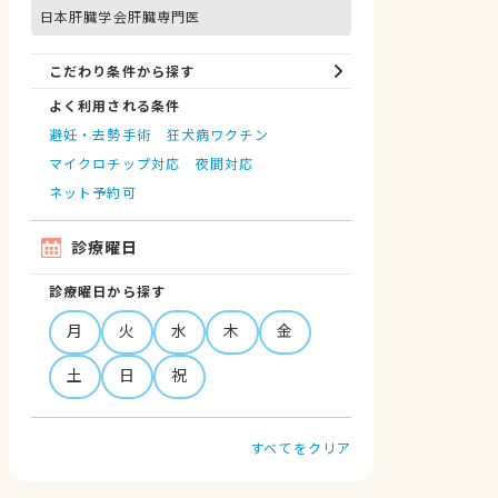
日本肝臓学会肝臓専門医
こだわり条件から探す
よく利用される条件
避妊・去勢手術
狂犬病ワクチン
マイクロチップ対応
夜間対応
ネット予約可
診療曜日
診療曜日から探す
月
火
水
木
金
土
日
祝
すべてをクリア