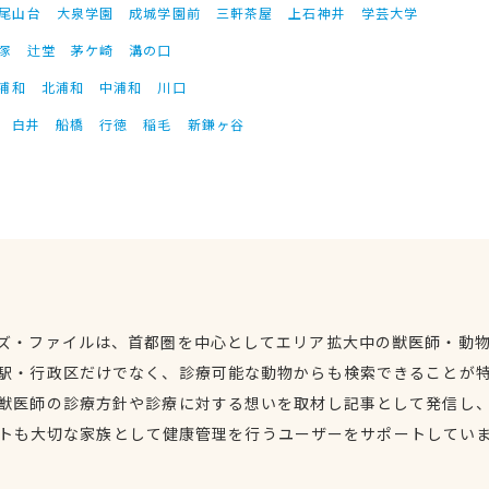
尾山台
大泉学園
成城学園前
三軒茶屋
上石神井
学芸大学
塚
辻堂
茅ケ崎
溝の口
浦和
北浦和
中浦和
川口
白井
船橋
行徳
稲毛
新鎌ヶ谷
ズ・ファイルは、首都圏を中心としてエリア拡大中の獣医師・動
駅・行政区だけでなく、診療可能な動物からも検索できることが
獣医師の診療方針や診療に対する想いを取材し記事として発信し
トも大切な家族として健康管理を行うユーザーをサポートしてい