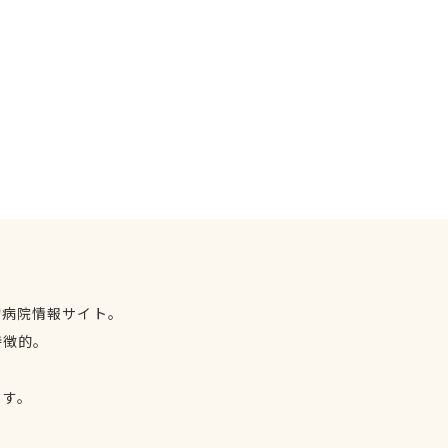
物病院情報サイト。
特徴的。
、
ます。