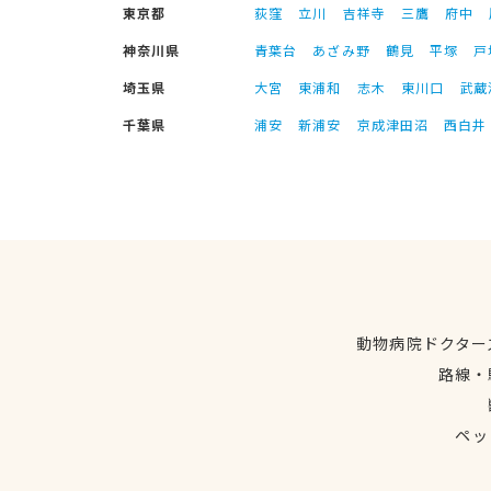
東京都
荻窪
立川
吉祥寺
三鷹
府中
神奈川県
青葉台
あざみ野
鶴見
平塚
戸
埼玉県
大宮
東浦和
志木
東川口
武蔵
千葉県
浦安
新浦安
京成津田沼
西白井
動物病院ドクター
路線・
ペッ