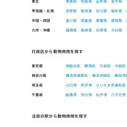
東北
青森県
秋田県
山形県
岩手県
甲信越・北陸
長野県
新潟県
石川県
福井県
中国・四国
香川県
徳島県
愛媛県
高知県
九州・沖縄
福岡県
長崎県
佐賀県
大分県
行政区から動物病院を探す
東京都
世田谷区
練馬区
杉並区
大田区
神奈川県
横浜市青葉区
横浜市緑区
横浜市
埼玉県
川口市
所沢市
さいたま市浦和区
千葉県
船橋市
市川市
松戸市
八千代市
注目の駅から動物病院を探す