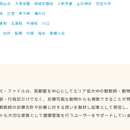
尾山台
大泉学園
成城学園前
三軒茶屋
上石神井
学芸大学
塚
辻堂
茅ケ崎
溝の口
浦和
北浦和
中浦和
川口
白井
船橋
行徳
稲毛
新鎌ヶ谷
ズ・ファイルは、首都圏を中心としてエリア拡大中の獣医師・動
駅・行政区だけでなく、診療可能な動物からも検索できることが
獣医師の診療方針や診療に対する想いを取材し記事として発信し
トも大切な家族として健康管理を行うユーザーをサポートしてい