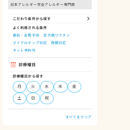
日本アレルギー学会アレルギー専門医
こだわり条件から探す
よく利用される条件
避妊・去勢手術
狂犬病ワクチン
マイクロチップ対応
夜間対応
ネット予約可
診療曜日
診療曜日から探す
月
火
水
木
金
土
日
祝
すべてをクリア