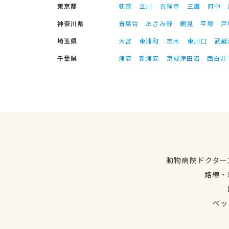
東京都
荻窪
立川
吉祥寺
三鷹
府中
神奈川県
青葉台
あざみ野
鶴見
平塚
戸
埼玉県
大宮
東浦和
志木
東川口
武蔵
千葉県
浦安
新浦安
京成津田沼
西白井
動物病院ドクター
路線・
ペッ