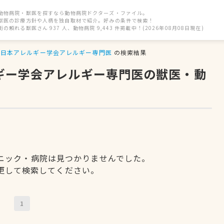
動物病院・獣医を探すなら動物病院ドクターズ・ファイル。
獣医の診療方針や人柄を独自取材で紹介。好みの条件で検索！
街の頼れる獣医さん 937 人、動物病院 9,443 件掲載中！(2026年08月08日現在)
日本アレルギー学会アレルギー専門医
の検索結果
ルギー学会アレルギー専門医の獣医・動
ニック・病院は見つかりませんでした。
更して検索してください。
1