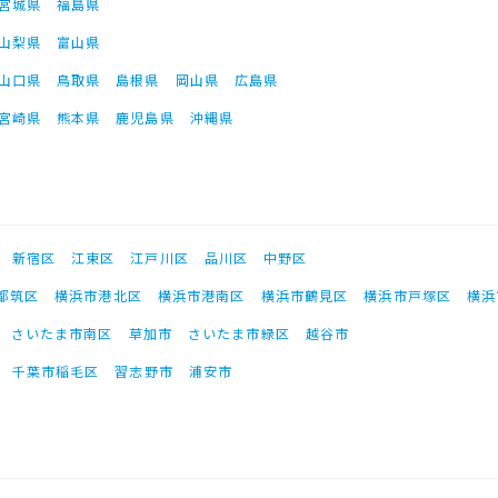
宮城県
福島県
山梨県
富山県
山口県
鳥取県
島根県
岡山県
広島県
宮崎県
熊本県
鹿児島県
沖縄県
新宿区
江東区
江戸川区
品川区
中野区
都筑区
横浜市港北区
横浜市港南区
横浜市鶴見区
横浜市戸塚区
横浜
さいたま市南区
草加市
さいたま市緑区
越谷市
千葉市稲毛区
習志野市
浦安市