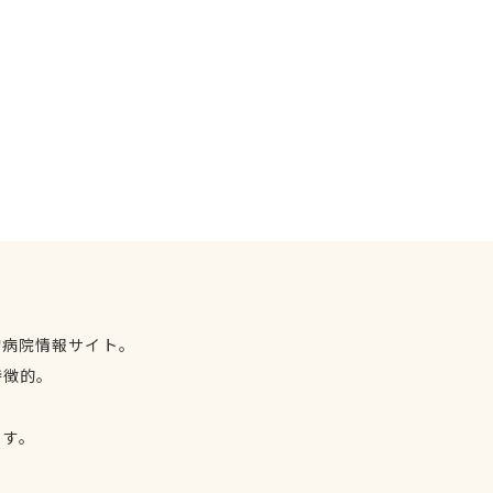
物病院情報サイト。
特徴的。
、
ます。