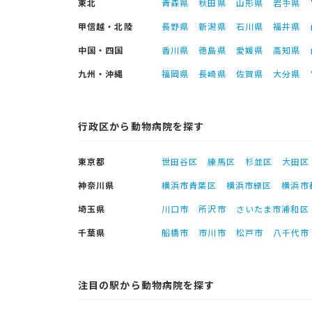
東北
青森県
秋田県
山形県
岩手県
甲信越・北陸
長野県
新潟県
石川県
福井県
中国・四国
香川県
徳島県
愛媛県
高知県
九州・沖縄
福岡県
長崎県
佐賀県
大分県
行政区から動物病院を探す
東京都
世田谷区
練馬区
杉並区
大田区
神奈川県
横浜市青葉区
横浜市緑区
横浜市
埼玉県
川口市
所沢市
さいたま市浦和区
千葉県
船橋市
市川市
松戸市
八千代市
注目の駅から動物病院を探す