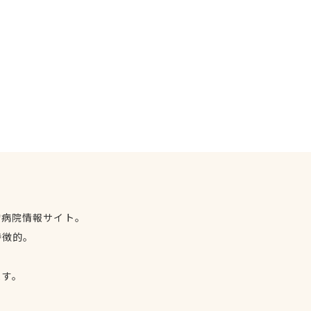
物病院情報サイト。
特徴的。
、
ます。