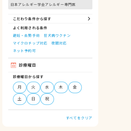
日本アレルギー学会アレルギー専門医
こだわり条件から探す
よく利用される条件
避妊・去勢手術
狂犬病ワクチン
マイクロチップ対応
夜間対応
ネット予約可
診療曜日
診療曜日から探す
月
火
水
木
金
土
日
祝
すべてをクリア