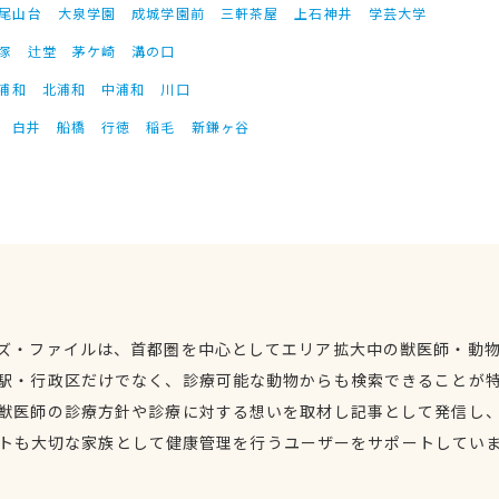
尾山台
大泉学園
成城学園前
三軒茶屋
上石神井
学芸大学
塚
辻堂
茅ケ崎
溝の口
浦和
北浦和
中浦和
川口
白井
船橋
行徳
稲毛
新鎌ヶ谷
ズ・ファイルは、首都圏を中心としてエリア拡大中の獣医師・動
駅・行政区だけでなく、診療可能な動物からも検索できることが
獣医師の診療方針や診療に対する想いを取材し記事として発信し
トも大切な家族として健康管理を行うユーザーをサポートしてい