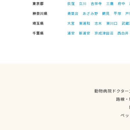
東京都
荻窪
立川
吉祥寺
三鷹
府中
神奈川県
青葉台
あざみ野
鶴見
平塚
戸
埼玉県
大宮
東浦和
志木
東川口
武蔵
千葉県
浦安
新浦安
京成津田沼
西白井
動物病院ドクター
路線・
ペッ