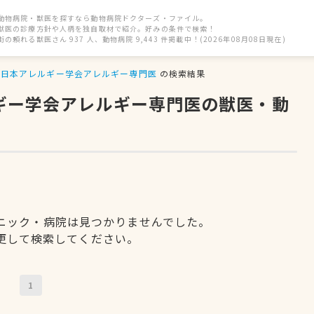
動物病院・獣医を探すなら動物病院ドクターズ・ファイル。
獣医の診療方針や人柄を独自取材で紹介。好みの条件で検索！
街の頼れる獣医さん 937 人、動物病院 9,443 件掲載中！(2026年08月08日現在)
日本アレルギー学会アレルギー専門医
の検索結果
ルギー学会アレルギー専門医の獣医・動
ニック・病院は見つかりませんでした。
更して検索してください。
1