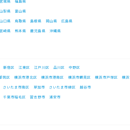
宮城県
福島県
山梨県
富山県
山口県
鳥取県
島根県
岡山県
広島県
宮崎県
熊本県
鹿児島県
沖縄県
新宿区
江東区
江戸川区
品川区
中野区
都筑区
横浜市港北区
横浜市港南区
横浜市鶴見区
横浜市戸塚区
横浜
さいたま市南区
草加市
さいたま市緑区
越谷市
千葉市稲毛区
習志野市
浦安市