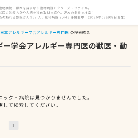
動物病院・獣医を探すなら動物病院ドクターズ・ファイル。
獣医の診療方針や人柄を独自取材で紹介。好みの条件で検索！
街の頼れる獣医さん 937 人、動物病院 9,443 件掲載中！(2026年08月08日現在)
日本アレルギー学会アレルギー専門医
の検索結果
ルギー学会アレルギー専門医の獣医・動
ニック・病院は見つかりませんでした。
更して検索してください。
1