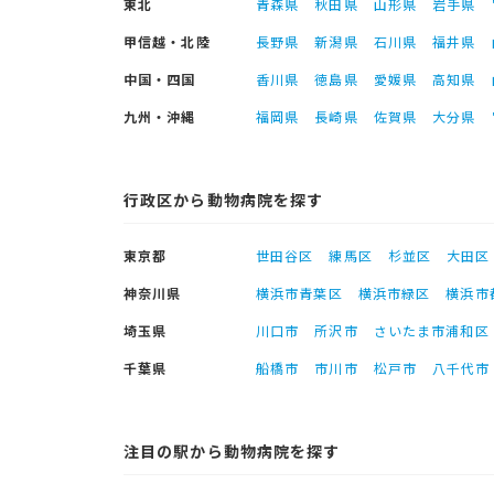
東北
青森県
秋田県
山形県
岩手県
甲信越・北陸
長野県
新潟県
石川県
福井県
中国・四国
香川県
徳島県
愛媛県
高知県
九州・沖縄
福岡県
長崎県
佐賀県
大分県
行政区から動物病院を探す
東京都
世田谷区
練馬区
杉並区
大田区
神奈川県
横浜市青葉区
横浜市緑区
横浜市
埼玉県
川口市
所沢市
さいたま市浦和区
千葉県
船橋市
市川市
松戸市
八千代市
注目の駅から動物病院を探す