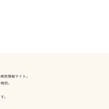
物病院情報サイト。
特徴的。
、
ます。