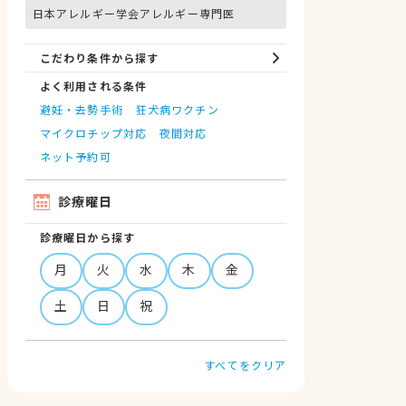
日本アレルギー学会アレルギー専門医
こだわり条件から探す
よく利用される条件
避妊・去勢手術
狂犬病ワクチン
マイクロチップ対応
夜間対応
ネット予約可
診療曜日
診療曜日から探す
月
火
水
木
金
土
日
祝
すべてをクリア