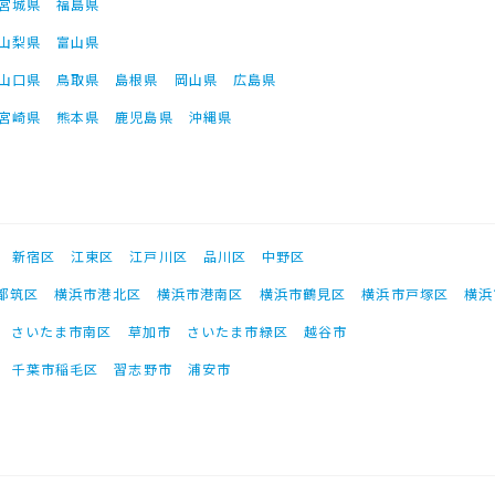
宮城県
福島県
山梨県
富山県
山口県
鳥取県
島根県
岡山県
広島県
宮崎県
熊本県
鹿児島県
沖縄県
新宿区
江東区
江戸川区
品川区
中野区
都筑区
横浜市港北区
横浜市港南区
横浜市鶴見区
横浜市戸塚区
横浜
さいたま市南区
草加市
さいたま市緑区
越谷市
千葉市稲毛区
習志野市
浦安市