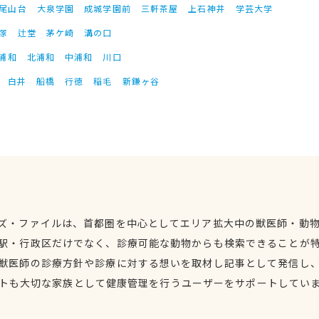
尾山台
大泉学園
成城学園前
三軒茶屋
上石神井
学芸大学
塚
辻堂
茅ケ崎
溝の口
浦和
北浦和
中浦和
川口
白井
船橋
行徳
稲毛
新鎌ヶ谷
ズ・ファイルは、首都圏を中心としてエリア拡大中の獣医師・動
駅・行政区だけでなく、診療可能な動物からも検索できることが
獣医師の診療方針や診療に対する想いを取材し記事として発信し
トも大切な家族として健康管理を行うユーザーをサポートしてい