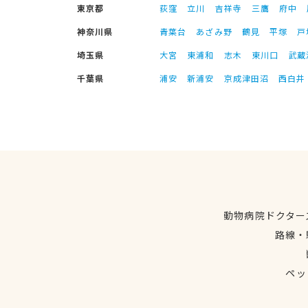
東京都
荻窪
立川
吉祥寺
三鷹
府中
神奈川県
青葉台
あざみ野
鶴見
平塚
戸
埼玉県
大宮
東浦和
志木
東川口
武蔵
千葉県
浦安
新浦安
京成津田沼
西白井
動物病院ドクター
路線・
ペッ