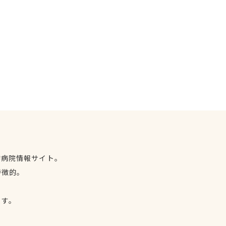
物病院情報サイト。
特徴的。
、
ます。