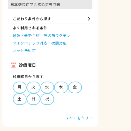
日本感染症学会感染症専門医
こだわり条件から探す
よく利用される条件
避妊・去勢手術
狂犬病ワクチン
マイクロチップ対応
夜間対応
ネット予約可
診療曜日
診療曜日から探す
月
火
水
木
金
土
日
祝
すべてをクリア