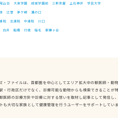
尾山台
大泉学園
成城学園前
三軒茶屋
上石神井
学芸大学
塚
辻堂
茅ケ崎
溝の口
浦和
北浦和
中浦和
川口
白井
船橋
行徳
稲毛
新鎌ヶ谷
ズ・ファイルは、首都圏を中心としてエリア拡大中の獣医師・動
駅・行政区だけでなく、診療可能な動物からも検索できることが
獣医師の診療方針や診療に対する想いを取材し記事として発信し
トも大切な家族として健康管理を行うユーザーをサポートしてい