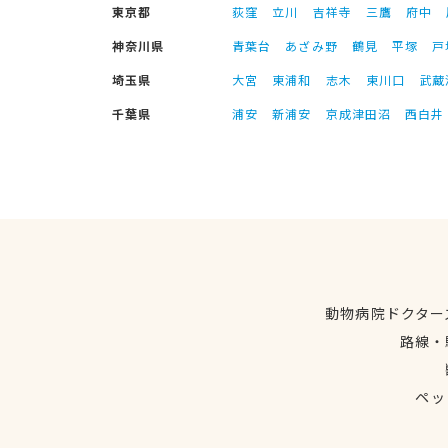
東京都
荻窪
立川
吉祥寺
三鷹
府中
神奈川県
青葉台
あざみ野
鶴見
平塚
戸
埼玉県
大宮
東浦和
志木
東川口
武蔵
千葉県
浦安
新浦安
京成津田沼
西白井
動物病院ドクター
路線・
ペッ