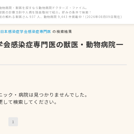
動物病院・獣医を探すなら動物病院ドクターズ・ファイル。
獣医の診療方針や人柄を独自取材で紹介。好みの条件で検索！
街の頼れる獣医さん 937 人、動物病院 9,443 件掲載中！(2026年08月09日現在)
日本感染症学会感染症専門医
の検索結果
症学会感染症専門医の獣医・動物病院一
ニック・病院は見つかりませんでした。
更して検索してください。
1