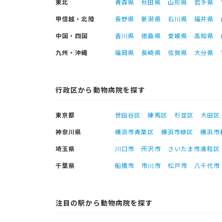
東北
青森県
秋田県
山形県
岩手県
甲信越・北陸
長野県
新潟県
石川県
福井県
中国・四国
香川県
徳島県
愛媛県
高知県
九州・沖縄
福岡県
長崎県
佐賀県
大分県
行政区から動物病院を探す
東京都
世田谷区
練馬区
杉並区
大田区
神奈川県
横浜市青葉区
横浜市緑区
横浜市
埼玉県
川口市
所沢市
さいたま市浦和区
千葉県
船橋市
市川市
松戸市
八千代市
注目の駅から動物病院を探す