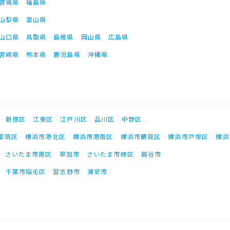
宮城県
福島県
山梨県
富山県
山口県
鳥取県
島根県
岡山県
広島県
宮崎県
熊本県
鹿児島県
沖縄県
新宿区
江東区
江戸川区
品川区
中野区
都筑区
横浜市港北区
横浜市港南区
横浜市鶴見区
横浜市戸塚区
横浜
さいたま市南区
草加市
さいたま市緑区
越谷市
千葉市稲毛区
習志野市
浦安市