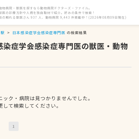
動物病院・獣医を探すなら動物病院ドクターズ・ファイル。
獣医の診療方針や人柄を独自取材で紹介。好みの条件で検索！
街の頼れる獣医さん 937 人、動物病院 9,443 件掲載中！(2026年08月09日現在)
京駅
日本感染症学会感染症専門医
の検索結果
本感染症学会感染症専門医の獣医・動物
ニック・病院は見つかりませんでした。
更して検索してください。
1