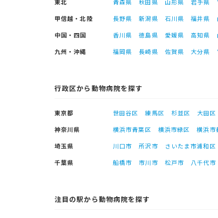
東北
青森県
秋田県
山形県
岩手県
甲信越・北陸
長野県
新潟県
石川県
福井県
中国・四国
香川県
徳島県
愛媛県
高知県
九州・沖縄
福岡県
長崎県
佐賀県
大分県
行政区から動物病院を探す
東京都
世田谷区
練馬区
杉並区
大田区
神奈川県
横浜市青葉区
横浜市緑区
横浜市
埼玉県
川口市
所沢市
さいたま市浦和区
千葉県
船橋市
市川市
松戸市
八千代市
注目の駅から動物病院を探す