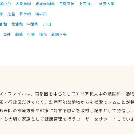
尾山台
大泉学園
成城学園前
三軒茶屋
上石神井
学芸大学
塚
辻堂
茅ケ崎
溝の口
浦和
北浦和
中浦和
川口
白井
船橋
行徳
稲毛
新鎌ヶ谷
ズ・ファイルは、首都圏を中心としてエリア拡大中の獣医師・動
駅・行政区だけでなく、診療可能な動物からも検索できることが
獣医師の診療方針や診療に対する想いを取材し記事として発信し
トも大切な家族として健康管理を行うユーザーをサポートしてい