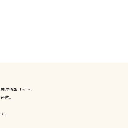
物病院情報サイト。
特徴的。
、
ます。