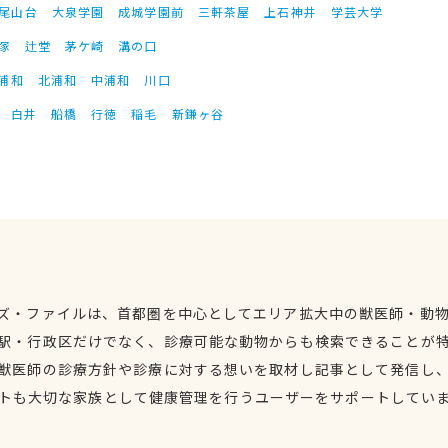
尾山台
大泉学園
成城学園前
三軒茶屋
上石神井
学芸大学
塚
辻堂
茅ケ崎
溝の口
浦和
北浦和
中浦和
川口
白井
船橋
行徳
稲毛
新鎌ヶ谷
ズ・ファイルは、首都圏を中心としてエリア拡大中の獣医師・動
駅・行政区だけでなく、診療可能な動物からも検索できることが
獣医師の診療方針や診療に対する想いを取材し記事として発信し
トも大切な家族として健康管理を行うユーザーをサポートしてい