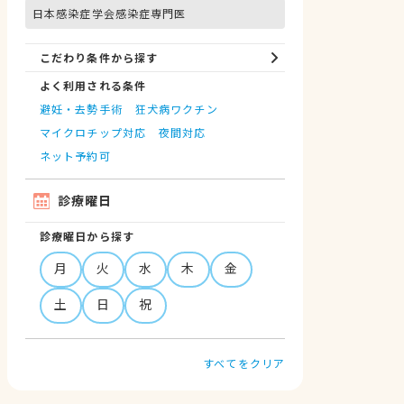
日本感染症学会感染症専門医
こだわり条件から探す
よく利用される条件
避妊・去勢手術
狂犬病ワクチン
マイクロチップ対応
夜間対応
ネット予約可
診療曜日
診療曜日から探す
月
火
水
木
金
土
日
祝
すべてをクリア