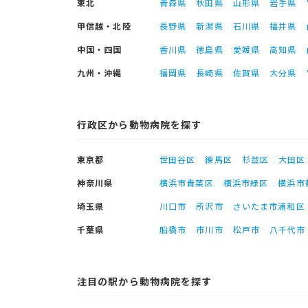
東北
青森県
秋田県
山形県
岩手県
甲信越・北陸
長野県
新潟県
石川県
福井県
中国・四国
香川県
徳島県
愛媛県
高知県
九州・沖縄
福岡県
長崎県
佐賀県
大分県
行政区から動物病院を探す
東京都
世田谷区
練馬区
杉並区
大田区
神奈川県
横浜市青葉区
横浜市緑区
横浜市
埼玉県
川口市
所沢市
さいたま市浦和区
千葉県
船橋市
市川市
松戸市
八千代市
注目の駅から動物病院を探す