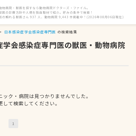
動物病院・獣医を探すなら動物病院ドクターズ・ファイル。
獣医の診療方針や人柄を独自取材で紹介。好みの条件で検索！
街の頼れる獣医さん 937 人、動物病院 9,443 件掲載中！(2026年08月06日現在)
日本感染症学会感染症専門医
の検索結果
染症学会感染症専門医の獣医・動物病院
ニック・病院は見つかりませんでした。
更して検索してください。
1