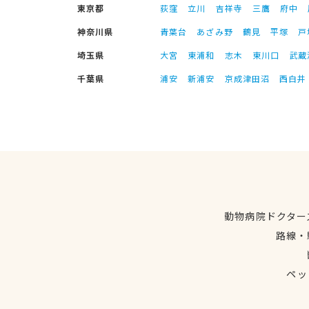
東京都
荻窪
立川
吉祥寺
三鷹
府中
神奈川県
青葉台
あざみ野
鶴見
平塚
戸
埼玉県
大宮
東浦和
志木
東川口
武蔵
千葉県
浦安
新浦安
京成津田沼
西白井
動物病院ドクター
路線・
ペッ