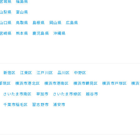
宮城県
福島県
山梨県
富山県
山口県
鳥取県
島根県
岡山県
広島県
宮崎県
熊本県
鹿児島県
沖縄県
新宿区
江東区
江戸川区
品川区
中野区
都筑区
横浜市港北区
横浜市港南区
横浜市鶴見区
横浜市戸塚区
横浜
さいたま市南区
草加市
さいたま市緑区
越谷市
千葉市稲毛区
習志野市
浦安市