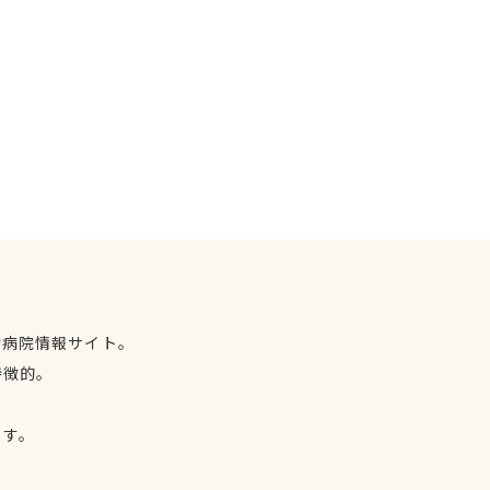
物病院情報サイト。
特徴的。
、
ます。