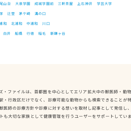
尾山台
大泉学園
成城学園前
三軒茶屋
上石神井
学芸大学
塚
辻堂
茅ケ崎
溝の口
浦和
北浦和
中浦和
川口
白井
船橋
行徳
稲毛
新鎌ヶ谷
ズ・ファイルは、首都圏を中心としてエリア拡大中の獣医師・動
駅・行政区だけでなく、診療可能な動物からも検索できることが
獣医師の診療方針や診療に対する想いを取材し記事として発信し
トも大切な家族として健康管理を行うユーザーをサポートしてい