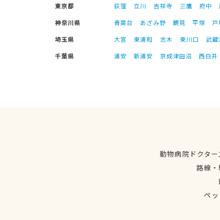
東京都
荻窪
立川
吉祥寺
三鷹
府中
神奈川県
青葉台
あざみ野
鶴見
平塚
戸
埼玉県
大宮
東浦和
志木
東川口
武蔵
千葉県
浦安
新浦安
京成津田沼
西白井
動物病院ドクター
路線・
ペッ