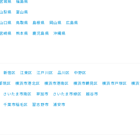
宮城県
福島県
山梨県
富山県
山口県
鳥取県
島根県
岡山県
広島県
宮崎県
熊本県
鹿児島県
沖縄県
新宿区
江東区
江戸川区
品川区
中野区
都筑区
横浜市港北区
横浜市港南区
横浜市鶴見区
横浜市戸塚区
横浜
さいたま市南区
草加市
さいたま市緑区
越谷市
千葉市稲毛区
習志野市
浦安市