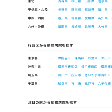
東北
青森県
秋田県
山形県
岩手県
甲信越・北陸
長野県
新潟県
石川県
福井県
中国・四国
香川県
徳島県
愛媛県
高知県
九州・沖縄
福岡県
長崎県
佐賀県
大分県
行政区から動物病院を探す
東京都
世田谷区
練馬区
杉並区
大田区
神奈川県
横浜市青葉区
横浜市緑区
横浜市
埼玉県
川口市
所沢市
さいたま市浦和区
千葉県
船橋市
市川市
松戸市
八千代市
注目の駅から動物病院を探す