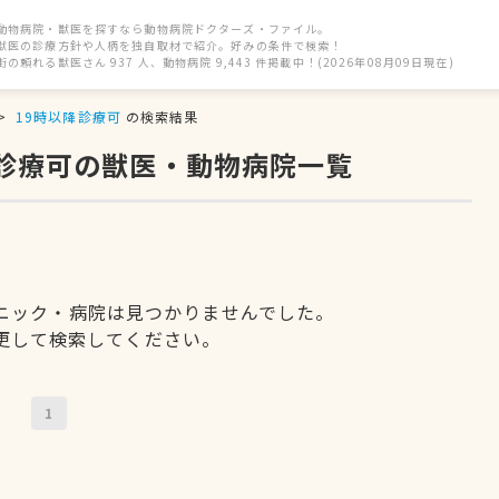
動物病院・獣医を探すなら動物病院ドクターズ・ファイル。
獣医の診療方針や人柄を独自取材で紹介。好みの条件で検索！
街の頼れる獣医さん 937 人、動物病院 9,443 件掲載中！(2026年08月09日現在)
19時以降診療可
の検索結果
降診療可の獣医・動物病院一覧
ニック・病院は見つかりませんでした。
更して検索してください。
1