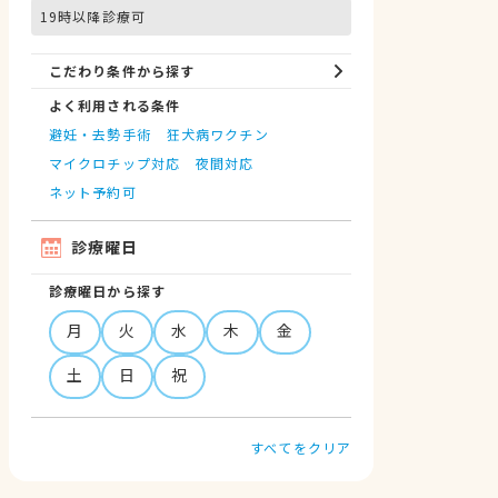
19時以降診療可
こだわり条件から探す
よく利用される条件
避妊・去勢手術
狂犬病ワクチン
マイクロチップ対応
夜間対応
ネット予約可
診療曜日
診療曜日から探す
月
火
水
木
金
土
日
祝
すべてをクリア