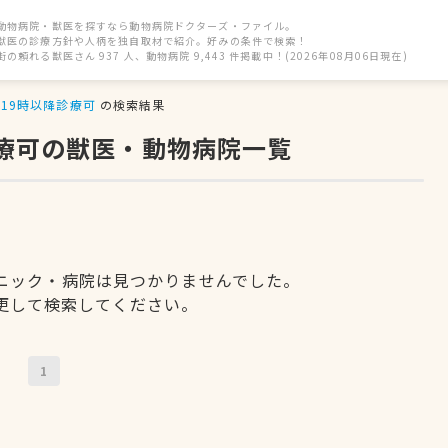
動物病院・獣医を探すなら動物病院ドクターズ・ファイル。
獣医の診療方針や人柄を独自取材で紹介。好みの条件で検索！
街の頼れる獣医さん 937 人、動物病院 9,443 件掲載中！(2026年08月06日現在)
19時以降診療可
の検索結果
診療可の獣医・動物病院一覧
ニック・病院は見つかりませんでした。
更して検索してください。
1