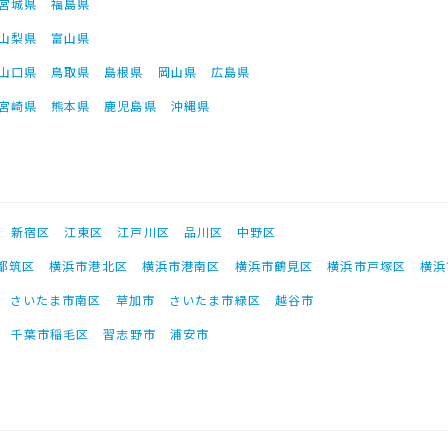
宮城県
福島県
山梨県
富山県
山口県
鳥取県
島根県
岡山県
広島県
宮崎県
熊本県
鹿児島県
沖縄県
新宿区
江東区
江戸川区
品川区
中野区
都筑区
横浜市港北区
横浜市港南区
横浜市鶴見区
横浜市戸塚区
横浜
さいたま市南区
草加市
さいたま市緑区
越谷市
千葉市稲毛区
習志野市
浦安市