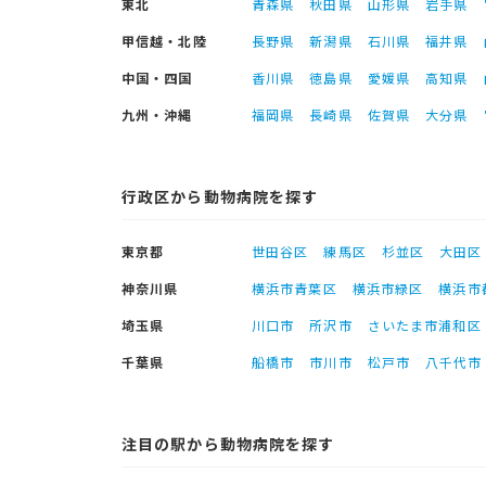
東北
青森県
秋田県
山形県
岩手県
甲信越・北陸
長野県
新潟県
石川県
福井県
中国・四国
香川県
徳島県
愛媛県
高知県
九州・沖縄
福岡県
長崎県
佐賀県
大分県
行政区から動物病院を探す
東京都
世田谷区
練馬区
杉並区
大田区
神奈川県
横浜市青葉区
横浜市緑区
横浜市
埼玉県
川口市
所沢市
さいたま市浦和区
千葉県
船橋市
市川市
松戸市
八千代市
注目の駅から動物病院を探す