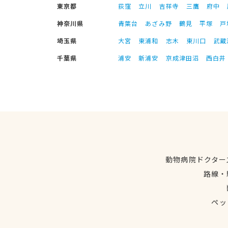
東京都
荻窪
立川
吉祥寺
三鷹
府中
神奈川県
青葉台
あざみ野
鶴見
平塚
戸
埼玉県
大宮
東浦和
志木
東川口
武蔵
千葉県
浦安
新浦安
京成津田沼
西白井
動物病院ドクター
路線・
ペッ