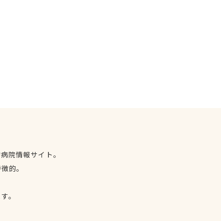
物病院情報サイト。
特徴的。
、
ます。