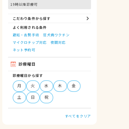
19時以降診療可
こだわり条件から探す
よく利用される条件
避妊・去勢手術
狂犬病ワクチン
マイクロチップ対応
夜間対応
ネット予約可
診療曜日
診療曜日から探す
月
火
水
木
金
土
日
祝
すべてをクリア