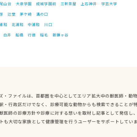
尾山台
大泉学園
成城学園前
三軒茶屋
上石神井
学芸大学
塚
辻堂
茅ケ崎
溝の口
浦和
北浦和
中浦和
川口
白井
船橋
行徳
稲毛
新鎌ヶ谷
ズ・ファイルは、首都圏を中心としてエリア拡大中の獣医師・動
駅・行政区だけでなく、診療可能な動物からも検索できることが
獣医師の診療方針や診療に対する想いを取材し記事として発信し
トも大切な家族として健康管理を行うユーザーをサポートしてい