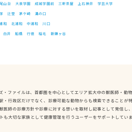
尾山台
大泉学園
成城学園前
三軒茶屋
上石神井
学芸大学
塚
辻堂
茅ケ崎
溝の口
浦和
北浦和
中浦和
川口
白井
船橋
行徳
稲毛
新鎌ヶ谷
ズ・ファイルは、首都圏を中心としてエリア拡大中の獣医師・動
駅・行政区だけでなく、診療可能な動物からも検索できることが
獣医師の診療方針や診療に対する想いを取材し記事として発信し
トも大切な家族として健康管理を行うユーザーをサポートしてい