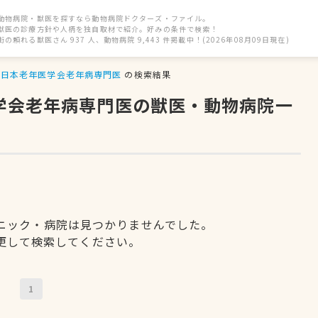
動物病院・獣医を探すなら動物病院ドクターズ・ファイル。
獣医の診療方針や人柄を独自取材で紹介。好みの条件で検索！
街の頼れる獣医さん 937 人、動物病院 9,443 件掲載中！(2026年08月09日現在)
日本老年医学会老年病専門医
の検索結果
医学会老年病専門医の獣医・動物病院一
ニック・病院は見つかりませんでした。
更して検索してください。
1