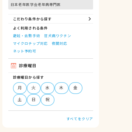
日本老年医学会老年病専門医
こだわり条件から探す
よく利用される条件
避妊・去勢手術
狂犬病ワクチン
マイクロチップ対応
夜間対応
ネット予約可
診療曜日
診療曜日から探す
月
火
水
木
金
土
日
祝
すべてをクリア