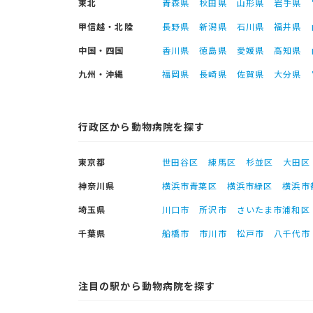
東北
青森県
秋田県
山形県
岩手県
甲信越・北陸
長野県
新潟県
石川県
福井県
中国・四国
香川県
徳島県
愛媛県
高知県
九州・沖縄
福岡県
長崎県
佐賀県
大分県
行政区から動物病院を探す
東京都
世田谷区
練馬区
杉並区
大田区
神奈川県
横浜市青葉区
横浜市緑区
横浜市
埼玉県
川口市
所沢市
さいたま市浦和区
千葉県
船橋市
市川市
松戸市
八千代市
注目の駅から動物病院を探す