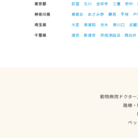
東京都
荻窪
立川
吉祥寺
三鷹
府中
神奈川県
青葉台
あざみ野
鶴見
平塚
戸
埼玉県
大宮
東浦和
志木
東川口
武蔵
千葉県
浦安
新浦安
京成津田沼
西白井
動物病院ドクター
路線・
ペッ