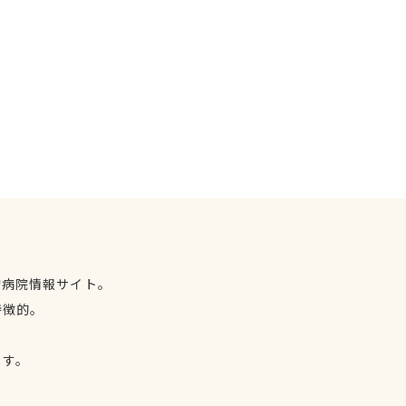
物病院情報サイト。
特徴的。
、
ます。