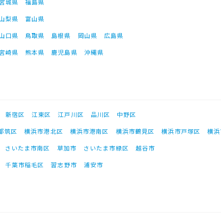
宮城県
福島県
山梨県
富山県
山口県
鳥取県
島根県
岡山県
広島県
宮崎県
熊本県
鹿児島県
沖縄県
新宿区
江東区
江戸川区
品川区
中野区
都筑区
横浜市港北区
横浜市港南区
横浜市鶴見区
横浜市戸塚区
横浜
さいたま市南区
草加市
さいたま市緑区
越谷市
千葉市稲毛区
習志野市
浦安市