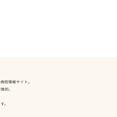
物病院情報サイト。
特徴的。
、
ます。