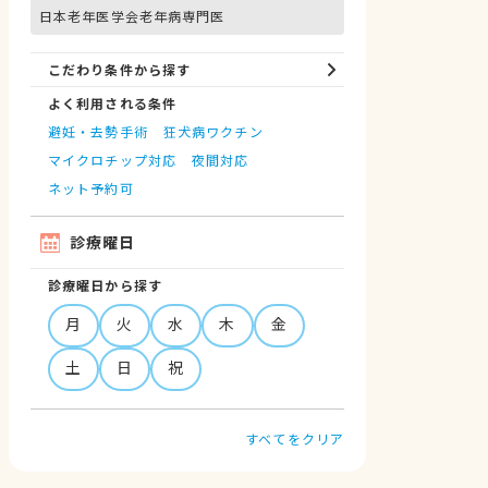
日本老年医学会老年病専門医
こだわり条件から探す
よく利用される条件
避妊・去勢手術
狂犬病ワクチン
マイクロチップ対応
夜間対応
ネット予約可
診療曜日
診療曜日から探す
月
火
水
木
金
土
日
祝
すべてをクリア