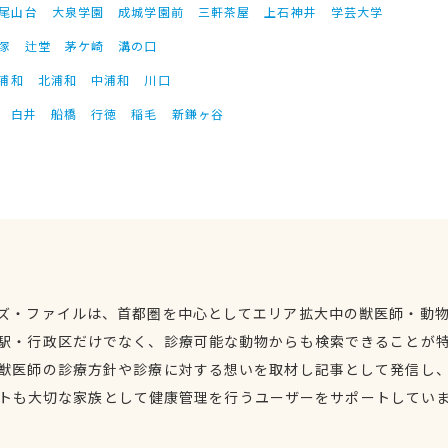
尾山台
大泉学園
成城学園前
三軒茶屋
上石神井
学芸大学
塚
辻堂
茅ケ崎
溝の口
浦和
北浦和
中浦和
川口
白井
船橋
行徳
稲毛
新鎌ヶ谷
ズ・ファイルは、首都圏を中心としてエリア拡大中の獣医師・動
駅・行政区だけでなく、診療可能な動物からも検索できることが
獣医師の診療方針や診療に対する想いを取材し記事として発信し
トも大切な家族として健康管理を行うユーザーをサポートしてい