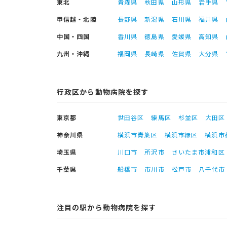
東北
青森県
秋田県
山形県
岩手県
甲信越・北陸
長野県
新潟県
石川県
福井県
中国・四国
香川県
徳島県
愛媛県
高知県
九州・沖縄
福岡県
長崎県
佐賀県
大分県
行政区から動物病院を探す
東京都
世田谷区
練馬区
杉並区
大田区
神奈川県
横浜市青葉区
横浜市緑区
横浜市
埼玉県
川口市
所沢市
さいたま市浦和区
千葉県
船橋市
市川市
松戸市
八千代市
注目の駅から動物病院を探す