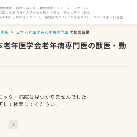
動物病院・獣医を探すなら動物病院ドクターズ・ファイル。
獣医の診療方針や人柄を独自取材で紹介。好みの条件で検索！
街の頼れる獣医さん 937 人、動物病院 9,443 件掲載中！(2026年08月07日現在)
遊園駅
日本老年医学会老年病専門医
の検索結果
日本老年医学会老年病専門医の獣医・動
ニック・病院は見つかりませんでした。
更して検索してください。
1