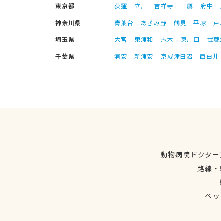
東京都
荻窪
立川
吉祥寺
三鷹
府中
神奈川県
青葉台
あざみ野
鶴見
平塚
戸
埼玉県
大宮
東浦和
志木
東川口
武蔵
千葉県
浦安
新浦安
京成津田沼
西白井
動物病院ドクター
路線・
ペッ