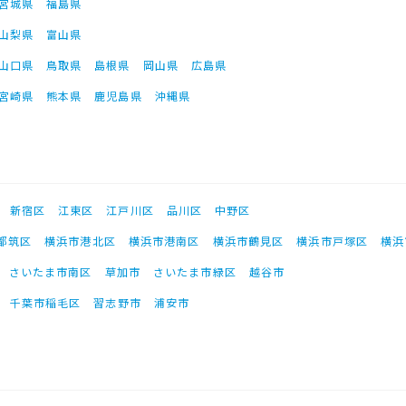
宮城県
福島県
山梨県
富山県
山口県
鳥取県
島根県
岡山県
広島県
宮崎県
熊本県
鹿児島県
沖縄県
新宿区
江東区
江戸川区
品川区
中野区
都筑区
横浜市港北区
横浜市港南区
横浜市鶴見区
横浜市戸塚区
横浜
さいたま市南区
草加市
さいたま市緑区
越谷市
千葉市稲毛区
習志野市
浦安市