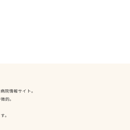
物病院情報サイト。
特徴的。
、
ます。