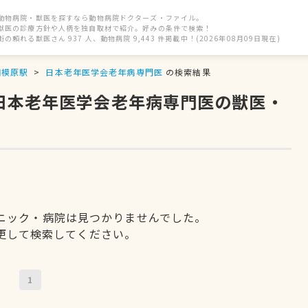
動物病院・獣医を探すなら動物病院ドクターズ・ファイル。
獣医の診療方針や人柄を独自取材で紹介。好みの条件で検索！
街の頼れる獣医さん 937 人、動物病院 9,443 件掲載中！(2026年08月09日現在)
相模原駅
日本老年医学会老年病専門医
の検索結果
、日本老年医学会老年病専門医の獣医・
ニック・病院は見つかりませんでした。
更して検索してください。
1