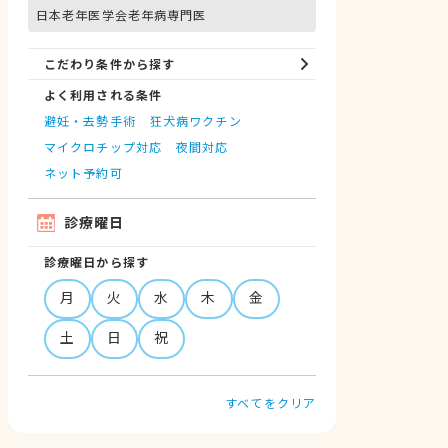
日本老年医学会老年病専門医
こだわり条件から探す
よく利用される条件
避妊・去勢手術
狂犬病ワクチン
マイクロチップ対応
夜間対応
ネット予約可
診療曜日
診療曜日から探す
月
火
水
木
金
土
日
祝
すべてをクリア