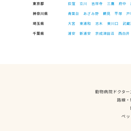
東京都
荻窪
立川
吉祥寺
三鷹
府中
神奈川県
青葉台
あざみ野
鶴見
平塚
戸
埼玉県
大宮
東浦和
志木
東川口
武蔵
千葉県
浦安
新浦安
京成津田沼
西白井
動物病院ドクター
路線・
ペッ