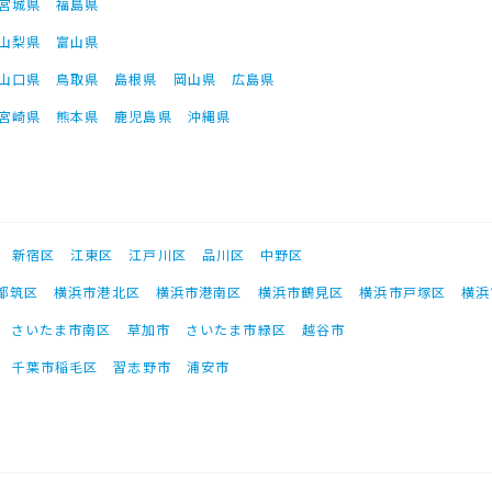
宮城県
福島県
山梨県
富山県
山口県
鳥取県
島根県
岡山県
広島県
宮崎県
熊本県
鹿児島県
沖縄県
新宿区
江東区
江戸川区
品川区
中野区
都筑区
横浜市港北区
横浜市港南区
横浜市鶴見区
横浜市戸塚区
横浜
さいたま市南区
草加市
さいたま市緑区
越谷市
千葉市稲毛区
習志野市
浦安市