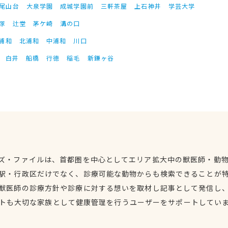
尾山台
大泉学園
成城学園前
三軒茶屋
上石神井
学芸大学
塚
辻堂
茅ケ崎
溝の口
浦和
北浦和
中浦和
川口
白井
船橋
行徳
稲毛
新鎌ヶ谷
ズ・ファイルは、首都圏を中心としてエリア拡大中の獣医師・動
駅・行政区だけでなく、診療可能な動物からも検索できることが
獣医師の診療方針や診療に対する想いを取材し記事として発信し
トも大切な家族として健康管理を行うユーザーをサポートしてい