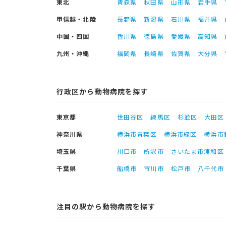
東北
青森県
秋田県
山形県
岩手県
甲信越・北陸
長野県
新潟県
石川県
福井県
中国・四国
香川県
徳島県
愛媛県
高知県
九州・沖縄
福岡県
長崎県
佐賀県
大分県
行政区から動物病院を探す
東京都
世田谷区
練馬区
杉並区
大田区
神奈川県
横浜市青葉区
横浜市緑区
横浜市
埼玉県
川口市
所沢市
さいたま市浦和区
千葉県
船橋市
市川市
松戸市
八千代市
注目の駅から動物病院を探す