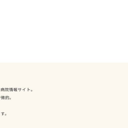
物病院情報サイト。
特徴的。
、
ます。