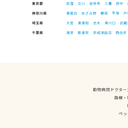
東京都
荻窪
立川
吉祥寺
三鷹
府中
神奈川県
青葉台
あざみ野
鶴見
平塚
戸
埼玉県
大宮
東浦和
志木
東川口
武蔵
千葉県
浦安
新浦安
京成津田沼
西白井
動物病院ドクター
路線・
ペッ