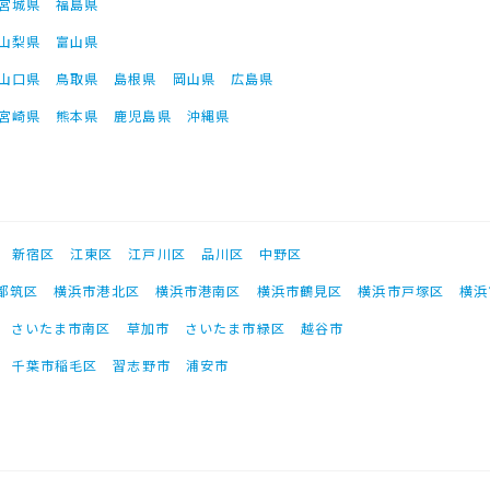
宮城県
福島県
山梨県
富山県
山口県
鳥取県
島根県
岡山県
広島県
宮崎県
熊本県
鹿児島県
沖縄県
新宿区
江東区
江戸川区
品川区
中野区
都筑区
横浜市港北区
横浜市港南区
横浜市鶴見区
横浜市戸塚区
横浜
さいたま市南区
草加市
さいたま市緑区
越谷市
千葉市稲毛区
習志野市
浦安市