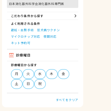
日本消化器外科学会消化器外科専門医
こだわり条件から探す
よく利用される条件
避妊・去勢手術
狂犬病ワクチン
マイクロチップ対応
夜間対応
ネット予約可
診療曜日
診療曜日から探す
月
火
水
木
金
土
日
祝
すべてをクリア