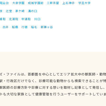
尾山台
大泉学園
成城学園前
三軒茶屋
上石神井
学芸大学
塚
辻堂
茅ケ崎
溝の口
浦和
北浦和
中浦和
川口
白井
船橋
行徳
稲毛
新鎌ヶ谷
ズ・ファイルは、首都圏を中心としてエリア拡大中の獣医師・動
駅・行政区だけでなく、診療可能な動物からも検索できることが
獣医師の診療方針や診療に対する想いを取材し記事として発信し
トも大切な家族として健康管理を行うユーザーをサポートしてい