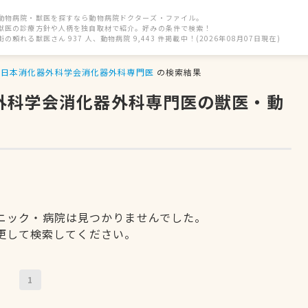
動物病院・獣医を探すなら動物病院ドクターズ・ファイル。
獣医の診療方針や人柄を独自取材で紹介。好みの条件で検索！
街の頼れる獣医さん 937 人、動物病院 9,443 件掲載中！(2026年08月07日現在)
日本消化器外科学会消化器外科専門医
の検索結果
器外科学会消化器外科専門医の獣医・動
ニック・病院は見つかりませんでした。
更して検索してください。
1