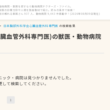
動物病院・獣医を探すなら動物病院ドクターズ・ファイル。
獣医の診療方針や人柄を独自取材で紹介。好みの条件で検索！
街の頼れる獣医さん 937 人、動物病院 9,443 件掲載中！(2026年08月09日現在)
日本胸部外科学会心臓血管外科専門医
の検索結果
心臓血管外科専門医)の獣医・動物病院
ニック・病院は見つかりませんでした。
更して検索してください。
1