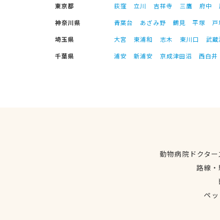
東京都
荻窪
立川
吉祥寺
三鷹
府中
神奈川県
青葉台
あざみ野
鶴見
平塚
戸
埼玉県
大宮
東浦和
志木
東川口
武蔵
千葉県
浦安
新浦安
京成津田沼
西白井
動物病院ドクター
路線・
ペッ