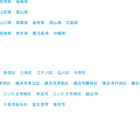
宮城県
福島県
山梨県
富山県
山口県
鳥取県
島根県
岡山県
広島県
宮崎県
熊本県
鹿児島県
沖縄県
新宿区
江東区
江戸川区
品川区
中野区
都筑区
横浜市港北区
横浜市港南区
横浜市鶴見区
横浜市戸塚区
横浜
さいたま市南区
草加市
さいたま市緑区
越谷市
千葉市稲毛区
習志野市
浦安市