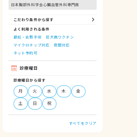
日本胸部外科学会心臓血管外科専門医
こだわり条件から探す
よく利用される条件
避妊・去勢手術
狂犬病ワクチン
マイクロチップ対応
夜間対応
ネット予約可
診療曜日
診療曜日から探す
月
火
水
木
金
土
日
祝
すべてをクリア