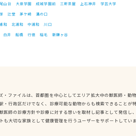
尾山台
大泉学園
成城学園前
三軒茶屋
上石神井
学芸大学
塚
辻堂
茅ケ崎
溝の口
浦和
北浦和
中浦和
川口
白井
船橋
行徳
稲毛
新鎌ヶ谷
ズ・ファイルは、首都圏を中心としてエリア拡大中の獣医師・動
駅・行政区だけでなく、診療可能な動物からも検索できることが
獣医師の診療方針や診療に対する想いを取材し記事として発信し
トも大切な家族として健康管理を行うユーザーをサポートしてい