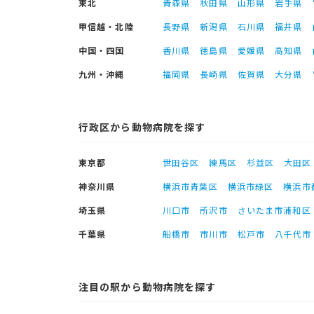
東北
青森県
秋田県
山形県
岩手県
甲信越・北陸
長野県
新潟県
石川県
福井県
中国・四国
香川県
徳島県
愛媛県
高知県
九州・沖縄
福岡県
長崎県
佐賀県
大分県
行政区から動物病院を探す
東京都
世田谷区
練馬区
杉並区
大田区
神奈川県
横浜市青葉区
横浜市緑区
横浜市
埼玉県
川口市
所沢市
さいたま市浦和区
千葉県
船橋市
市川市
松戸市
八千代市
注目の駅から動物病院を探す