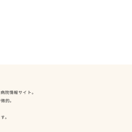
物病院情報サイト。
特徴的。
、
ます。