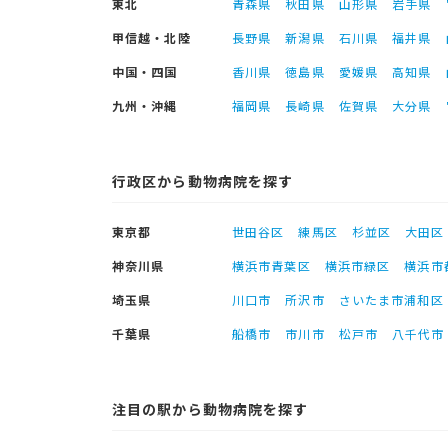
東北
青森県
秋田県
山形県
岩手県
甲信越・北陸
長野県
新潟県
石川県
福井県
中国・四国
香川県
徳島県
愛媛県
高知県
九州・沖縄
福岡県
長崎県
佐賀県
大分県
行政区から動物病院を探す
東京都
世田谷区
練馬区
杉並区
大田区
神奈川県
横浜市青葉区
横浜市緑区
横浜市
埼玉県
川口市
所沢市
さいたま市浦和区
千葉県
船橋市
市川市
松戸市
八千代市
注目の駅から動物病院を探す