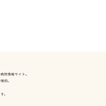
物病院情報サイト。
特徴的。
、
ます。