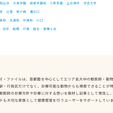
尾山台
大泉学園
成城学園前
三軒茶屋
上石神井
学芸大学
塚
辻堂
茅ケ崎
溝の口
浦和
北浦和
中浦和
川口
白井
船橋
行徳
稲毛
新鎌ヶ谷
ズ・ファイルは、首都圏を中心としてエリア拡大中の獣医師・動
駅・行政区だけでなく、診療可能な動物からも検索できることが
獣医師の診療方針や診療に対する想いを取材し記事として発信し
トも大切な家族として健康管理を行うユーザーをサポートしてい