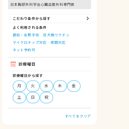
日本胸部外科学会心臓血管外科専門医
こだわり条件から探す
よく利用される条件
避妊・去勢手術
狂犬病ワクチン
マイクロチップ対応
夜間対応
ネット予約可
診療曜日
診療曜日から探す
月
火
水
木
金
土
日
祝
すべてをクリア