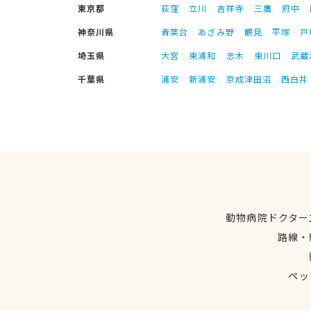
東京都
荻窪
立川
吉祥寺
三鷹
府中
神奈川県
青葉台
あざみ野
鶴見
平塚
戸
埼玉県
大宮
東浦和
志木
東川口
武蔵
千葉県
浦安
新浦安
京成津田沼
西白井
動物病院ドクター
路線・
ペッ