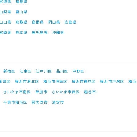
宮城県
福島県
山梨県
富山県
山口県
鳥取県
島根県
岡山県
広島県
宮崎県
熊本県
鹿児島県
沖縄県
新宿区
江東区
江戸川区
品川区
中野区
都筑区
横浜市港北区
横浜市港南区
横浜市鶴見区
横浜市戸塚区
横浜
さいたま市南区
草加市
さいたま市緑区
越谷市
千葉市稲毛区
習志野市
浦安市