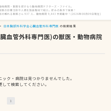
動物病院・獣医を探すなら動物病院ドクターズ・ファイル。
獣医の診療方針や人柄を独自取材で紹介。好みの条件で検索！
街の頼れる獣医さん 937 人、動物病院 9,443 件掲載中！(2026年08月09日現在)
日本胸部外科学会心臓血管外科専門医
の検索結果
心臓血管外科専門医)の獣医・動物病院
ニック・病院は見つかりませんでした。
更して検索してください。
1