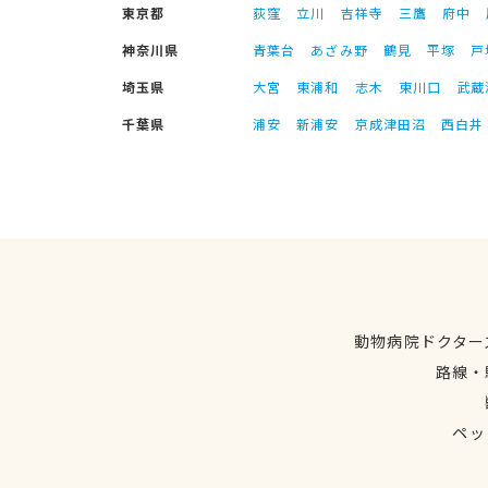
東京都
荻窪
立川
吉祥寺
三鷹
府中
神奈川県
青葉台
あざみ野
鶴見
平塚
戸
埼玉県
大宮
東浦和
志木
東川口
武蔵
千葉県
浦安
新浦安
京成津田沼
西白井
動物病院ドクター
路線・
ペッ