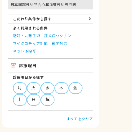
日本胸部外科学会心臓血管外科専門医
こだわり条件から探す
よく利用される条件
避妊・去勢手術
狂犬病ワクチン
マイクロチップ対応
夜間対応
ネット予約可
診療曜日
診療曜日から探す
月
火
水
木
金
土
日
祝
すべてをクリア