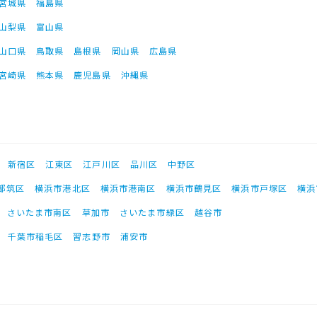
宮城県
福島県
山梨県
富山県
山口県
鳥取県
島根県
岡山県
広島県
宮崎県
熊本県
鹿児島県
沖縄県
新宿区
江東区
江戸川区
品川区
中野区
都筑区
横浜市港北区
横浜市港南区
横浜市鶴見区
横浜市戸塚区
横浜
さいたま市南区
草加市
さいたま市緑区
越谷市
千葉市稲毛区
習志野市
浦安市