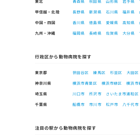
東北
青森県
秋田県
山形県
岩手県
甲信越・北陸
長野県
新潟県
石川県
福井県
中国・四国
香川県
徳島県
愛媛県
高知県
九州・沖縄
福岡県
長崎県
佐賀県
大分県
行政区から動物病院を探す
東京都
世田谷区
練馬区
杉並区
大田区
神奈川県
横浜市青葉区
横浜市緑区
横浜市
埼玉県
川口市
所沢市
さいたま市浦和区
千葉県
船橋市
市川市
松戸市
八千代市
注目の駅から動物病院を探す