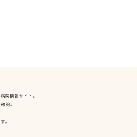
物病院情報サイト。
特徴的。
、
ます。