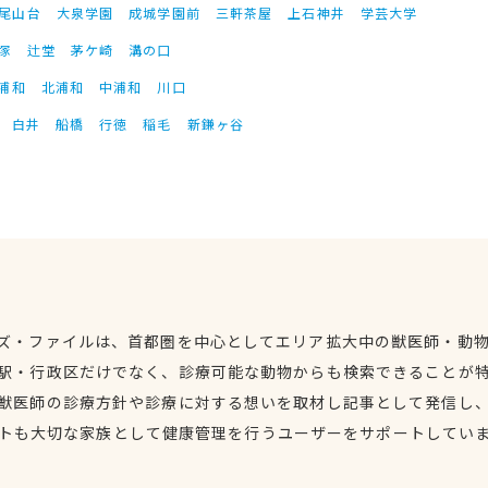
尾山台
大泉学園
成城学園前
三軒茶屋
上石神井
学芸大学
塚
辻堂
茅ケ崎
溝の口
浦和
北浦和
中浦和
川口
白井
船橋
行徳
稲毛
新鎌ヶ谷
ズ・ファイルは、首都圏を中心としてエリア拡大中の獣医師・動
駅・行政区だけでなく、診療可能な動物からも検索できることが
獣医師の診療方針や診療に対する想いを取材し記事として発信し
トも大切な家族として健康管理を行うユーザーをサポートしてい