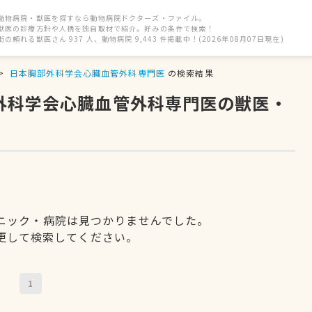
動物病院・獣医を探すなら動物病院ドクターズ・ファイル。
獣医の診療方針や人柄を独自取材で紹介。好みの条件で検索！
街の頼れる獣医さん 937 人、動物病院 9,443 件掲載中！(2026年08月07日現在)
日本胸部外科学会心臓血管外科専門医
の検索結果
部外科学会心臓血管外科専門医の獣医・
ニック・病院は見つかりませんでした。
更して検索してください。
1