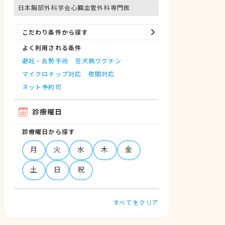
日本胸部外科学会心臓血管外科専門医
こだわり条件から探す
よく利用される条件
避妊・去勢手術
狂犬病ワクチン
マイクロチップ対応
夜間対応
ネット予約可
診療曜日
診療曜日から探す
月
火
水
木
金
土
日
祝
すべてをクリア