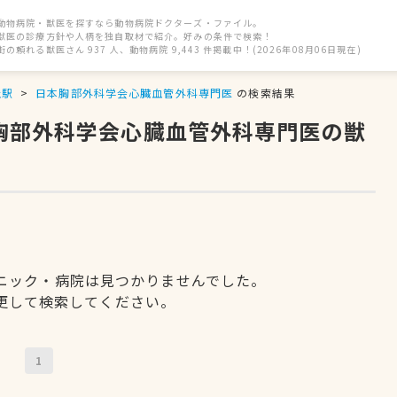
動物病院・獣医を探すなら動物病院ドクターズ・ファイル。
獣医の診療方針や人柄を独自取材で紹介。好みの条件で検索！
街の頼れる獣医さん 937 人、動物病院 9,443 件掲載中！(2026年08月06日現在)
丘駅
日本胸部外科学会心臓血管外科専門医
の検索結果
本胸部外科学会心臓血管外科専門医の獣
ニック・病院は見つかりませんでした。
更して検索してください。
1