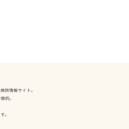
物病院情報サイト。
特徴的。
、
ます。