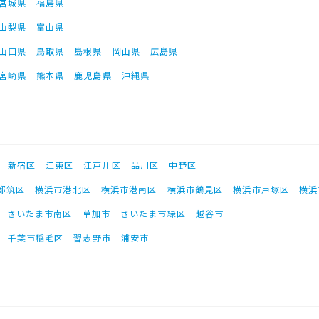
宮城県
福島県
山梨県
富山県
山口県
鳥取県
島根県
岡山県
広島県
宮崎県
熊本県
鹿児島県
沖縄県
新宿区
江東区
江戸川区
品川区
中野区
都筑区
横浜市港北区
横浜市港南区
横浜市鶴見区
横浜市戸塚区
横浜
さいたま市南区
草加市
さいたま市緑区
越谷市
千葉市稲毛区
習志野市
浦安市