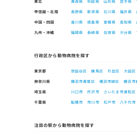
東北
青森県
秋田県
山形県
岩手県
甲信越・北陸
長野県
新潟県
石川県
福井県
中国・四国
香川県
徳島県
愛媛県
高知県
九州・沖縄
福岡県
長崎県
佐賀県
大分県
行政区から動物病院を探す
東京都
世田谷区
練馬区
杉並区
大田区
神奈川県
横浜市青葉区
横浜市緑区
横浜市
埼玉県
川口市
所沢市
さいたま市浦和区
千葉県
船橋市
市川市
松戸市
八千代市
注目の駅から動物病院を探す