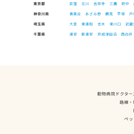
東京都
荻窪
立川
吉祥寺
三鷹
府中
神奈川県
青葉台
あざみ野
鶴見
平塚
戸
埼玉県
大宮
東浦和
志木
東川口
武蔵
千葉県
浦安
新浦安
京成津田沼
西白井
動物病院ドクター
路線・
ペッ