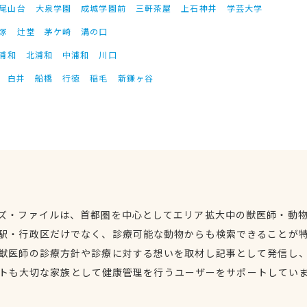
尾山台
大泉学園
成城学園前
三軒茶屋
上石神井
学芸大学
塚
辻堂
茅ケ崎
溝の口
浦和
北浦和
中浦和
川口
白井
船橋
行徳
稲毛
新鎌ヶ谷
ズ・ファイルは、首都圏を中心としてエリア拡大中の獣医師・動
駅・行政区だけでなく、診療可能な動物からも検索できることが
獣医師の診療方針や診療に対する想いを取材し記事として発信し
トも大切な家族として健康管理を行うユーザーをサポートしてい