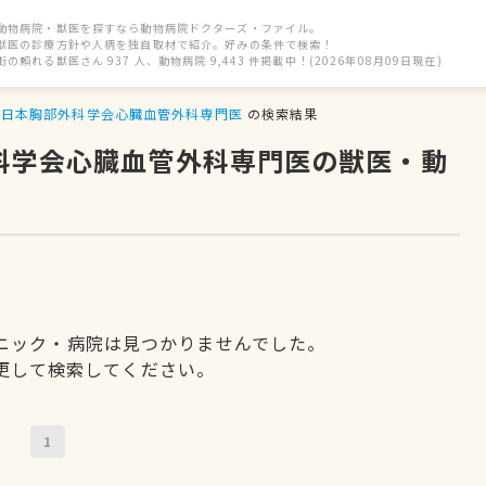
動物病院・獣医を探すなら動物病院ドクターズ・ファイル。
獣医の診療方針や人柄を独自取材で紹介。好みの条件で検索！
街の頼れる獣医さん 937 人、動物病院 9,443 件掲載中！(2026年08月09日現在)
日本胸部外科学会心臓血管外科専門医
の検索結果
外科学会心臓血管外科専門医の獣医・動
ニック・病院は見つかりませんでした。
更して検索してください。
1