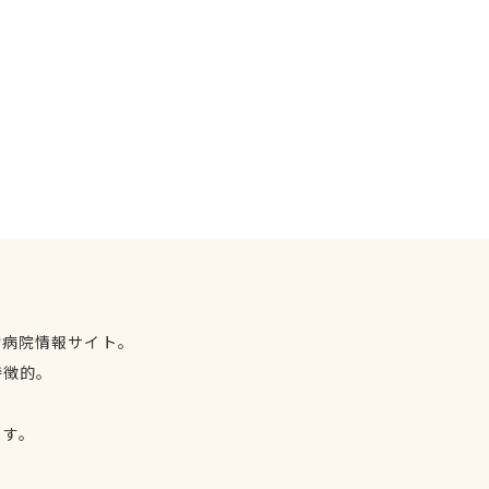
物病院情報サイト。
特徴的。
、
ます。