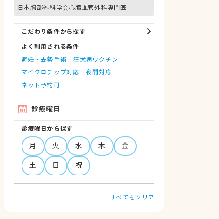
日本胸部外科学会心臓血管外科専門医
こだわり条件から探す
よく利用される条件
避妊・去勢手術
狂犬病ワクチン
マイクロチップ対応
夜間対応
ネット予約可
診療曜日
診療曜日から探す
月
火
水
木
金
土
日
祝
すべてをクリア