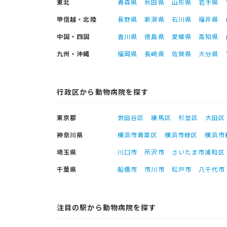
東北
青森県
秋田県
山形県
岩手県
甲信越・北陸
長野県
新潟県
石川県
福井県
中国・四国
香川県
徳島県
愛媛県
高知県
九州・沖縄
福岡県
長崎県
佐賀県
大分県
行政区から動物病院を探す
東京都
世田谷区
練馬区
杉並区
大田区
神奈川県
横浜市青葉区
横浜市緑区
横浜市
埼玉県
川口市
所沢市
さいたま市浦和区
千葉県
船橋市
市川市
松戸市
八千代市
注目の駅から動物病院を探す