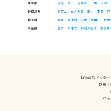
東京都
荻窪
立川
吉祥寺
三鷹
府中
神奈川県
青葉台
あざみ野
鶴見
平塚
戸
埼玉県
大宮
東浦和
志木
東川口
武蔵
千葉県
浦安
新浦安
京成津田沼
西白井
動物病院ドクター
路線・
ペッ