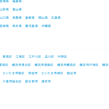
宮城県
福島県
山梨県
富山県
山口県
鳥取県
島根県
岡山県
広島県
宮崎県
熊本県
鹿児島県
沖縄県
新宿区
江東区
江戸川区
品川区
中野区
都筑区
横浜市港北区
横浜市港南区
横浜市鶴見区
横浜市戸塚区
横浜
さいたま市南区
草加市
さいたま市緑区
越谷市
千葉市稲毛区
習志野市
浦安市