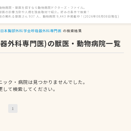
動物病院・獣医を探すなら動物病院ドクターズ・ファイル。
獣医の診療方針や人柄を独自取材で紹介。好みの条件で検索！
街の頼れる獣医さん 937 人、動物病院 9,443 件掲載中！(2026年08月08日現在)
日本胸部外科学会呼吸器外科専門医
の検索結果
吸器外科専門医)の獣医・動物病院一覧
ニック・病院は見つかりませんでした。
更して検索してください。
1