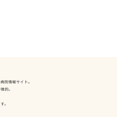
物病院情報サイト。
特徴的。
、
ます。