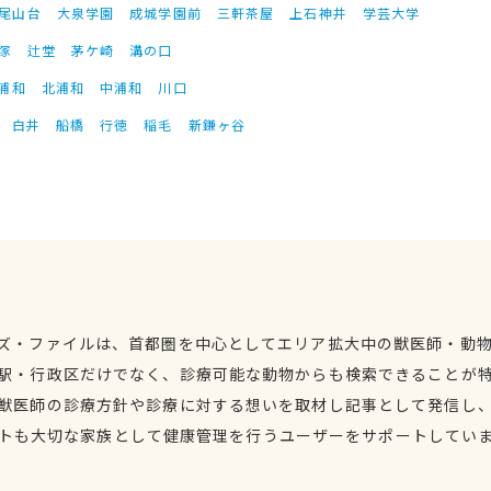
尾山台
大泉学園
成城学園前
三軒茶屋
上石神井
学芸大学
塚
辻堂
茅ケ崎
溝の口
浦和
北浦和
中浦和
川口
白井
船橋
行徳
稲毛
新鎌ヶ谷
ズ・ファイルは、首都圏を中心としてエリア拡大中の獣医師・動
駅・行政区だけでなく、診療可能な動物からも検索できることが
獣医師の診療方針や診療に対する想いを取材し記事として発信し
トも大切な家族として健康管理を行うユーザーをサポートしてい