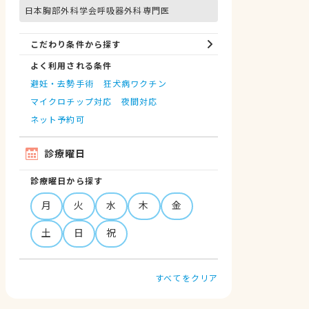
日本胸部外科学会呼吸器外科専門医
こだわり条件から探す
よく利用される条件
避妊・去勢手術
狂犬病ワクチン
マイクロチップ対応
夜間対応
ネット予約可
診療曜日
診療曜日から探す
月
火
水
木
金
土
日
祝
すべてをクリア