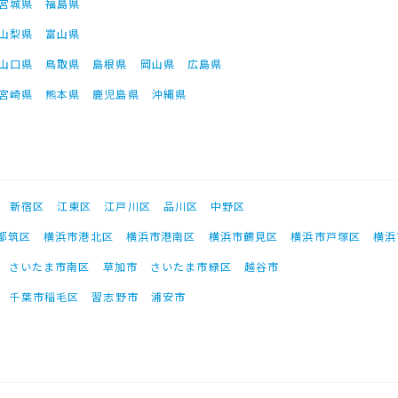
宮城県
福島県
山梨県
富山県
山口県
鳥取県
島根県
岡山県
広島県
宮崎県
熊本県
鹿児島県
沖縄県
新宿区
江東区
江戸川区
品川区
中野区
都筑区
横浜市港北区
横浜市港南区
横浜市鶴見区
横浜市戸塚区
横浜
さいたま市南区
草加市
さいたま市緑区
越谷市
千葉市稲毛区
習志野市
浦安市