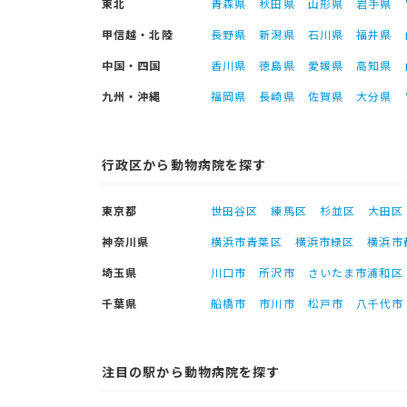
東北
青森県
秋田県
山形県
岩手県
甲信越・北陸
長野県
新潟県
石川県
福井県
中国・四国
香川県
徳島県
愛媛県
高知県
九州・沖縄
福岡県
長崎県
佐賀県
大分県
行政区から動物病院を探す
東京都
世田谷区
練馬区
杉並区
大田区
神奈川県
横浜市青葉区
横浜市緑区
横浜市
埼玉県
川口市
所沢市
さいたま市浦和区
千葉県
船橋市
市川市
松戸市
八千代市
注目の駅から動物病院を探す