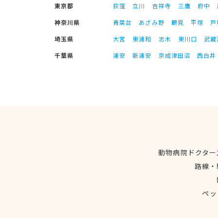
東京都
荻窪
立川
吉祥寺
三鷹
府中
神奈川県
青葉台
あざみ野
鶴見
平塚
戸
埼玉県
大宮
東浦和
志木
東川口
武蔵
千葉県
浦安
新浦安
京成津田沼
西白井
動物病院ドクター
路線・
ペッ