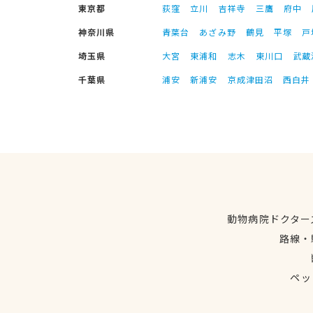
東京都
荻窪
立川
吉祥寺
三鷹
府中
神奈川県
青葉台
あざみ野
鶴見
平塚
戸
埼玉県
大宮
東浦和
志木
東川口
武蔵
千葉県
浦安
新浦安
京成津田沼
西白井
動物病院ドクター
路線・
ペッ