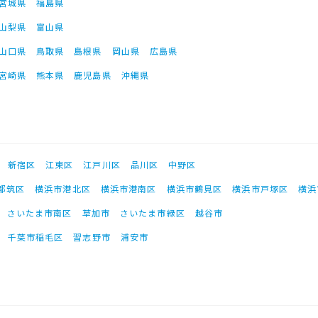
宮城県
福島県
山梨県
富山県
山口県
鳥取県
島根県
岡山県
広島県
宮崎県
熊本県
鹿児島県
沖縄県
新宿区
江東区
江戸川区
品川区
中野区
都筑区
横浜市港北区
横浜市港南区
横浜市鶴見区
横浜市戸塚区
横浜
さいたま市南区
草加市
さいたま市緑区
越谷市
千葉市稲毛区
習志野市
浦安市