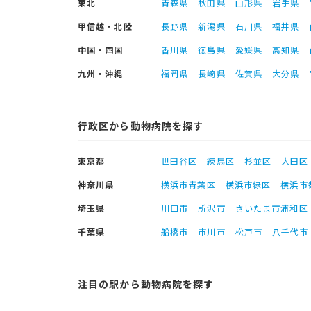
東北
青森県
秋田県
山形県
岩手県
甲信越・北陸
長野県
新潟県
石川県
福井県
中国・四国
香川県
徳島県
愛媛県
高知県
九州・沖縄
福岡県
長崎県
佐賀県
大分県
行政区から動物病院を探す
東京都
世田谷区
練馬区
杉並区
大田区
神奈川県
横浜市青葉区
横浜市緑区
横浜市
埼玉県
川口市
所沢市
さいたま市浦和区
千葉県
船橋市
市川市
松戸市
八千代市
注目の駅から動物病院を探す