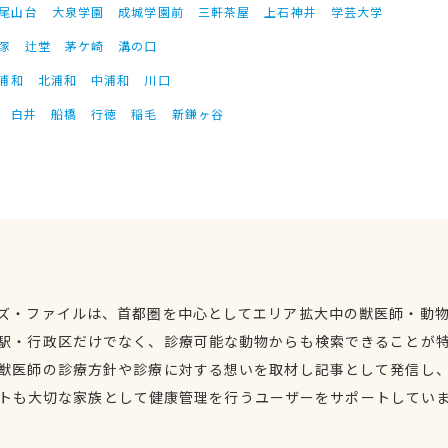
尾山台
大泉学園
成城学園前
三軒茶屋
上石神井
学芸大学
塚
辻堂
茅ケ崎
溝の口
浦和
北浦和
中浦和
川口
白井
船橋
行徳
稲毛
新鎌ヶ谷
ズ・ファイルは、首都圏を中心としてエリア拡大中の獣医師・動
駅・行政区だけでなく、診療可能な動物からも検索できることが
獣医師の診療方針や診療に対する想いを取材し記事として発信し
トも大切な家族として健康管理を行うユーザーをサポートしてい