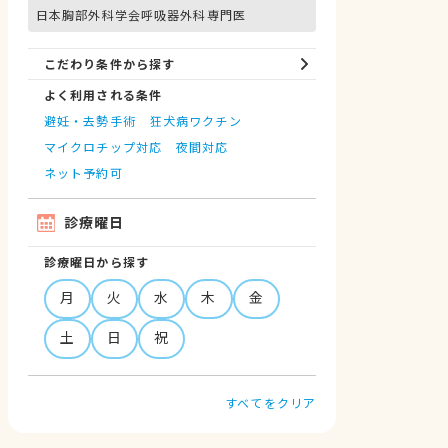
日本胸部外科学会呼吸器外科専門医
こだわり条件から探す
よく利用される条件
避妊・去勢手術
狂犬病ワクチン
マイクロチップ対応
夜間対応
ネット予約可
診療曜日
診療曜日から探す
月
火
水
木
金
土
日
祝
すべてをクリア