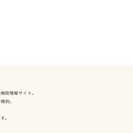
物病院情報サイト。
特徴的。
、
ます。