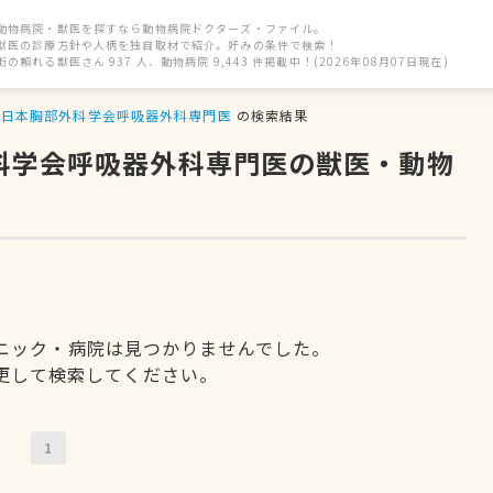
動物病院・獣医を探すなら動物病院ドクターズ・ファイル。
獣医の診療方針や人柄を独自取材で紹介。好みの条件で検索！
街の頼れる獣医さん 937 人、動物病院 9,443 件掲載中！(2026年08月07日現在)
日本胸部外科学会呼吸器外科専門医
の検索結果
外科学会呼吸器外科専門医の獣医・動物
ニック・病院は見つかりませんでした。
更して検索してください。
1