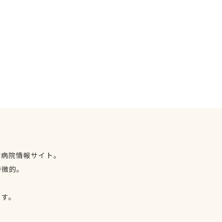
物病院情報サイト。
特徴的。
、
ます。