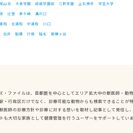
尾山台
大泉学園
成城学園前
三軒茶屋
上石神井
学芸大学
塚
辻堂
茅ケ崎
溝の口
浦和
北浦和
中浦和
川口
白井
船橋
行徳
稲毛
新鎌ヶ谷
ズ・ファイルは、首都圏を中心としてエリア拡大中の獣医師・動
駅・行政区だけでなく、診療可能な動物からも検索できることが
獣医師の診療方針や診療に対する想いを取材し記事として発信し
トも大切な家族として健康管理を行うユーザーをサポートしてい