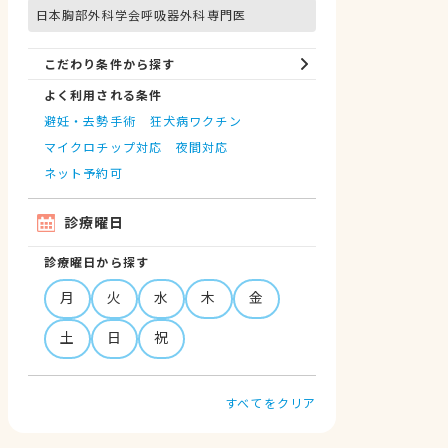
日本胸部外科学会呼吸器外科専門医
こだわり条件から探す
よく利用される条件
避妊・去勢手術
狂犬病ワクチン
マイクロチップ対応
夜間対応
ネット予約可
診療曜日
診療曜日から探す
月
火
水
木
金
土
日
祝
すべてをクリア