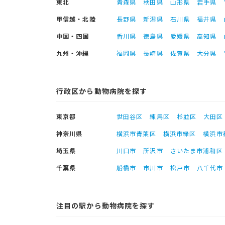
東北
青森県
秋田県
山形県
岩手県
甲信越・北陸
長野県
新潟県
石川県
福井県
中国・四国
香川県
徳島県
愛媛県
高知県
九州・沖縄
福岡県
長崎県
佐賀県
大分県
行政区から動物病院を探す
東京都
世田谷区
練馬区
杉並区
大田区
神奈川県
横浜市青葉区
横浜市緑区
横浜市
埼玉県
川口市
所沢市
さいたま市浦和区
千葉県
船橋市
市川市
松戸市
八千代市
注目の駅から動物病院を探す