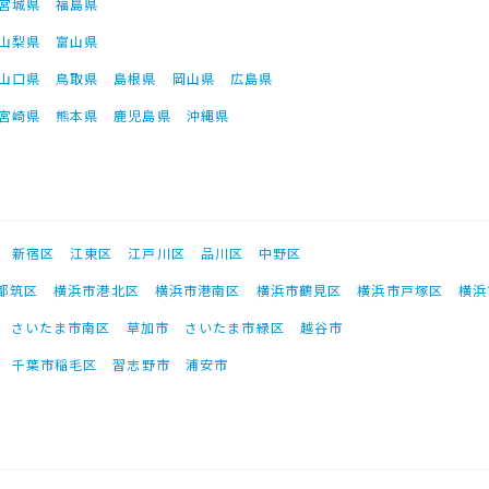
宮城県
福島県
山梨県
富山県
山口県
鳥取県
島根県
岡山県
広島県
宮崎県
熊本県
鹿児島県
沖縄県
新宿区
江東区
江戸川区
品川区
中野区
都筑区
横浜市港北区
横浜市港南区
横浜市鶴見区
横浜市戸塚区
横浜
さいたま市南区
草加市
さいたま市緑区
越谷市
千葉市稲毛区
習志野市
浦安市