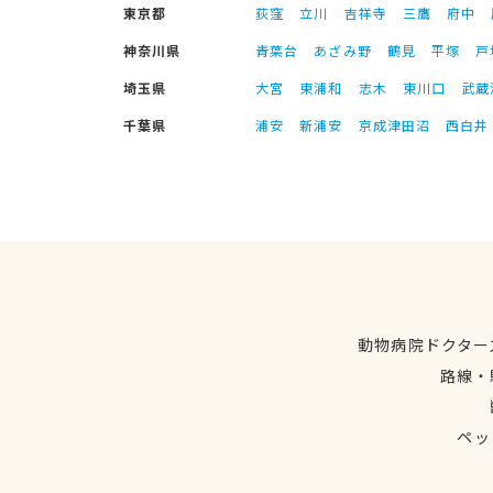
東京都
荻窪
立川
吉祥寺
三鷹
府中
神奈川県
青葉台
あざみ野
鶴見
平塚
戸
埼玉県
大宮
東浦和
志木
東川口
武蔵
千葉県
浦安
新浦安
京成津田沼
西白井
動物病院ドクター
路線・
ペッ