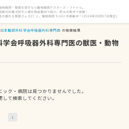
動物病院・獣医を探すなら動物病院ドクターズ・ファイル。
獣医の診療方針や人柄を独自取材で紹介。好みの条件で検索！
街の頼れる獣医さん 937 人、動物病院 9,443 件掲載中！(2026年08月07日現在)
日本胸部外科学会呼吸器外科専門医
の検索結果
外科学会呼吸器外科専門医の獣医・動物
ニック・病院は見つかりませんでした。
更して検索してください。
1