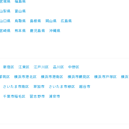
宮城県
福島県
山梨県
富山県
山口県
鳥取県
島根県
岡山県
広島県
宮崎県
熊本県
鹿児島県
沖縄県
新宿区
江東区
江戸川区
品川区
中野区
都筑区
横浜市港北区
横浜市港南区
横浜市鶴見区
横浜市戸塚区
横浜
さいたま市南区
草加市
さいたま市緑区
越谷市
千葉市稲毛区
習志野市
浦安市