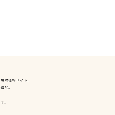
物病院情報サイト。
特徴的。
、
ます。