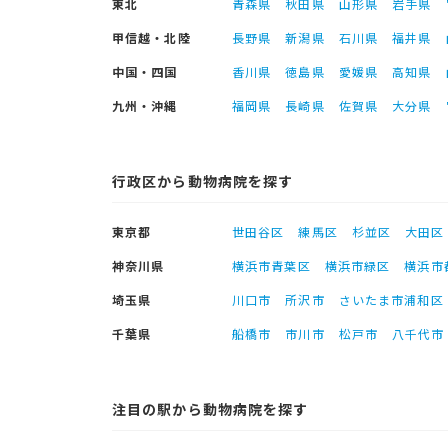
東北
青森県
秋田県
山形県
岩手県
甲信越・北陸
長野県
新潟県
石川県
福井県
中国・四国
香川県
徳島県
愛媛県
高知県
九州・沖縄
福岡県
長崎県
佐賀県
大分県
行政区から動物病院を探す
東京都
世田谷区
練馬区
杉並区
大田区
神奈川県
横浜市青葉区
横浜市緑区
横浜市
埼玉県
川口市
所沢市
さいたま市浦和区
千葉県
船橋市
市川市
松戸市
八千代市
注目の駅から動物病院を探す