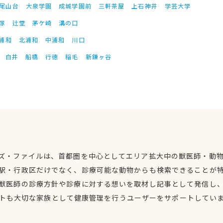
尾山台
大泉学園
成城学園前
三軒茶屋
上石神井
学芸大学
塚
辻堂
茅ケ崎
溝の口
浦和
北浦和
中浦和
川口
白井
船橋
行徳
稲毛
新鎌ヶ谷
ズ・ファイルは、首都圏を中心としてエリア拡大中の獣医師・動
駅・行政区だけでなく、診療可能な動物からも検索できることが
獣医師の診療方針や診療に対する想いを取材し記事として発信し
トも大切な家族として健康管理を行うユーザーをサポートしてい