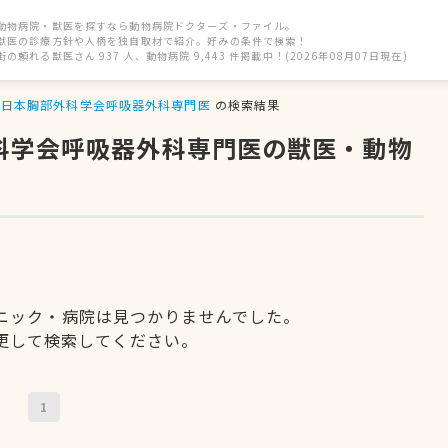
動物病院・獣医を探すなら動物病院ドクターズ・ファイル。
獣医の診療方針や人柄を独自取材で紹介。好みの条件で検索！
街の頼れる獣医さん 937 人、動物病院 9,443 件掲載中！(2026年08月07日現在)
日本胸部外科学会呼吸器外科専門医
の検索結果
外科学会呼吸器外科専門医の獣医・動物
ニック・病院は見つかりませんでした。
更して検索してください。
1