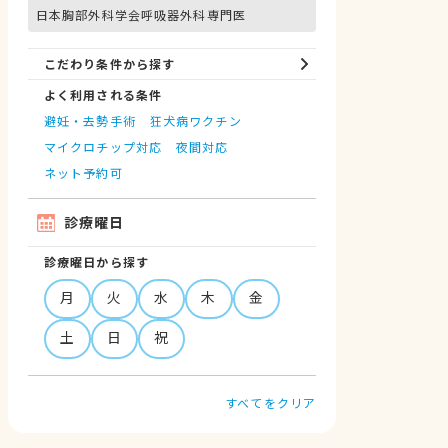
日本胸部外科学会呼吸器外科専門医
こだわり条件から探す
よく利用される条件
避妊・去勢手術
狂犬病ワクチン
マイクロチップ対応
夜間対応
ネット予約可
診療曜日
診療曜日から探す
月
火
水
木
金
土
日
祝
すべてをクリア