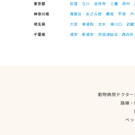
東京都
荻窪
立川
吉祥寺
三鷹
府中
神奈川県
青葉台
あざみ野
鶴見
平塚
戸
埼玉県
大宮
東浦和
志木
東川口
武蔵
千葉県
浦安
新浦安
京成津田沼
西白井
動物病院ドクター
路線・
ペッ