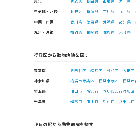
東北
青森県
秋田県
山形県
岩手県
甲信越・北陸
長野県
新潟県
石川県
福井県
中国・四国
香川県
徳島県
愛媛県
高知県
九州・沖縄
福岡県
長崎県
佐賀県
大分県
行政区から動物病院を探す
東京都
世田谷区
練馬区
杉並区
大田区
神奈川県
横浜市青葉区
横浜市緑区
横浜市
埼玉県
川口市
所沢市
さいたま市浦和区
千葉県
船橋市
市川市
松戸市
八千代市
注目の駅から動物病院を探す