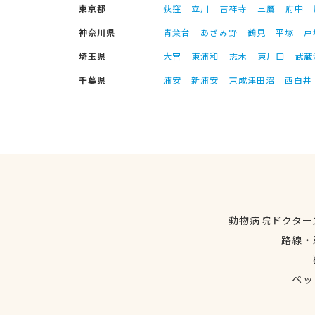
東京都
荻窪
立川
吉祥寺
三鷹
府中
神奈川県
青葉台
あざみ野
鶴見
平塚
戸
埼玉県
大宮
東浦和
志木
東川口
武蔵
千葉県
浦安
新浦安
京成津田沼
西白井
動物病院ドクター
路線・
ペッ