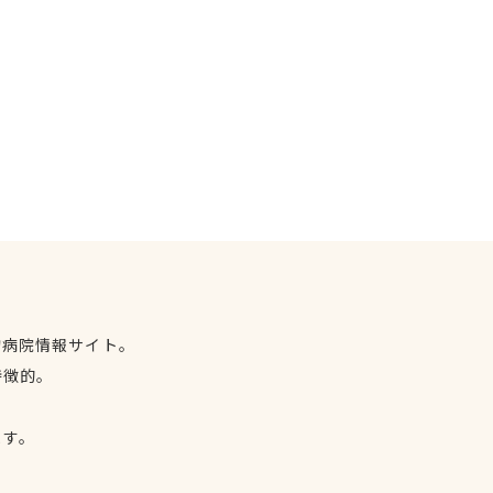
物病院情報サイト。
特徴的。
、
ます。