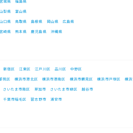
宮城県
福島県
山梨県
富山県
山口県
鳥取県
島根県
岡山県
広島県
宮崎県
熊本県
鹿児島県
沖縄県
新宿区
江東区
江戸川区
品川区
中野区
都筑区
横浜市港北区
横浜市港南区
横浜市鶴見区
横浜市戸塚区
横浜
さいたま市南区
草加市
さいたま市緑区
越谷市
千葉市稲毛区
習志野市
浦安市