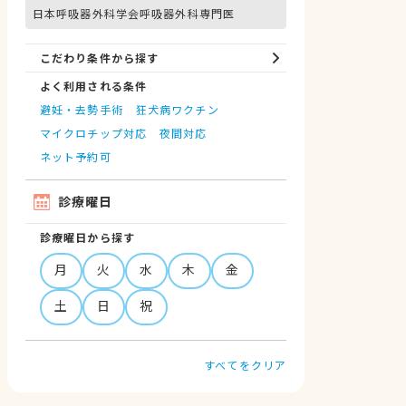
日本呼吸器外科学会呼吸器外科専門医
こだわり条件から探す
よく利用される条件
避妊・去勢手術
狂犬病ワクチン
マイクロチップ対応
夜間対応
ネット予約可
診療曜日
診療曜日から探す
月
火
水
木
金
土
日
祝
すべてをクリア