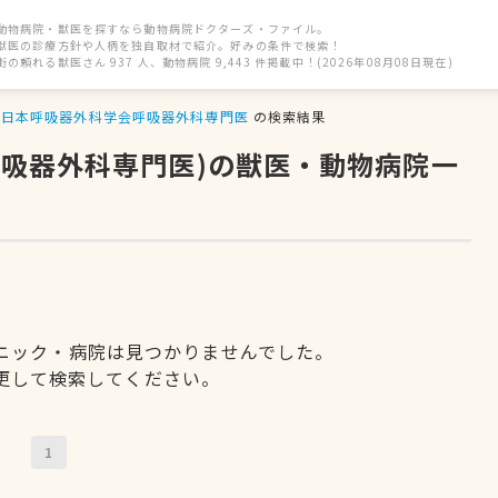
動物病院・獣医を探すなら動物病院ドクターズ・ファイル。
獣医の診療方針や人柄を独自取材で紹介。好みの条件で検索！
街の頼れる獣医さん 937 人、動物病院 9,443 件掲載中！(2026年08月08日現在)
日本呼吸器外科学会呼吸器外科専門医
の検索結果
呼吸器外科専門医)の獣医・動物病院一
ニック・病院は見つかりませんでした。
更して検索してください。
1