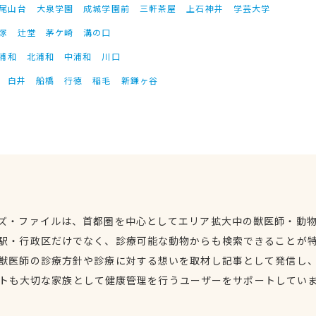
尾山台
大泉学園
成城学園前
三軒茶屋
上石神井
学芸大学
塚
辻堂
茅ケ崎
溝の口
浦和
北浦和
中浦和
川口
白井
船橋
行徳
稲毛
新鎌ヶ谷
ズ・ファイルは、首都圏を中心としてエリア拡大中の獣医師・動
駅・行政区だけでなく、診療可能な動物からも検索できることが
獣医師の診療方針や診療に対する想いを取材し記事として発信し
トも大切な家族として健康管理を行うユーザーをサポートしてい