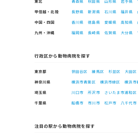
東北
青森県
秋田県
山形県
岩手県
甲信越・北陸
長野県
新潟県
石川県
福井県
中国・四国
香川県
徳島県
愛媛県
高知県
九州・沖縄
福岡県
長崎県
佐賀県
大分県
行政区から動物病院を探す
東京都
世田谷区
練馬区
杉並区
大田区
神奈川県
横浜市青葉区
横浜市緑区
横浜市
埼玉県
川口市
所沢市
さいたま市浦和区
千葉県
船橋市
市川市
松戸市
八千代市
注目の駅から動物病院を探す