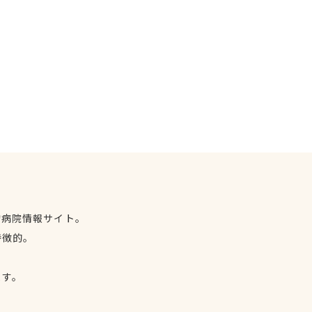
物病院情報サイト。
特徴的。
、
ます。