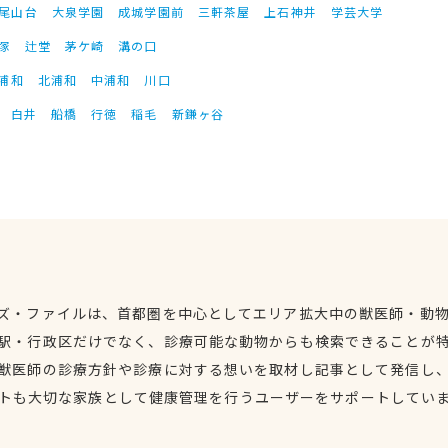
尾山台
大泉学園
成城学園前
三軒茶屋
上石神井
学芸大学
塚
辻堂
茅ケ崎
溝の口
浦和
北浦和
中浦和
川口
白井
船橋
行徳
稲毛
新鎌ヶ谷
ズ・ファイルは、首都圏を中心としてエリア拡大中の獣医師・動
駅・行政区だけでなく、診療可能な動物からも検索できることが
獣医師の診療方針や診療に対する想いを取材し記事として発信し
トも大切な家族として健康管理を行うユーザーをサポートしてい