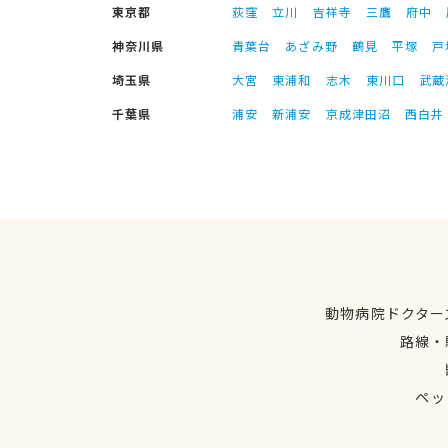
東京都
荻窪
立川
吉祥寺
三鷹
府中
神奈川県
青葉台
あざみ野
鶴見
平塚
戸
埼玉県
大宮
東浦和
志木
東川口
武蔵
千葉県
浦安
新浦安
京成津田沼
西白井
動物病院ドクター
路線・
ペッ