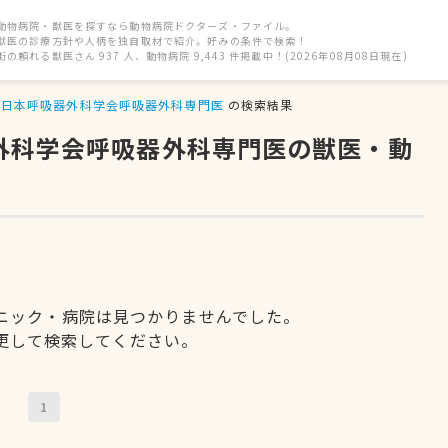
動物病院・獣医を探すなら動物病院ドクターズ・ファイル。
獣医の診療方針や人柄を独自取材で紹介。好みの条件で検索！
街の頼れる獣医さん 937 人、動物病院 9,443 件掲載中！(2026年08月08日現在)
日本呼吸器外科学会呼吸器外科専門医
の検索結果
器外科学会呼吸器外科専門医の獣医・動
ニック・病院は見つかりませんでした。
更して検索してください。
1