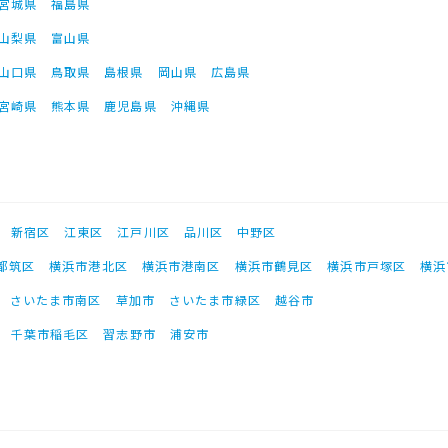
宮城県
福島県
山梨県
富山県
山口県
鳥取県
島根県
岡山県
広島県
宮崎県
熊本県
鹿児島県
沖縄県
新宿区
江東区
江戸川区
品川区
中野区
都筑区
横浜市港北区
横浜市港南区
横浜市鶴見区
横浜市戸塚区
横浜
さいたま市南区
草加市
さいたま市緑区
越谷市
千葉市稲毛区
習志野市
浦安市