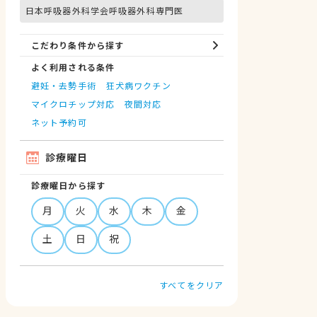
日本呼吸器外科学会呼吸器外科専門医
こだわり条件から探す
よく利用される条件
避妊・去勢手術
狂犬病ワクチン
マイクロチップ対応
夜間対応
ネット予約可
診療曜日
診療曜日から探す
月
火
水
木
金
土
日
祝
すべてをクリア