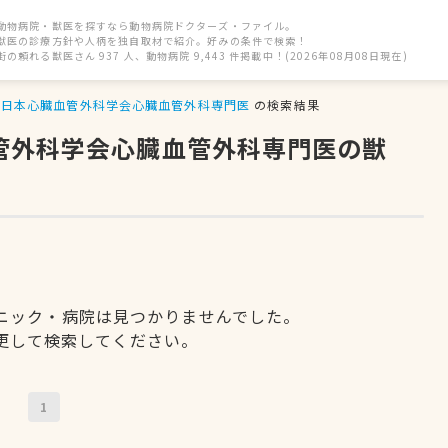
動物病院・獣医を探すなら動物病院ドクターズ・ファイル。
獣医の診療方針や人柄を独自取材で紹介。好みの条件で検索！
街の頼れる獣医さん 937 人、動物病院 9,443 件掲載中！(2026年08月08日現在)
日本心臓血管外科学会心臓血管外科専門医
の検索結果
血管外科学会心臓血管外科専門医の獣
ニック・病院は見つかりませんでした。
更して検索してください。
1