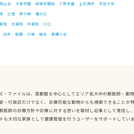
尾山台
大泉学園
成城学園前
三軒茶屋
上石神井
学芸大学
塚
辻堂
茅ケ崎
溝の口
浦和
北浦和
中浦和
川口
白井
船橋
行徳
稲毛
新鎌ヶ谷
ズ・ファイルは、首都圏を中心としてエリア拡大中の獣医師・動
駅・行政区だけでなく、診療可能な動物からも検索できることが
獣医師の診療方針や診療に対する想いを取材し記事として発信し
トも大切な家族として健康管理を行うユーザーをサポートしてい