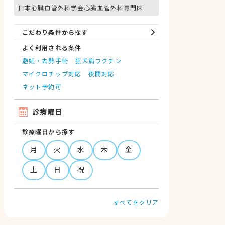
日本心臓血管外科学会心臓血管外科専門医
こだわり条件から探す
よく利用される条件
避妊・去勢手術
狂犬病ワクチン
マイクロチップ対応
夜間対応
ネット予約可
診療曜日
診療曜日から探す
月
火
水
木
金
土
日
祝
すべてをクリア