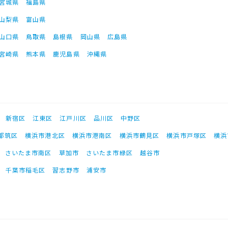
宮城県
福島県
山梨県
富山県
山口県
鳥取県
島根県
岡山県
広島県
宮崎県
熊本県
鹿児島県
沖縄県
新宿区
江東区
江戸川区
品川区
中野区
都筑区
横浜市港北区
横浜市港南区
横浜市鶴見区
横浜市戸塚区
横浜
さいたま市南区
草加市
さいたま市緑区
越谷市
千葉市稲毛区
習志野市
浦安市