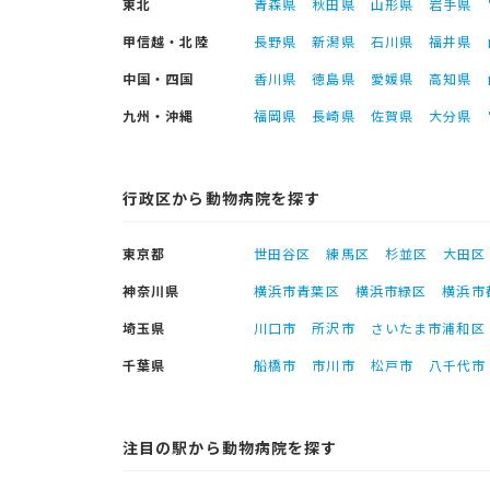
東北
青森県
秋田県
山形県
岩手県
甲信越・北陸
長野県
新潟県
石川県
福井県
中国・四国
香川県
徳島県
愛媛県
高知県
九州・沖縄
福岡県
長崎県
佐賀県
大分県
行政区から動物病院を探す
東京都
世田谷区
練馬区
杉並区
大田区
神奈川県
横浜市青葉区
横浜市緑区
横浜市
埼玉県
川口市
所沢市
さいたま市浦和区
千葉県
船橋市
市川市
松戸市
八千代市
注目の駅から動物病院を探す