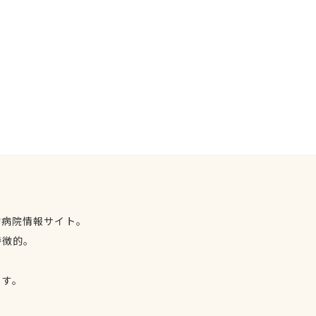
物病院情報サイト。
特徴的。
、
ます。