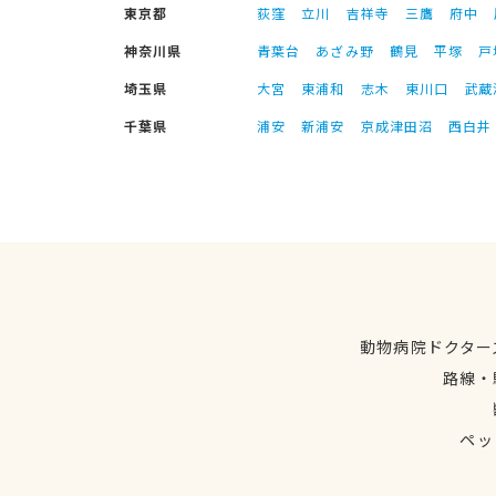
東京都
荻窪
立川
吉祥寺
三鷹
府中
神奈川県
青葉台
あざみ野
鶴見
平塚
戸
埼玉県
大宮
東浦和
志木
東川口
武蔵
千葉県
浦安
新浦安
京成津田沼
西白井
動物病院ドクター
路線・
ペッ