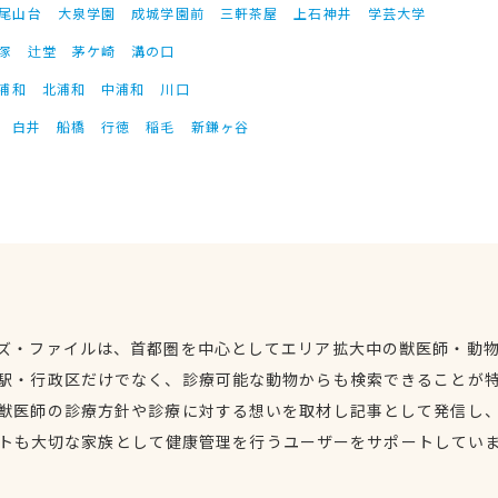
尾山台
大泉学園
成城学園前
三軒茶屋
上石神井
学芸大学
塚
辻堂
茅ケ崎
溝の口
浦和
北浦和
中浦和
川口
白井
船橋
行徳
稲毛
新鎌ヶ谷
ズ・ファイルは、首都圏を中心としてエリア拡大中の獣医師・動
駅・行政区だけでなく、診療可能な動物からも検索できることが
獣医師の診療方針や診療に対する想いを取材し記事として発信し
トも大切な家族として健康管理を行うユーザーをサポートしてい