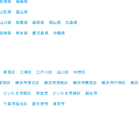
宮城県
福島県
山梨県
富山県
山口県
鳥取県
島根県
岡山県
広島県
宮崎県
熊本県
鹿児島県
沖縄県
新宿区
江東区
江戸川区
品川区
中野区
都筑区
横浜市港北区
横浜市港南区
横浜市鶴見区
横浜市戸塚区
横浜
さいたま市南区
草加市
さいたま市緑区
越谷市
千葉市稲毛区
習志野市
浦安市