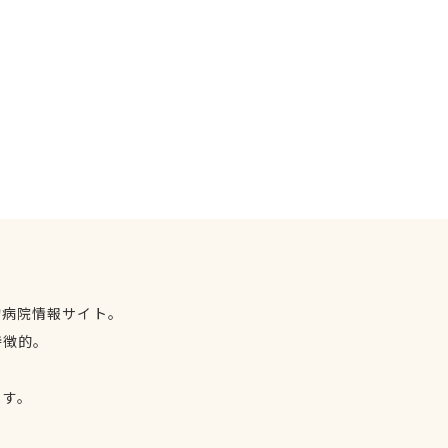
物病院情報サイト。
特徴的。
、
ます。