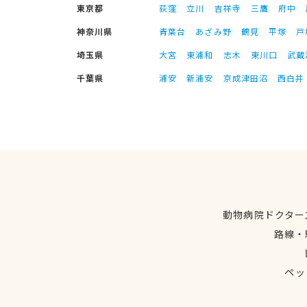
東京都
荻窪
立川
吉祥寺
三鷹
府中
神奈川県
青葉台
あざみ野
鶴見
平塚
戸
埼玉県
大宮
東浦和
志木
東川口
武蔵
千葉県
浦安
新浦安
京成津田沼
西白井
動物病院ドクター
路線・
ペッ