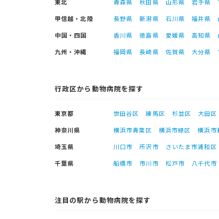
東北
青森県
秋田県
山形県
岩手県
甲信越・北陸
長野県
新潟県
石川県
福井県
中国・四国
香川県
徳島県
愛媛県
高知県
九州・沖縄
福岡県
長崎県
佐賀県
大分県
行政区から動物病院を探す
東京都
世田谷区
練馬区
杉並区
大田区
神奈川県
横浜市青葉区
横浜市緑区
横浜市
埼玉県
川口市
所沢市
さいたま市浦和区
千葉県
船橋市
市川市
松戸市
八千代市
注目の駅から動物病院を探す