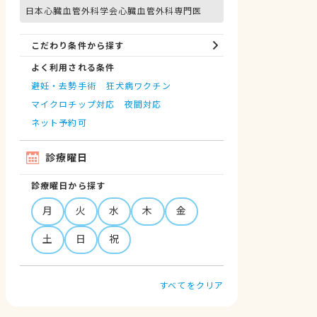
日本心臓血管外科学会心臓血管外科専門医
こだわり条件から探す
よく利用される条件
避妊・去勢手術
狂犬病ワクチン
マイクロチップ対応
夜間対応
ネット予約可
診療曜日
診療曜日から探す
月
火
水
木
金
土
日
祝
すべてをクリア