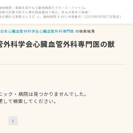
動物病院・獣医を探すなら動物病院ドクターズ・ファイル。
獣医の診療方針や人柄を独自取材で紹介。好みの条件で検索！
街の頼れる獣医さん 937 人、動物病院 9,443 件掲載中！(2026年08月07日現在)
日本心臓血管外科学会心臓血管外科専門医
の検索結果
血管外科学会心臓血管外科専門医の獣
ニック・病院は見つかりませんでした。
更して検索してください。
1