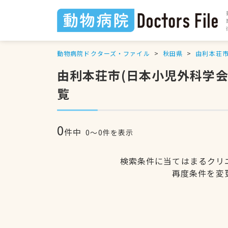
動物病院ドクターズ・ファイル
秋田県
由利本荘
由利本荘市(日本小児外科学
覧
0
件中
0〜0件を表示
検索条件に当てはまるクリ
再度条件を変