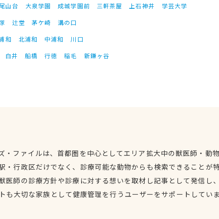
尾山台
大泉学園
成城学園前
三軒茶屋
上石神井
学芸大学
塚
辻堂
茅ケ崎
溝の口
浦和
北浦和
中浦和
川口
白井
船橋
行徳
稲毛
新鎌ヶ谷
ズ・ファイルは、首都圏を中心としてエリア拡大中の獣医師・動
駅・行政区だけでなく、診療可能な動物からも検索できることが
獣医師の診療方針や診療に対する想いを取材し記事として発信し
トも大切な家族として健康管理を行うユーザーをサポートしてい