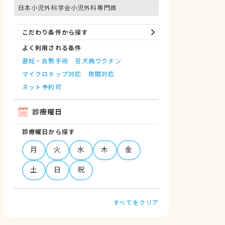
日本小児外科学会小児外科専門医
こだわり条件から探す
よく利用される条件
避妊・去勢手術
狂犬病ワクチン
マイクロチップ対応
夜間対応
ネット予約可
診療曜日
診療曜日から探す
月
火
水
木
金
土
日
祝
すべてをクリア