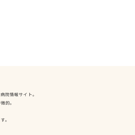
物病院情報サイト。
特徴的。
、
ます。