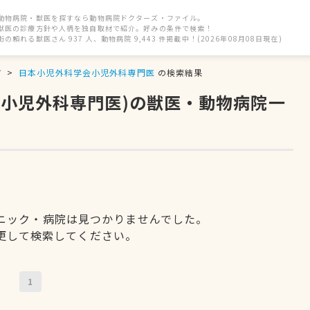
動物病院・獣医を探すなら動物病院ドクターズ・ファイル。
獣医の診療方針や人柄を独自取材で紹介。好みの条件で検索！
街の頼れる獣医さん 937 人、動物病院 9,443 件掲載中！(2026年08月08日現在)
市
日本小児外科学会小児外科専門医
の検索結果
会小児外科専門医)の獣医・動物病院一
ニック・病院は見つかりませんでした。
更して検索してください。
1