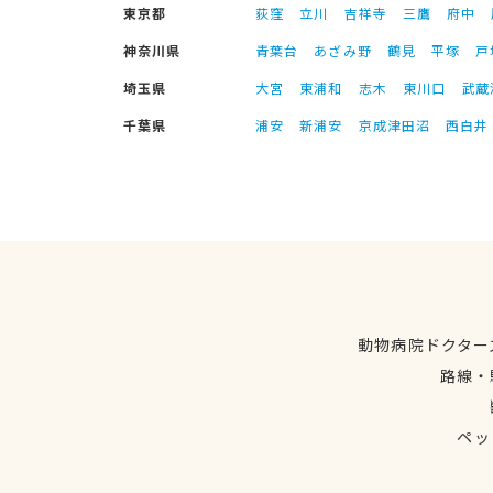
東京都
荻窪
立川
吉祥寺
三鷹
府中
神奈川県
青葉台
あざみ野
鶴見
平塚
戸
埼玉県
大宮
東浦和
志木
東川口
武蔵
千葉県
浦安
新浦安
京成津田沼
西白井
動物病院ドクター
路線・
ペッ