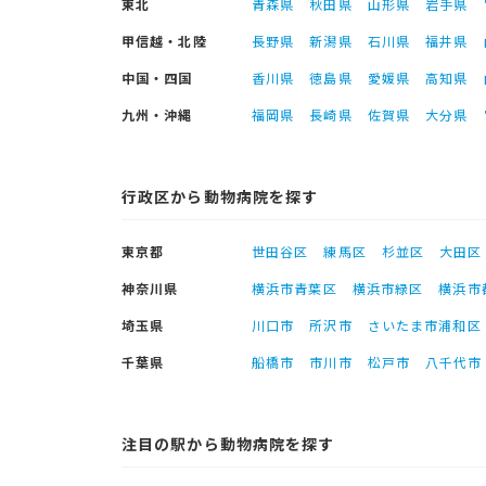
東北
青森県
秋田県
山形県
岩手県
甲信越・北陸
長野県
新潟県
石川県
福井県
中国・四国
香川県
徳島県
愛媛県
高知県
九州・沖縄
福岡県
長崎県
佐賀県
大分県
行政区から動物病院を探す
東京都
世田谷区
練馬区
杉並区
大田区
神奈川県
横浜市青葉区
横浜市緑区
横浜市
埼玉県
川口市
所沢市
さいたま市浦和区
千葉県
船橋市
市川市
松戸市
八千代市
注目の駅から動物病院を探す