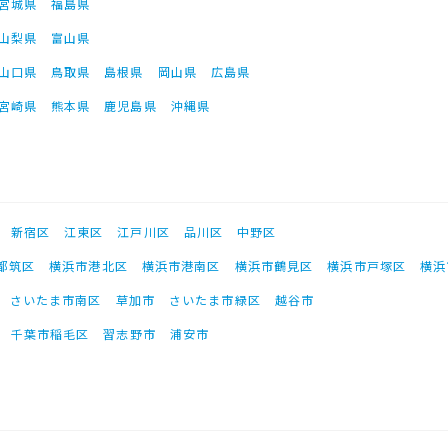
宮城県
福島県
山梨県
富山県
山口県
鳥取県
島根県
岡山県
広島県
宮崎県
熊本県
鹿児島県
沖縄県
新宿区
江東区
江戸川区
品川区
中野区
都筑区
横浜市港北区
横浜市港南区
横浜市鶴見区
横浜市戸塚区
横浜
さいたま市南区
草加市
さいたま市緑区
越谷市
千葉市稲毛区
習志野市
浦安市