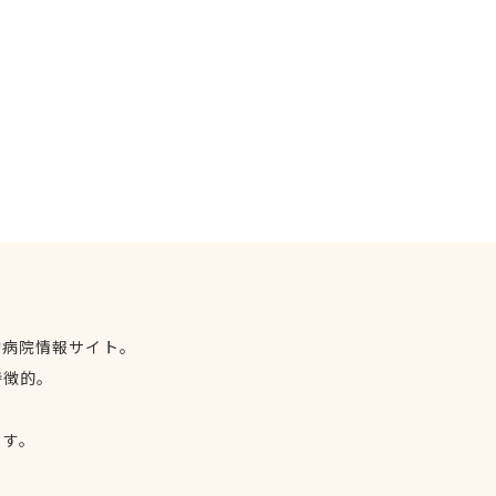
物病院情報サイト。
特徴的。
、
ます。