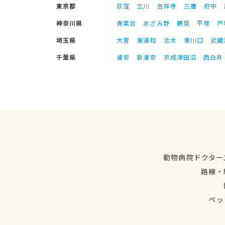
東京都
荻窪
立川
吉祥寺
三鷹
府中
神奈川県
青葉台
あざみ野
鶴見
平塚
戸
埼玉県
大宮
東浦和
志木
東川口
武蔵
千葉県
浦安
新浦安
京成津田沼
西白井
動物病院ドクター
路線・
ペッ