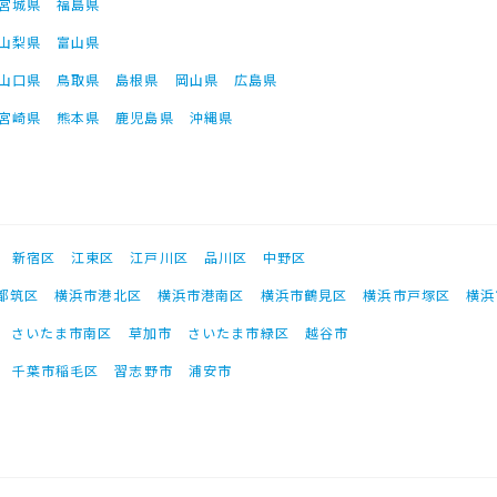
宮城県
福島県
山梨県
富山県
山口県
鳥取県
島根県
岡山県
広島県
宮崎県
熊本県
鹿児島県
沖縄県
新宿区
江東区
江戸川区
品川区
中野区
都筑区
横浜市港北区
横浜市港南区
横浜市鶴見区
横浜市戸塚区
横浜
さいたま市南区
草加市
さいたま市緑区
越谷市
千葉市稲毛区
習志野市
浦安市