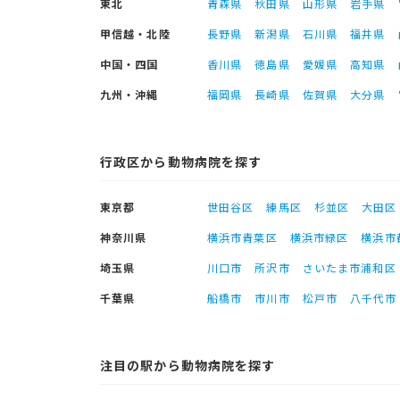
東北
青森県
秋田県
山形県
岩手県
甲信越・北陸
長野県
新潟県
石川県
福井県
中国・四国
香川県
徳島県
愛媛県
高知県
九州・沖縄
福岡県
長崎県
佐賀県
大分県
行政区から動物病院を探す
東京都
世田谷区
練馬区
杉並区
大田区
神奈川県
横浜市青葉区
横浜市緑区
横浜市
埼玉県
川口市
所沢市
さいたま市浦和区
千葉県
船橋市
市川市
松戸市
八千代市
注目の駅から動物病院を探す