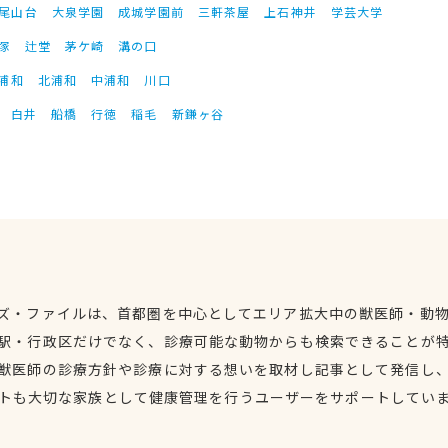
尾山台
大泉学園
成城学園前
三軒茶屋
上石神井
学芸大学
塚
辻堂
茅ケ崎
溝の口
浦和
北浦和
中浦和
川口
白井
船橋
行徳
稲毛
新鎌ヶ谷
ズ・ファイルは、首都圏を中心としてエリア拡大中の獣医師・動
駅・行政区だけでなく、診療可能な動物からも検索できることが
獣医師の診療方針や診療に対する想いを取材し記事として発信し
トも大切な家族として健康管理を行うユーザーをサポートしてい