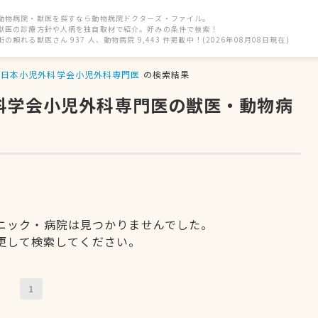
動物病院・獣医を探すなら動物病院ドクターズ・ファイル。
獣医の診療方針や人柄を独自取材で紹介。好みの条件で検索！
街の頼れる獣医さん 937 人、動物病院 9,443 件掲載中！(2026年08月08日現在)
日本小児外科学会小児外科専門医
の検索結果
外科学会小児外科専門医の獣医・動物病
ニック・病院は見つかりませんでした。
更して検索してください。
1