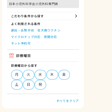
日本小児外科学会小児外科専門医
こだわり条件から探す
よく利用される条件
避妊・去勢手術
狂犬病ワクチン
マイクロチップ対応
夜間対応
ネット予約可
診療曜日
診療曜日から探す
月
火
水
木
金
土
日
祝
すべてをクリア