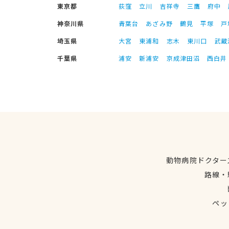
東京都
荻窪
立川
吉祥寺
三鷹
府中
神奈川県
青葉台
あざみ野
鶴見
平塚
戸
埼玉県
大宮
東浦和
志木
東川口
武蔵
千葉県
浦安
新浦安
京成津田沼
西白井
動物病院ドクター
路線・
ペッ