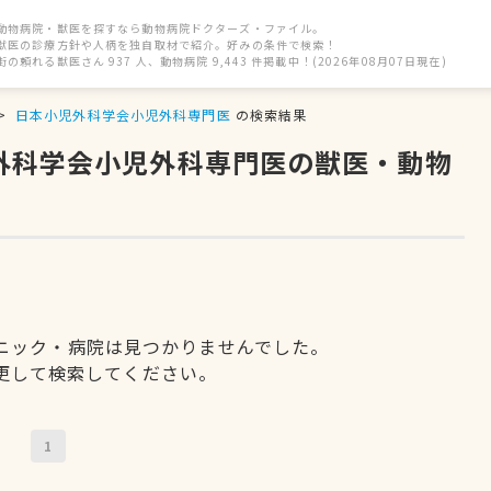
動物病院・獣医を探すなら動物病院ドクターズ・ファイル。
獣医の診療方針や人柄を独自取材で紹介。好みの条件で検索！
街の頼れる獣医さん 937 人、動物病院 9,443 件掲載中！(2026年08月07日現在)
日本小児外科学会小児外科専門医
の検索結果
児外科学会小児外科専門医の獣医・動物
ニック・病院は見つかりませんでした。
更して検索してください。
1