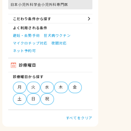
日本小児外科学会小児外科専門医
こだわり条件から探す
よく利用される条件
避妊・去勢手術
狂犬病ワクチン
マイクロチップ対応
夜間対応
ネット予約可
診療曜日
診療曜日から探す
月
火
水
木
金
土
日
祝
すべてをクリア