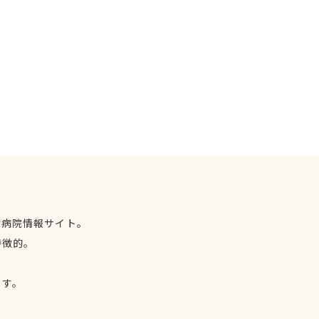
物病院情報サイト。
特徴的。
、
ます。