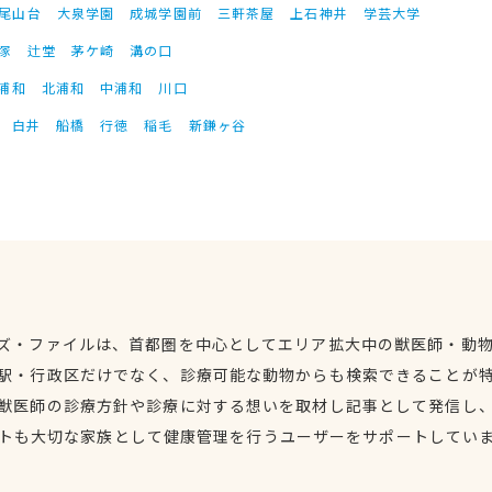
尾山台
大泉学園
成城学園前
三軒茶屋
上石神井
学芸大学
塚
辻堂
茅ケ崎
溝の口
浦和
北浦和
中浦和
川口
白井
船橋
行徳
稲毛
新鎌ヶ谷
ズ・ファイルは、首都圏を中心としてエリア拡大中の獣医師・動
駅・行政区だけでなく、診療可能な動物からも検索できることが
獣医師の診療方針や診療に対する想いを取材し記事として発信し
トも大切な家族として健康管理を行うユーザーをサポートしてい