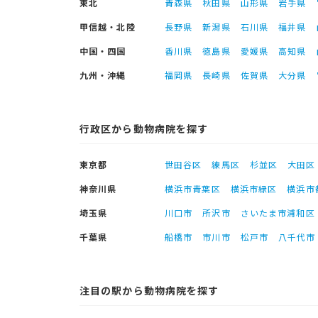
東北
青森県
秋田県
山形県
岩手県
甲信越・北陸
長野県
新潟県
石川県
福井県
中国・四国
香川県
徳島県
愛媛県
高知県
九州・沖縄
福岡県
長崎県
佐賀県
大分県
行政区から動物病院を探す
東京都
世田谷区
練馬区
杉並区
大田区
神奈川県
横浜市青葉区
横浜市緑区
横浜市
埼玉県
川口市
所沢市
さいたま市浦和区
千葉県
船橋市
市川市
松戸市
八千代市
注目の駅から動物病院を探す