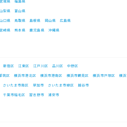
宮城県
福島県
山梨県
富山県
山口県
鳥取県
島根県
岡山県
広島県
宮崎県
熊本県
鹿児島県
沖縄県
新宿区
江東区
江戸川区
品川区
中野区
都筑区
横浜市港北区
横浜市港南区
横浜市鶴見区
横浜市戸塚区
横浜
さいたま市南区
草加市
さいたま市緑区
越谷市
千葉市稲毛区
習志野市
浦安市