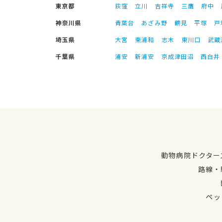
東京都
荻窪
立川
吉祥寺
三鷹
府中
神奈川県
青葉台
あざみ野
鶴見
平塚
戸
埼玉県
大宮
東浦和
志木
東川口
武蔵
千葉県
浦安
新浦安
京成津田沼
西白井
動物病院ドクター
路線・
ペッ