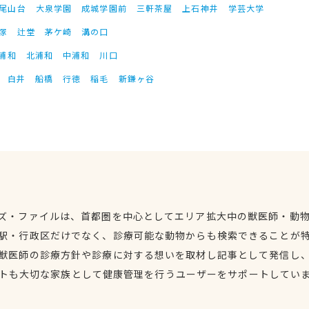
尾山台
大泉学園
成城学園前
三軒茶屋
上石神井
学芸大学
塚
辻堂
茅ケ崎
溝の口
浦和
北浦和
中浦和
川口
白井
船橋
行徳
稲毛
新鎌ヶ谷
ズ・ファイルは、首都圏を中心としてエリア拡大中の獣医師・動
駅・行政区だけでなく、診療可能な動物からも検索できることが
獣医師の診療方針や診療に対する想いを取材し記事として発信し
トも大切な家族として健康管理を行うユーザーをサポートしてい