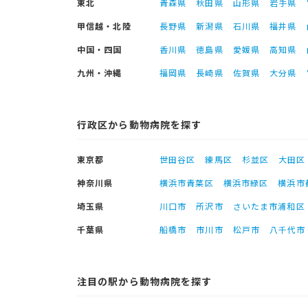
東北
青森県
秋田県
山形県
岩手県
甲信越・北陸
長野県
新潟県
石川県
福井県
中国・四国
香川県
徳島県
愛媛県
高知県
九州・沖縄
福岡県
長崎県
佐賀県
大分県
行政区から動物病院を探す
東京都
世田谷区
練馬区
杉並区
大田区
神奈川県
横浜市青葉区
横浜市緑区
横浜市
埼玉県
川口市
所沢市
さいたま市浦和区
千葉県
船橋市
市川市
松戸市
八千代市
注目の駅から動物病院を探す