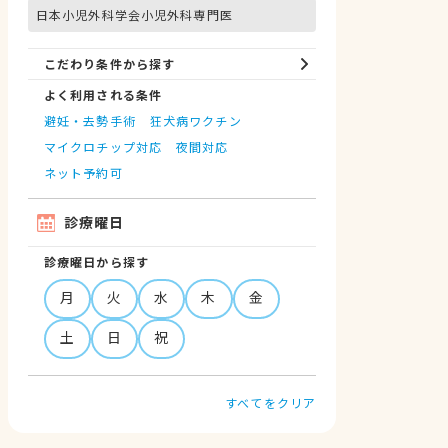
日本小児外科学会小児外科専門医
こだわり条件から探す
よく利用される条件
避妊・去勢手術
狂犬病ワクチン
マイクロチップ対応
夜間対応
ネット予約可
診療曜日
診療曜日から探す
月
火
水
木
金
土
日
祝
すべてをクリア