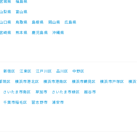
宮城県
福島県
山梨県
富山県
山口県
鳥取県
島根県
岡山県
広島県
宮崎県
熊本県
鹿児島県
沖縄県
新宿区
江東区
江戸川区
品川区
中野区
都筑区
横浜市港北区
横浜市港南区
横浜市鶴見区
横浜市戸塚区
横浜
さいたま市南区
草加市
さいたま市緑区
越谷市
千葉市稲毛区
習志野市
浦安市