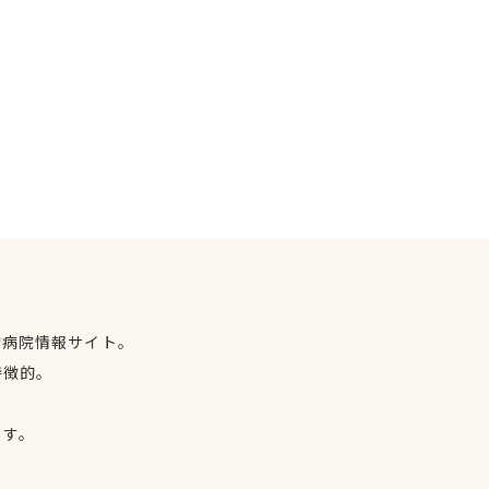
物病院情報サイト。
特徴的。
、
ます。