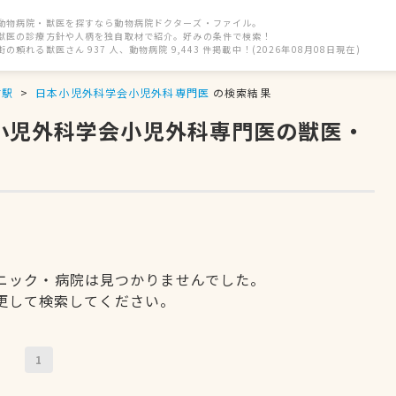
動物病院・獣医を探すなら動物病院ドクターズ・ファイル。
獣医の診療方針や人柄を独自取材で紹介。好みの条件で検索！
街の頼れる獣医さん 937 人、動物病院 9,443 件掲載中！(2026年08月08日現在)
前駅
日本小児外科学会小児外科専門医
の検索結果
本小児外科学会小児外科専門医の獣医・
ニック・病院は見つかりませんでした。
更して検索してください。
1