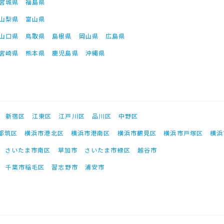
宮城県
福島県
山梨県
富山県
山口県
鳥取県
島根県
岡山県
広島県
宮崎県
熊本県
鹿児島県
沖縄県
新宿区
江東区
江戸川区
品川区
中野区
都筑区
横浜市港北区
横浜市港南区
横浜市鶴見区
横浜市戸塚区
横浜
さいたま市南区
草加市
さいたま市緑区
越谷市
千葉市稲毛区
習志野市
浦安市