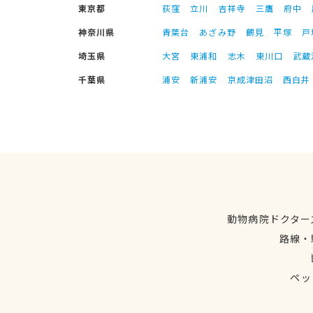
東京都
荻窪
立川
吉祥寺
三鷹
府中
神奈川県
青葉台
あざみ野
鶴見
平塚
戸
埼玉県
大宮
東浦和
志木
東川口
武蔵
千葉県
浦安
新浦安
京成津田沼
西白井
動物病院ドクター
路線・
ペッ