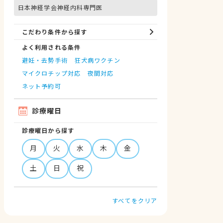
日本神経学会神経内科専門医
こだわり条件から探す
よく利用される条件
避妊・去勢手術
狂犬病ワクチン
マイクロチップ対応
夜間対応
ネット予約可
診療曜日
診療曜日から探す
月
火
水
木
金
土
日
祝
すべてをクリア