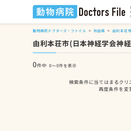
動物病院ドクターズ・ファイル
秋田県
由利本荘
由利本荘市(日本神経学会神
0
件中
0〜0件を表示
検索条件に当てはまるクリ
再度条件を変