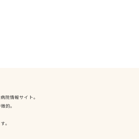
物病院情報サイト。
特徴的。
、
ます。