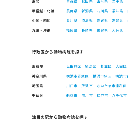
東北
青森県
秋田県
山形県
岩手県
甲信越・北陸
長野県
新潟県
石川県
福井県
中国・四国
香川県
徳島県
愛媛県
高知県
九州・沖縄
福岡県
長崎県
佐賀県
大分県
行政区から動物病院を探す
東京都
世田谷区
練馬区
杉並区
大田区
神奈川県
横浜市青葉区
横浜市緑区
横浜市
埼玉県
川口市
所沢市
さいたま市浦和区
千葉県
船橋市
市川市
松戸市
八千代市
注目の駅から動物病院を探す