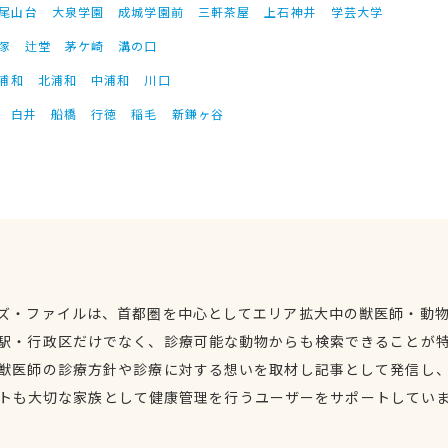
尾山台
大泉学園
成城学園前
三軒茶屋
上石神井
学芸大学
塚
辻堂
茅ケ崎
溝の口
浦和
北浦和
中浦和
川口
白井
船橋
行徳
稲毛
新鎌ヶ谷
ズ・ファイルは、首都圏を中心としてエリア拡大中の獣医師・動
駅・行政区だけでなく、診療可能な動物からも検索できることが
獣医師の診療方針や診療に対する想いを取材し記事として発信し
トも大切な家族として健康管理を行うユーザーをサポートしてい