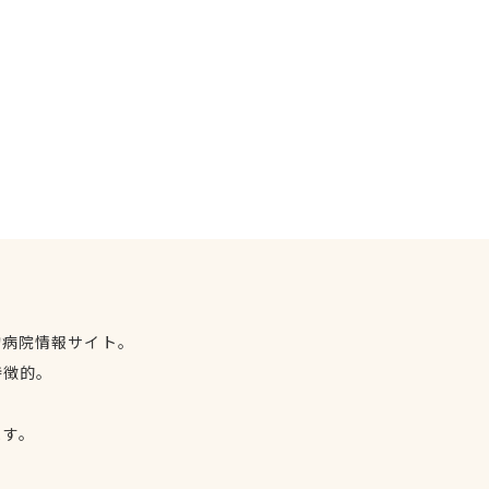
物病院情報サイト。
特徴的。
、
ます。