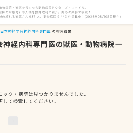
動物病院・獣医を探すなら動物病院ドクターズ・ファイル。
獣医の診療方針や人柄を独自取材で紹介。好みの条件で検索！
街の頼れる獣医さん 937 人、動物病院 9,443 件掲載中！(2026年08月08日現在)
日本神経学会神経内科専門医
の検索結果
学会神経内科専門医の獣医・動物病院一
ニック・病院は見つかりませんでした。
更して検索してください。
1