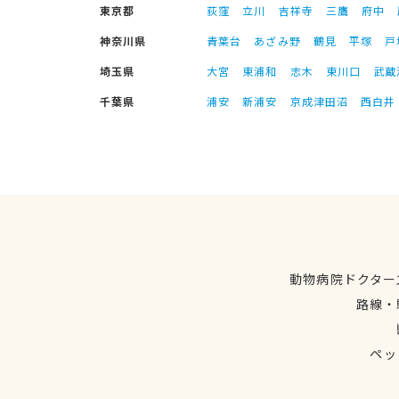
東京都
荻窪
立川
吉祥寺
三鷹
府中
神奈川県
青葉台
あざみ野
鶴見
平塚
戸
埼玉県
大宮
東浦和
志木
東川口
武蔵
千葉県
浦安
新浦安
京成津田沼
西白井
動物病院ドクター
路線・
ペッ