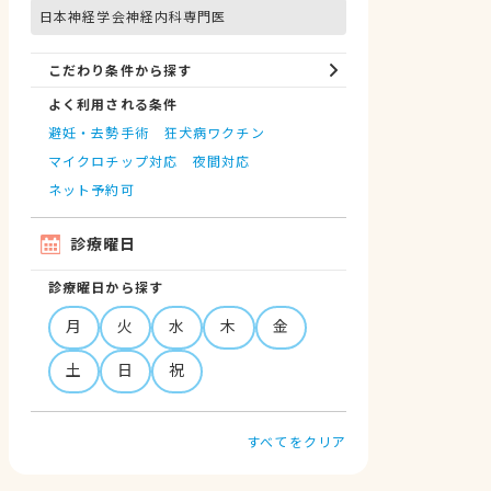
日本神経学会神経内科専門医
こだわり条件から探す
よく利用される条件
避妊・去勢手術
狂犬病ワクチン
マイクロチップ対応
夜間対応
ネット予約可
診療曜日
診療曜日から探す
月
火
水
木
金
土
日
祝
すべてをクリア