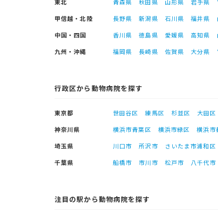
東北
青森県
秋田県
山形県
岩手県
甲信越・北陸
長野県
新潟県
石川県
福井県
中国・四国
香川県
徳島県
愛媛県
高知県
九州・沖縄
福岡県
長崎県
佐賀県
大分県
行政区から動物病院を探す
東京都
世田谷区
練馬区
杉並区
大田区
神奈川県
横浜市青葉区
横浜市緑区
横浜市
埼玉県
川口市
所沢市
さいたま市浦和区
千葉県
船橋市
市川市
松戸市
八千代市
注目の駅から動物病院を探す