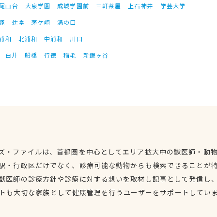
尾山台
大泉学園
成城学園前
三軒茶屋
上石神井
学芸大学
塚
辻堂
茅ケ崎
溝の口
浦和
北浦和
中浦和
川口
白井
船橋
行徳
稲毛
新鎌ヶ谷
ズ・ファイルは、首都圏を中心としてエリア拡大中の獣医師・動
駅・行政区だけでなく、診療可能な動物からも検索できることが
獣医師の診療方針や診療に対する想いを取材し記事として発信し
トも大切な家族として健康管理を行うユーザーをサポートしてい