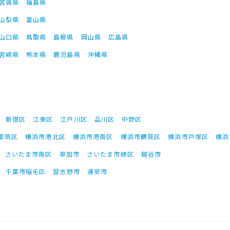
宮城県
福島県
山梨県
富山県
山口県
鳥取県
島根県
岡山県
広島県
宮崎県
熊本県
鹿児島県
沖縄県
新宿区
江東区
江戸川区
品川区
中野区
都筑区
横浜市港北区
横浜市港南区
横浜市鶴見区
横浜市戸塚区
横浜
さいたま市南区
草加市
さいたま市緑区
越谷市
千葉市稲毛区
習志野市
浦安市